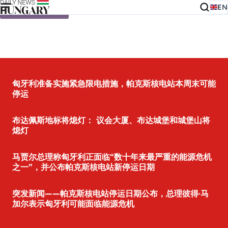
EN
Skip to content
匈牙利准备实施紧急限电措施，帕克斯核电站本周末可能
停运
布达佩斯地标将熄灯： 议会大厦、布达城堡和城堡山将
熄灯
马贾尔总理称匈牙利正面临“数十年来最严重的能源危机
之一”，并公布帕克斯核电站新停运日期
突发新闻——帕克斯核电站停运日期公布，总理彼得·马
加尔表示匈牙利可能面临能源危机