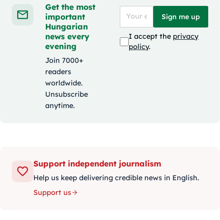
Get the most
important
Sign me up
Hungarian
news every
I accept the
privacy
evening
policy
.
Join 7000+
readers
worldwide.
Unsubscribe
anytime.
Support independent journalism
Help us keep delivering credible news in English.
Support us