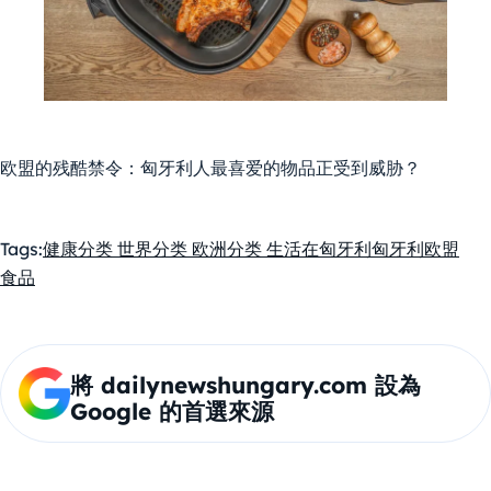
欧盟的残酷禁令：匈牙利人最喜爱的物品正受到威胁？
Tags:
健康
分类 世界
分类 欧洲
分类 生活在匈牙利
匈牙利
欧盟
食品
將 dailynewshungary.com 設為
Google 的首選來源