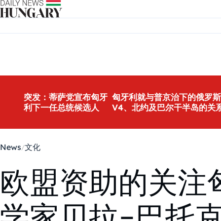
Skip to content
突发：蒂萨党宣布匈牙
匈牙利就与普京治下的俄罗斯
利下一任总统候选人
V4、北约及巴尔干半岛的关
News
文化
欧盟资助的关注
学家贝拉-巴托