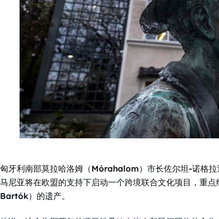
匈牙利南部莫拉哈洛姆（Mórahalom）市长佐尔坦-诺格拉迪（
马尼亚将在欧盟的支持下启动一个跨境联合文化项目，重点纪
Bartók）的遗产。