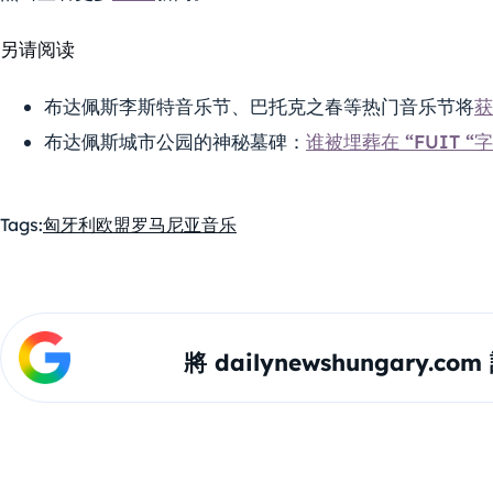
另请阅读
布达佩斯李斯特音乐节、巴托克之春等热门音乐节将
布达佩斯城市公园的神秘墓碑：
谁被埋葬在 “FUIT 
Tags:
匈牙利
欧盟
罗马尼亚
音乐
將 dailynewshungary.c