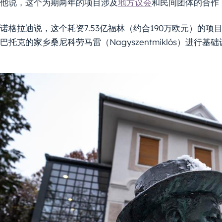
他说，这个为期两年的项目涉及
地方议会
和民间团体的合作
诺格拉迪说，这个耗资7.53亿福林（约合190万欧元）的
巴托克的家乡桑尼科劳马雷（Nagyszentmiklós）进