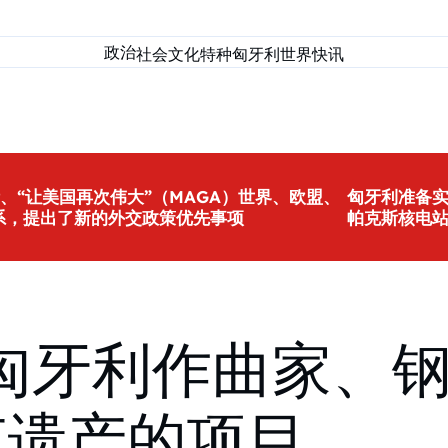
政治
社会
文化
特种匈牙利
世界
快讯
、“让美国再次伟大”（MAGA）世界、欧盟、
匈牙利准备
系，提出了新的外交政策优先事项
帕克斯核电
匈牙利作曲家、
克遗产的项目