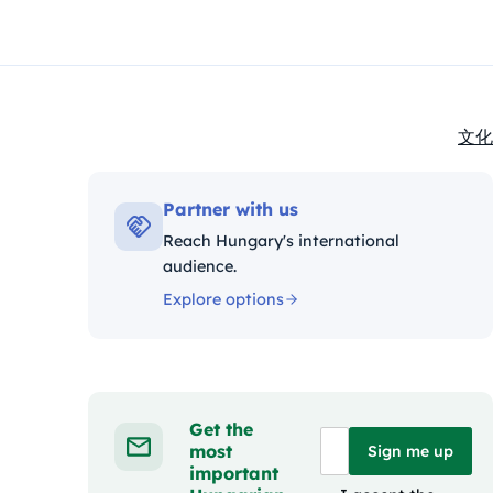
文化
Kate
Partner with us
Reach Hungary's international
audience.
Explore options
Get the
most
Sign me up
important