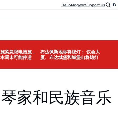
HelloMagyar
Support Us
实施紧急限电措施，
布达佩斯地标将熄灯： 议会大
站本周末可能停运
厦、布达城堡和城堡山将熄灯
钢琴家和民族音乐