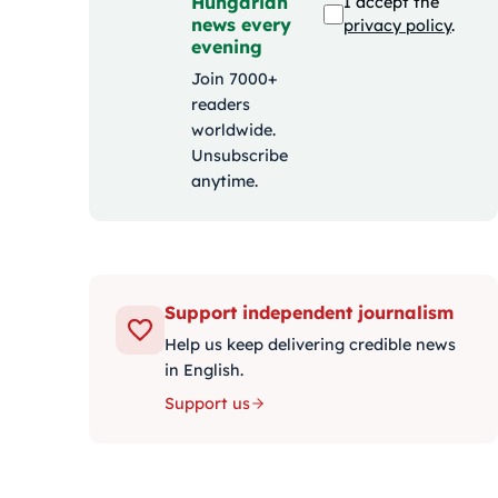
Hungarian
I accept the
news every
privacy policy
.
evening
Join 7000+
readers
worldwide.
Unsubscribe
anytime.
Support independent journalism
Help us keep delivering credible news
in English.
Support us