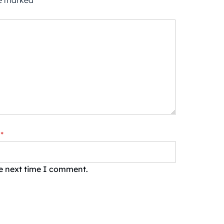
re marked
*
*
he next time I comment.