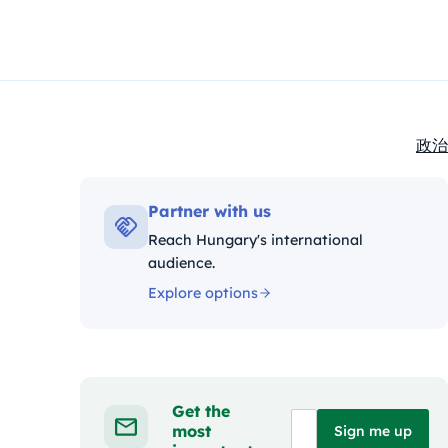
政治
Kate
Partner with us
Reach Hungary's international
audience.
Explore options
Get the
most
Sign me up