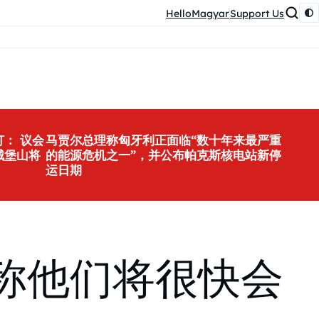
HelloMagyar
Support Us
： 议会
马贾尔总理称匈牙利正面临“数十年来最严重
城堡山将
的能源危机之一”，并公布帕克斯核电站新停
运日期
，称他们将很快会