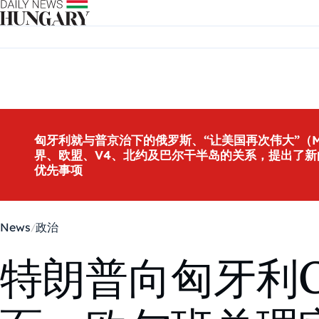
Skip to content
匈牙利就与普京治下的俄罗斯、“让美国再次伟大”（M
界、欧盟、V4、北约及巴尔干半岛的关系，提出了新
优先事项
News
政治
特朗普向匈牙利