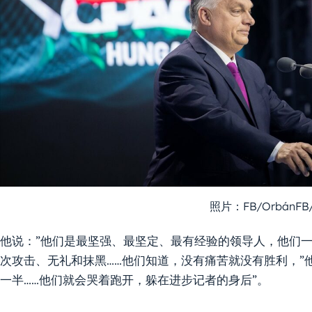
照片：FB/OrbánFB/
他说：”他们是最坚强、最坚定、最有经验的领导人，他们
次攻击、无礼和抹黑……他们知道，没有痛苦就没有胜利，”
一半……他们就会哭着跑开，躲在进步记者的身后”。