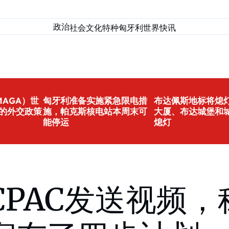
政治
社会
文化
特种匈牙利
世界
快讯
AGA）世
匈牙利准备实施紧急限电措
布达佩斯地标将熄灯
的外交政策
施，帕克斯核电站本周末可
大厦、布达城堡和
能停运
熄灯
CPAC发送视频