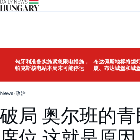
Skip to content
匈牙利准备实施紧急限电措施，
布达佩斯地标将熄灯
帕克斯核电站本周末可能停运
厦、布达城堡和城
News
政治
破局 奥尔班的
席位,这就是原因