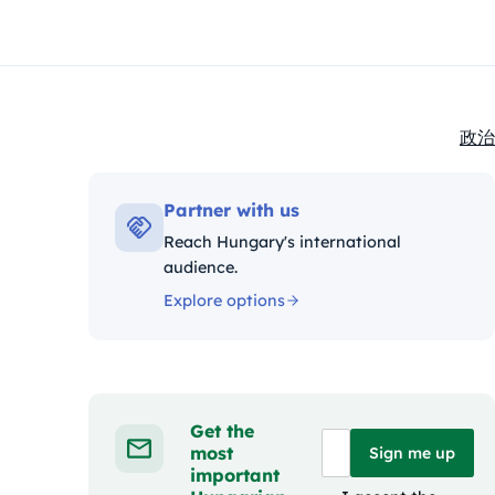
政治
Kate
Partner with us
Reach Hungary's international
audience.
Explore options
Get the
most
Sign me up
important