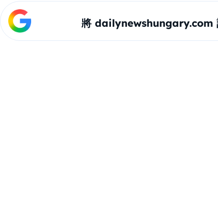
將 dailynewshungary.c