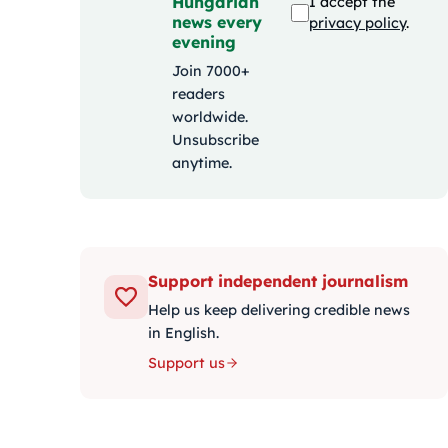
Hungarian
I accept the
news every
privacy policy
.
evening
Join 7000+
readers
worldwide.
Unsubscribe
anytime.
Support independent journalism
Help us keep delivering credible news
in English.
Support us