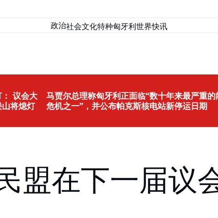
政治
社会
文化
特种匈牙利
世界
快讯
： 议会大
马贾尔总理称匈牙利正面临“数十年来最严重的
堡山将熄灯
危机之一”，并公布帕克斯核电站新停运日期
青民盟在下一届议