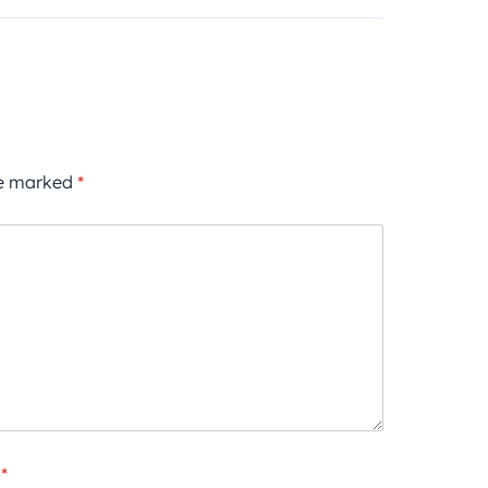
re marked
*
*