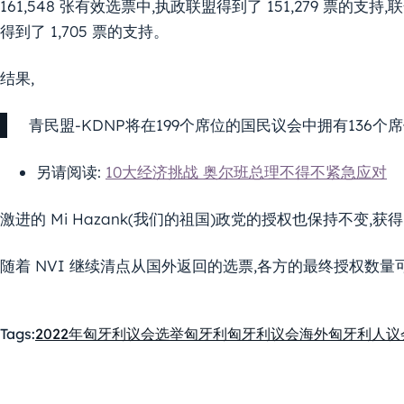
161,548 张有效选票中,执政联盟得到了 151,279 票的支持
得到了 1,705 票的支持。
结果,
青民盟-KDNP将在199个席位的国民议会中拥有136个
另请阅读:
10大经济挑战 奥尔班总理不得不紧急应对
激进的 Mi Hazank(我们的祖国)政党的授权也保持不变,获得
随着 NVI 继续清点从国外返回的选票,各方的最终授权数
Tags:
2022年匈牙利议会选举
匈牙利
匈牙利议会
海外匈牙利人
议