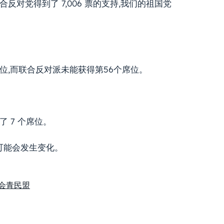
,联合反对党得到了 7,006 票的支持,我们的祖国党
席位,而联合反对派未能获得第56个席位。
了 7 个席位。
量可能会发生变化。
会
青民盟