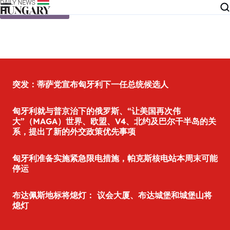
Skip to content
突发：蒂萨党宣布匈牙利下一任总统候选人
匈牙利就与普京治下的俄罗斯、“让美国再次伟
大”（MAGA）世界、欧盟、V4、北约及巴尔干半岛的关
系，提出了新的外交政策优先事项
匈牙利准备实施紧急限电措施，帕克斯核电站本周末可能
停运
布达佩斯地标将熄灯： 议会大厦、布达城堡和城堡山将
熄灯