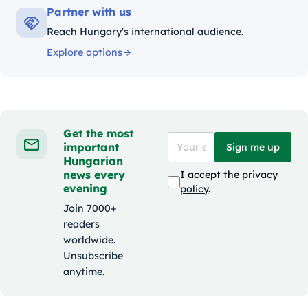
Partner with us
Reach Hungary's international audience.
Explore options
Get the most
important
Sign me up
Hungarian
news every
I accept the
privacy
evening
policy
.
Join 7000+
readers
worldwide.
Unsubscribe
anytime.