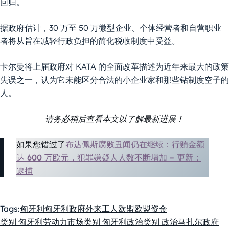
回归。
据政府估计，30 万至 50 万微型企业、个体经营者和自营职业
者将从旨在减轻行政负担的简化税收制度中受益。
卡尔曼将上届政府对 KATA 的全面改革描述为近年来最大的政策
失误之一，认为它未能区分合法的小企业家和那些钻制度空子的
人。
请务必稍后查看本文以了解最新进展！
如果您错过了
布达佩斯腐败丑闻仍在继续：行贿金额
达 600 万欧元，犯罪嫌疑人人数不断增加 – 更新：
逮捕
Tags:
匈牙利
匈牙利政府
外来工人
欧盟
欧盟资金
类别 匈牙利劳动力市场
类别 匈牙利政治
类别 政治
马扎尔政府