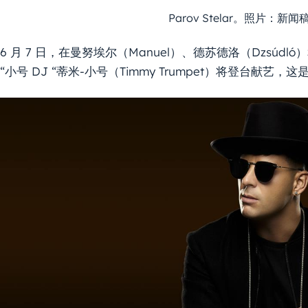
Parov Stelar。照片：新
6 月 7 日，在曼努埃尔（Manuel）、德苏德洛（Dzsúd
“小号 DJ “蒂米-小号（Timmy Trumpet）将登台献