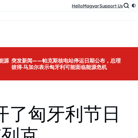
HelloMagyar
Support Us
能源
突发新闻——帕克斯核电站停运日期公布，总理
彼得·马加尔表示匈牙利可能面临能源危机
拉开了匈牙利节日
韦列克