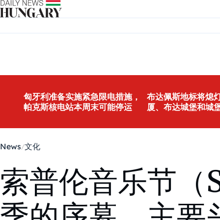
Skip to content
匈牙利准备实施紧急限电措施，
布达佩斯地标将熄灯
帕克斯核电站本周末可能停运
厦、布达城堡和城
News
文化
索普伦音乐节（So
季的序幕，主要