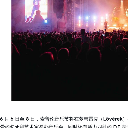
6 月 6 日至 8 日，索普伦音乐节将在萝韦雷克（Lővér
爱的匈牙利艺术家举办音乐会，同时还有活力四射的 DJ 表演。在 