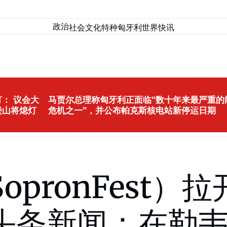
政治
社会
文化
特种匈牙利
世界
快讯
： 议会大
马贾尔总理称匈牙利正面临“数十年来最严重的
堡山将熄灯
危机之一”，并公布帕克斯核电站新停运日期
pronFest）
头条新闻：在勒