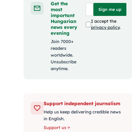
Get the
most
Sign me up
important
Hungarian
I accept the
news every
privacy policy
.
evening
Join 7000+
readers
worldwide.
Unsubscribe
anytime.
Support independent journalism
Help us keep delivering credible news
in English.
Support us