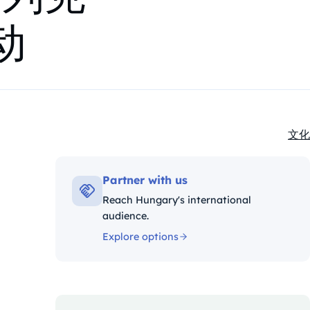
动
文化
Kate
Partner with us
Reach Hungary's international
audience.
Explore options