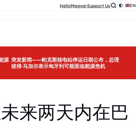
EN
HelloMagyar
Support Us
能源
突发新闻——帕克斯核电站停运日期公布，总理
彼得·马加尔表示匈牙利可能面临能源危机
在未来两天内在巴