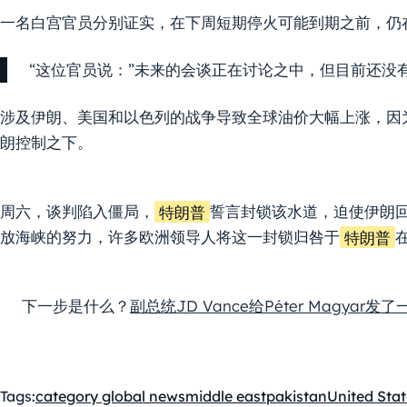
一名白宫官员分别证实，在下周短期停火可能到期之前，仍
“这位官员说：”未来的会谈正在讨论之中，但目前还没
涉及伊朗、美国和以色列的战争导致全球油价大幅上涨，因为
朗控制之下。
周六，谈判陷入僵局，
特朗普
誓言封锁该水道，迫使伊朗
放海峡的努力，许多欧洲领导人将这一封锁归咎于
特朗普
下一步是什么？
副总统JD Vance给Péter Magyar发
Tags:
category global news
middle east
pakistan
United Stat