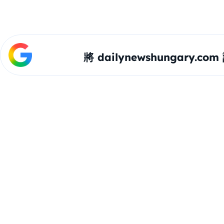
將 dailynewshungary.c