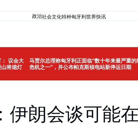
政治
社会
文化
特种匈牙利
世界
快讯
： 议会大
马贾尔总理称匈牙利正面临“数十年来最严重的
堡山将熄灯
危机之一”，并公布帕克斯核电站新停运日期
：伊朗会谈可能