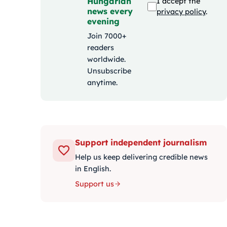
Hungarian
I accept the
news every
privacy policy
.
evening
Join 7000+
readers
worldwide.
Unsubscribe
anytime.
Support independent journalism
Help us keep delivering credible news
in English.
Support us