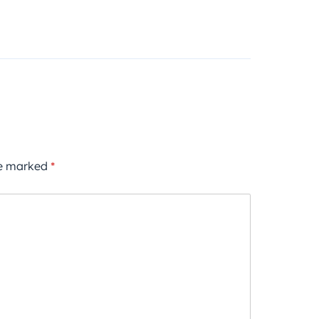
re marked
*