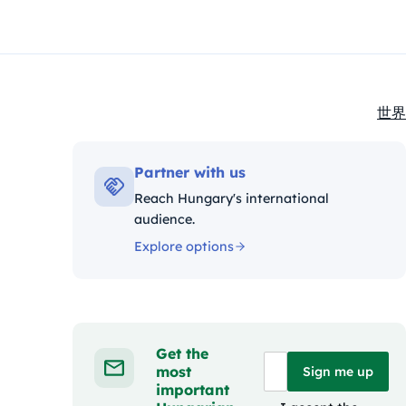
世界
Kate
Partner with us
Reach Hungary's international
audience.
Explore options
Get the
most
Sign me up
important