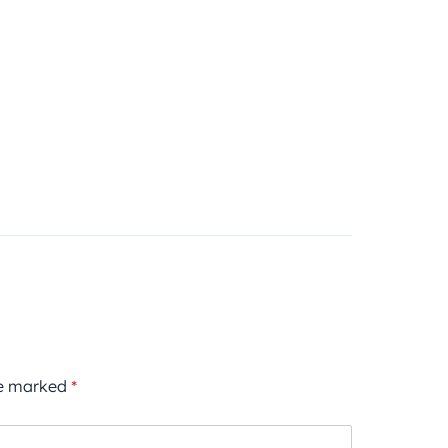
re marked
*