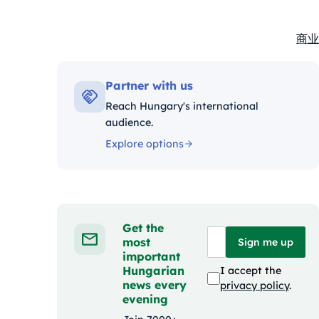
商业
Kate
Partner with us
Reach Hungary's international
audience.
Explore options
Get the
most
Sign me up
important
Hungarian
I accept the
news every
privacy policy
.
evening