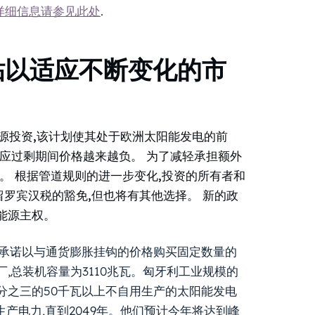
详细信息请参见此处
.
贴以适应不断变化的市
绿色能源投资,该计划使其处于欧洲太阳能发电的前
供应过剩期间价格越来越负。
为了减轻承担额外
。
根据管道规则的进一步变化,投资的所有者和
保留罗宾汉税的豁免,但也将有其他选择。
新的政
能源主权。
通过承诺以与通货膨胀挂钩的价格购买固定数量的
,总装机容量为3110兆瓦。匈牙利工业规模的
过四分之三的50千瓦以上不自用生产的太阳能发电
产电力,直到2049年。他们预计今年将达到峰