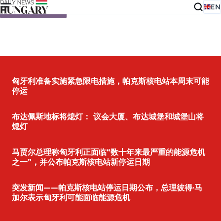
EN
Skip to content
匈牙利准备实施紧急限电措施，帕克斯核电站本周末可能
停运
布达佩斯地标将熄灯： 议会大厦、布达城堡和城堡山将
熄灯
马贾尔总理称匈牙利正面临“数十年来最严重的能源危机
之一”，并公布帕克斯核电站新停运日期
突发新闻——帕克斯核电站停运日期公布，总理彼得·马
加尔表示匈牙利可能面临能源危机