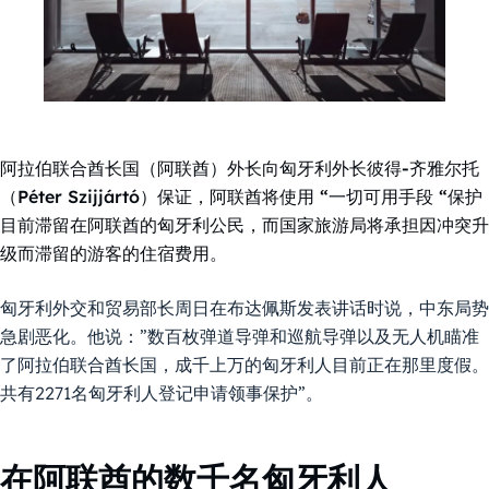
阿拉伯联合酋长国（阿联酋）外长向匈牙利外长彼得-齐雅尔托
（Péter Szijjártó）保证，阿联酋将使用 “一切可用手段 “保护
目前滞留在阿联酋的匈牙利公民，而国家旅游局将承担因冲突升
级而滞留的游客的住宿费用。
匈牙利外交和贸易部长周日在布达佩斯发表讲话时说，中东局势
急剧恶化。他说：”数百枚弹道导弹和巡航导弹以及无人机瞄准
了阿拉伯联合酋长国，成千上万的匈牙利人目前正在那里度假。
共有2271名匈牙利人登记申请领事保护”。
在阿联酋的数千名匈牙利人