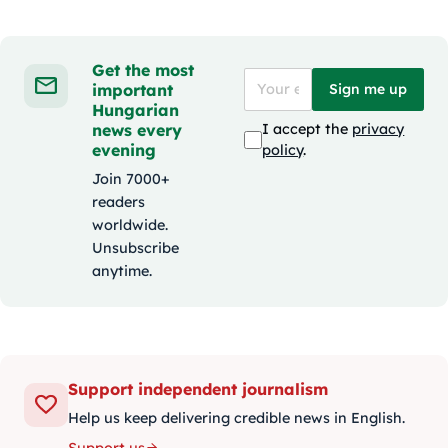
Get the most
important
Sign me up
Hungarian
news every
I accept the
privacy
evening
policy
.
Join 7000+
readers
worldwide.
Unsubscribe
anytime.
Support independent journalism
Help us keep delivering credible news in English.
Support us