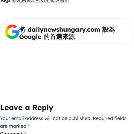
Tags:
匈牙利
匈牙利历史
布达佩斯
將 dailynewshungary.com 設為
Google 的首選來源
Leave a Reply
Your email address will not be published.
Required fields
are marked
*
Comment
*