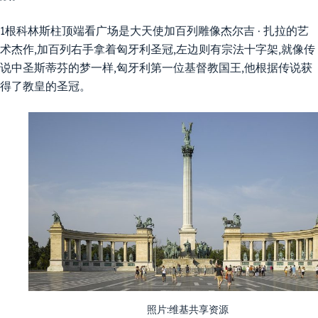
1根科林斯柱顶端看广场是大天使加百列雕像杰尔吉 · 扎拉的艺
术杰作,加百列右手拿着匈牙利圣冠,左边则有宗法十字架,就像传
说中圣斯蒂芬的梦一样,匈牙利第一位基督教国王,他根据传说获
得了教皇的圣冠。
照片:维基共享资源