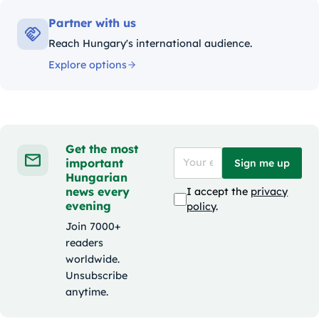
Partner with us
Reach Hungary's international audience.
Explore options
Get the most
important
Sign me up
Hungarian
news every
I accept the
privacy
evening
policy
.
Join 7000+
readers
worldwide.
Unsubscribe
anytime.