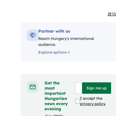
政治
Kate
Partner with us
Reach Hungary's international
audience.
Explore options
Get the
most
Sign me up
important
Hungarian
I accept the
news every
privacy policy
.
evening