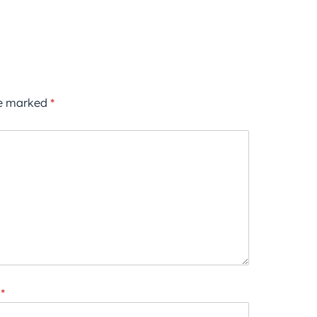
re marked
*
*