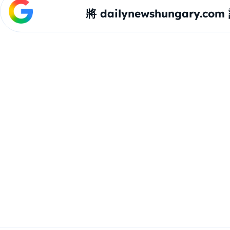
將 dailynewshungary.c