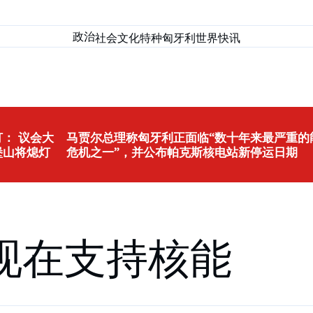
政治
社会
文化
特种匈牙利
世界
快讯
： 议会大
马贾尔总理称匈牙利正面临“数十年来最严重的
堡山将熄灯
危机之一”，并公布帕克斯核电站新停运日期
现在支持核能