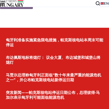
EN
Skip to content
匈牙利准备实施紧急限电措施，帕克斯核电站本周末可能
停运
布达佩斯地标将熄灯： 议会大厦、布达城堡和城堡山将
熄灯
马贾尔总理称匈牙利正面临“数十年来最严重的能源危机
之一”，并公布帕克斯核电站新停运日期
突发新闻——帕克斯核电站停运日期公布，总理彼得·马
加尔表示匈牙利可能面临能源危机