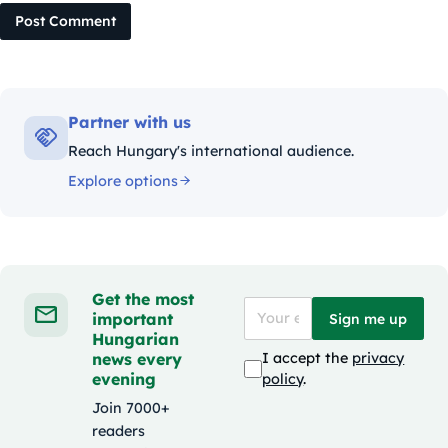
Post Comment
Partner with us
Reach Hungary's international audience.
Explore options
Get the most
important
Sign me up
Hungarian
news every
I accept the
privacy
evening
policy
.
Join 7000+
readers