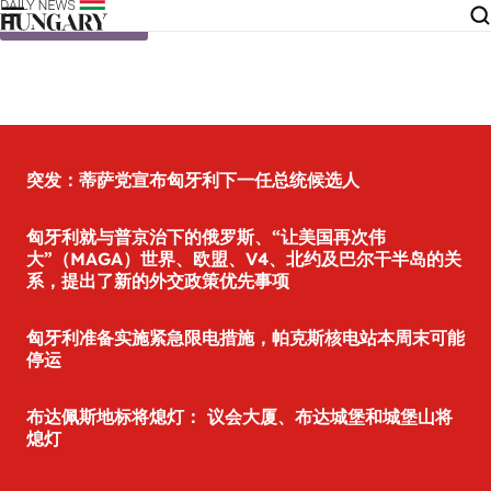
Skip to content
突发：蒂萨党宣布匈牙利下一任总统候选人
匈牙利就与普京治下的俄罗斯、“让美国再次伟
大”（MAGA）世界、欧盟、V4、北约及巴尔干半岛的关
系，提出了新的外交政策优先事项
匈牙利准备实施紧急限电措施，帕克斯核电站本周末可能
停运
布达佩斯地标将熄灯： 议会大厦、布达城堡和城堡山将
熄灯