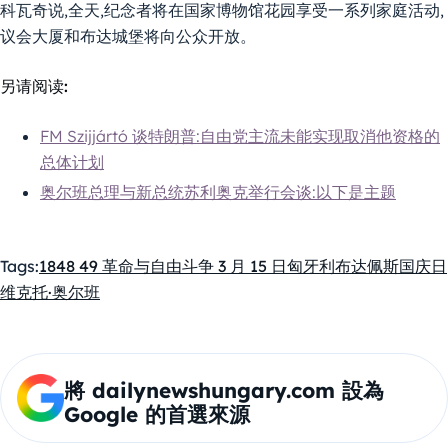
科瓦奇说,全天,纪念者将在国家博物馆花园享受一系列家庭活动,
议会大厦和布达城堡将向公众开放。
另请阅读:
FM Szijjártó 谈特朗普:自由党主流未能实现取消他资格的
总体计划
奥尔班总理与新总统苏利奥克举行会谈:以下是主题
Tags:
1848 49 革命与自由斗争 3 月 15 日
匈牙利布达佩斯
国庆日
维克托·奥尔班
將 dailynewshungary.com 設為
Google 的首選來源