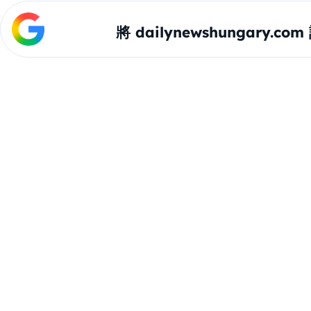
將 dailynewshungary.c