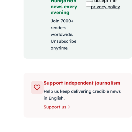
Hungarian
I accept the
news every
privacy policy
.
evening
Join 7000+
readers
worldwide.
Unsubscribe
anytime.
Support independent journalism
Help us keep delivering credible news
in English.
Support us