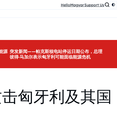
HelloMagyar
Support Us
能源
突发新闻——帕克斯核电站停运日期公布，总理
彼得·马加尔表示匈牙利可能面临能源危机
繁攻击匈牙利及其国