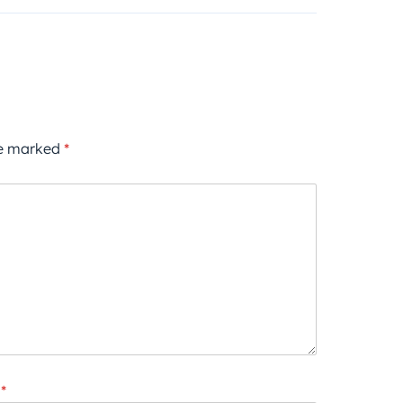
re marked
*
*