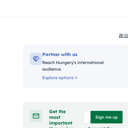
政治
Kate
Partner with us
Reach Hungary's international
audience.
Explore options
Get the
most
Sign me up
important