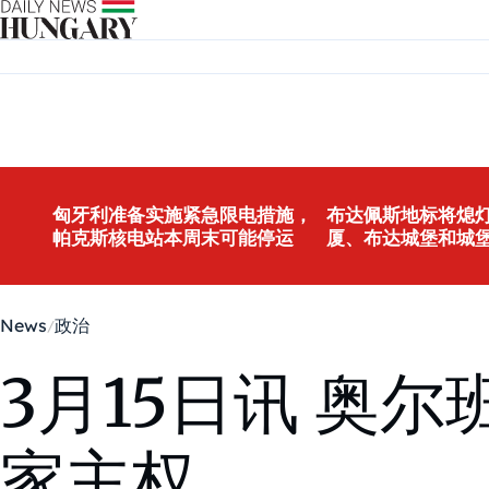
Skip to content
匈牙利准备实施紧急限电措施，
布达佩斯地标将熄灯
帕克斯核电站本周末可能停运
厦、布达城堡和城
News
政治
3月15日讯 奥
家主权