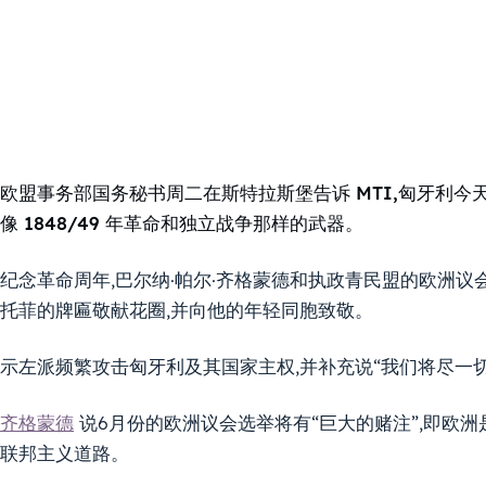
欧盟事务部国务秘书周二在斯特拉斯堡告诉 MTI,匈牙利今
像 1848/49 年革命和独立战争那样的武器。
纪念革命周年,巴尔纳·帕尔·齐格蒙德和执政青民盟的欧洲议
托菲的牌匾敬献花圈,并向他的年轻同胞致敬。
示左派频繁攻击匈牙利及其国家主权,并补充说“我们将尽一
齐格蒙德
说6月份的欧洲议会选举将有“巨大的赌注”,即欧
联邦主义道路。