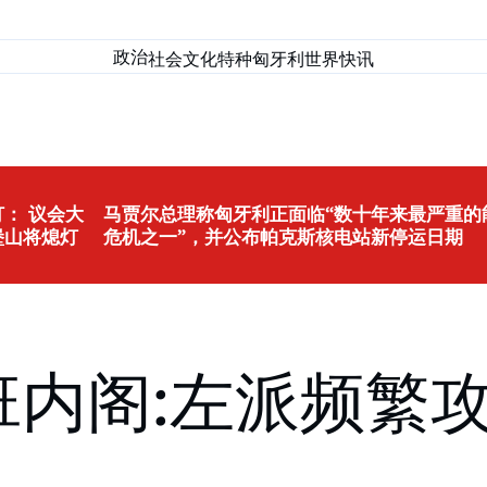
政治
社会
文化
特种匈牙利
世界
快讯
： 议会大
马贾尔总理称匈牙利正面临“数十年来最严重的
堡山将熄灯
危机之一”，并公布帕克斯核电站新停运日期
尔班内阁:左派频