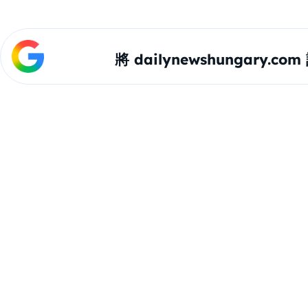
將 dailynewshungary.c