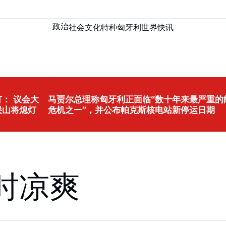
政治
社会
文化
特种匈牙利
世界
快讯
： 议会大
马贾尔总理称匈牙利正面临“数十年来最严重的
堡山将熄灯
危机之一”，并公布帕克斯核电站新停运日期
平时凉爽