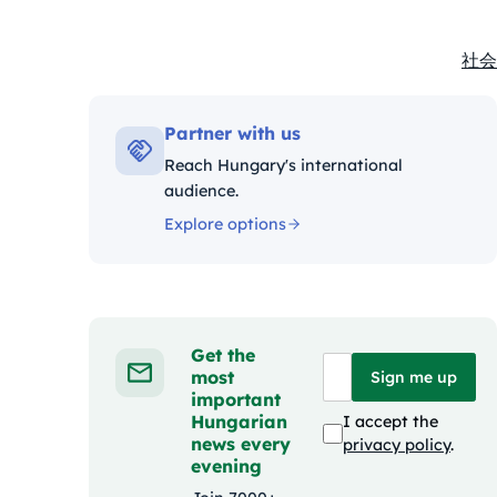
社会
Kate
Partner with us
Reach Hungary's international
audience.
Explore options
Get the
most
Sign me up
important
Hungarian
I accept the
news every
privacy policy
.
evening