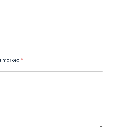
re marked
*