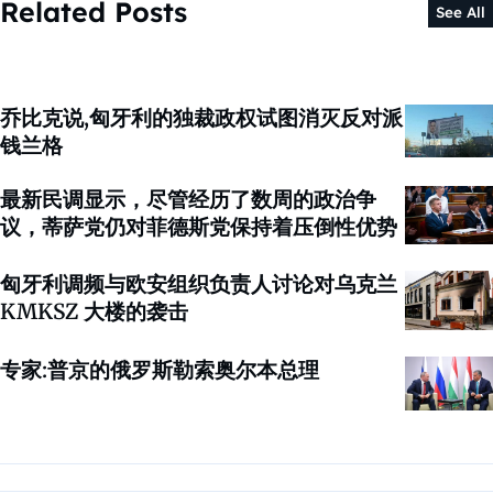
Related Posts
See All
乔比克说,匈牙利的独裁政权试图消灭反对派
钱兰格
最新民调显示，尽管经历了数周的政治争
议，蒂萨党仍对菲德斯党保持着压倒性优势
匈牙利调频与欧安组织负责人讨论对乌克兰
KMKSZ 大楼的袭击
专家:普京的俄罗斯勒索奥尔本总理