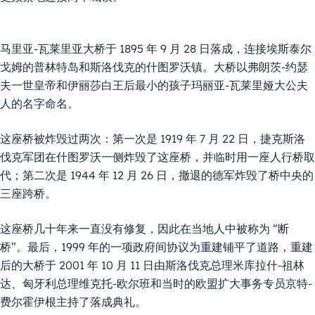
马里亚-瓦莱里亚大桥于 1895 年 9 月 28 日落成，连接埃斯泰尔
戈姆的普林特岛和斯洛伐克的什图罗沃镇。大桥以弗朗茨-约瑟
夫一世皇帝和伊丽莎白王后最小的孩子玛丽亚-瓦莱里娅大公夫
人的名字命名。
这座桥被炸毁过两次：第一次是 1919 年 7 月 22 日，捷克斯洛
伐克军团在什图罗沃一侧炸毁了这座桥，并临时用一座人行桥取
代；第二次是 1944 年 12 月 26 日，撤退的德军炸毁了桥中央的
三座跨桥。
这座桥几十年来一直没有修复，因此在当地人中被称为 “断
桥”。最后，1999 年的一项政府间协议为重建铺平了道路，重建
后的大桥于 2001 年 10 月 11 日由斯洛伐克总理米库拉什-祖林
达、匈牙利总理维克托-欧尔班和当时的欧盟扩大事务专员京特-
费尔霍伊根主持了落成典礼。