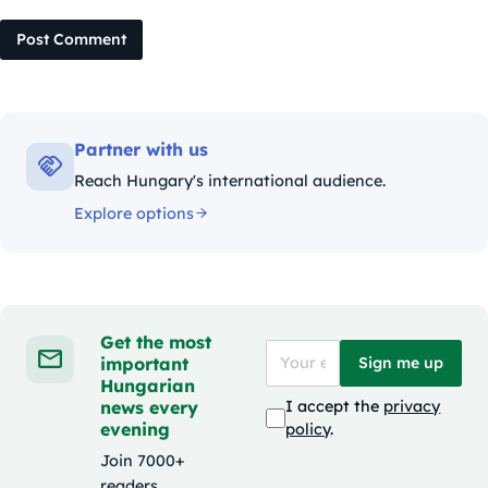
Post Comment
Partner with us
Reach Hungary's international audience.
Explore options
Get the most
important
Sign me up
Hungarian
news every
I accept the
privacy
evening
policy
.
Join 7000+
readers