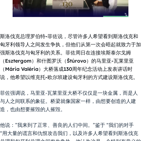
斯洛伐克总理罗伯特-菲佐说，尽管许多人希望看到斯洛伐克和
匈牙利领导人之间发生争执，但他们从第一次会晤起就致力于加
强斯洛伐克与匈牙利的关系。菲佐周日在连接埃斯泰尔戈姆
（Esztergom）和什图罗沃（Štúrovo）的马里亚-瓦莱里亚
（Mária Valéria）大桥落成130周年纪念活动上发表讲话时
说，他希望以维克托-欧尔班建设匈牙利的方式建设斯洛伐克。
菲佐强调说，马里亚-瓦莱里亚大桥不仅仅是一块金属，而是人
与人之间联系的象征。桥梁就像国家一样，由想要创造的人建
造，也由想要摧毁的人摧毁。
他说：”我来到了正常、善良的人们中间。”鉴于 “我们的对手
“用大量的谎言和仇恨攻击我们，以及许多人希望看到斯洛伐克