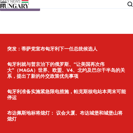
Skip to content
突发：蒂萨党宣布匈牙利下一任总统候选人
匈牙利就与普京治下的俄罗斯、“让美国再次伟
大”（MAGA）世界、欧盟、V4、北约及巴尔干半岛的关
系，提出了新的外交政策优先事项
匈牙利准备实施紧急限电措施，帕克斯核电站本周末可能
停运
布达佩斯地标将熄灯： 议会大厦、布达城堡和城堡山将
熄灯