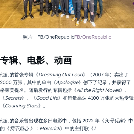
照片：FB/OneRepublic
FB/OneRepublic
专辑、电影、动画
他们的首张专辑《
Dreaming Out Loud
》（2007 年）卖出了
2000 万张，其中的单曲《
Apologize
》创下了纪录，并获得了
格莱美提名。随后发行的专辑包括《
All the Right Moves
》、
《
Secrets
》、《
Good Life
》和销量高达 4100 万张的大热专辑
《
Counting Stars
》。
他们的音乐曾出现在多部电影中，包括 2022 年《
头号玩家
》中
的《
我不担心
》：Maverick
》中的主打歌《
I