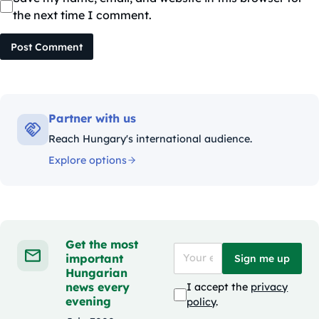
the next time I comment.
Post Comment
Partner with us
Reach Hungary's international audience.
Explore options
Get the most
important
Sign me up
Hungarian
news every
I accept the
privacy
evening
policy
.