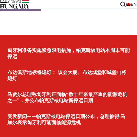
EN
Skip to content
匈牙利准备实施紧急限电措施，帕克斯核电站本周末可能
停运
布达佩斯地标将熄灯： 议会大厦、布达城堡和城堡山将
熄灯
马贾尔总理称匈牙利正面临“数十年来最严重的能源危机
之一”，并公布帕克斯核电站新停运日期
突发新闻——帕克斯核电站停运日期公布，总理彼得·马
加尔表示匈牙利可能面临能源危机