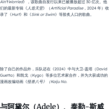
Ain’
t
Worried
》，该歌曲自发行以来已被播放超过 30 亿次。他
们的最新专辑《
人造天堂
》（
Artificial Paradise
，2024 年）收
录了《
Hurt
》和《
Sink or Swim
》等脍炙人口的歌曲。
除了自己的作品外，乐队还在《2024》中与大卫-盖塔（David
Guetta）和凯戈（Kygo）等多位艺术家合作，并为大获成功的
漫画改编动画《
怪兽八号》（Kaiju No.
与阿黛尔（Adele）、泰勒-斯威