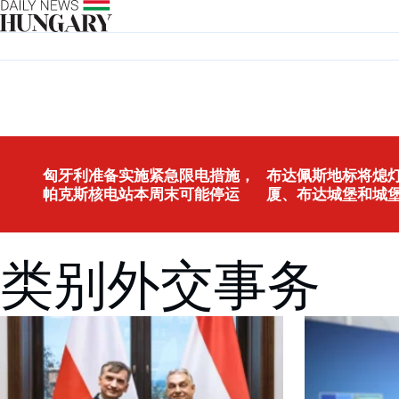
Skip to content
匈牙利准备实施紧急限电措施，
布达佩斯地标将熄灯
帕克斯核电站本周末可能停运
厦、布达城堡和城
类别外交事务