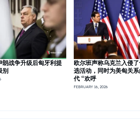
伊朗战争升级后匈牙利提
欧尔班声称乌克兰入侵了
级别
选活动，同时为美匈关系的
代 “欢呼
6
FEBRUARY 16, 2026