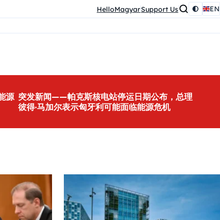
EN
HelloMagyar
Support Us
能源
突发新闻——帕克斯核电站停运日期公布，总理
彼得·马加尔表示匈牙利可能面临能源危机