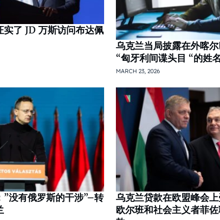
实了 JD 万斯访问布达佩
乌克兰当局披露在外喀尔
“匈牙利间谍头目 “的姓
MARCH 23, 2026
”没有俄罗斯的干涉”–转
乌克兰贷款在欧盟峰会上
兰
欧尔班和社会主义者菲佐