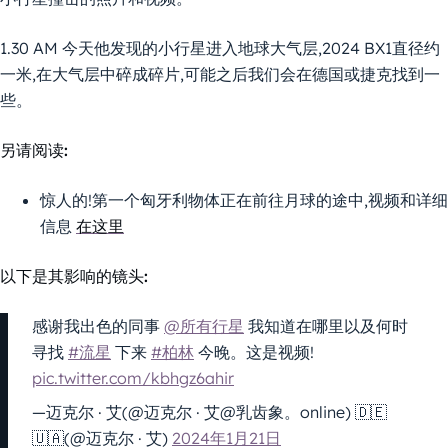
1.30 AM 今天他发现的小行星进入地球大气层,2024 BX1直径约
一米,在大气层中碎成碎片,可能之后我们会在德国或捷克找到一
些。
另请阅读:
惊人的!第一个匈牙利物体正在前往月球的途中,视频和详细
信息
在这里
以下是其影响的镜头:
感谢我出色的同事
@所有行星
我知道在哪里以及何时
寻找
#流星
下来
#柏林
今晚。这是视频!
pic.twitter.com/kbhgz6ahir
—迈克尔 · 艾(@迈克尔 · 艾@乳齿象。online) 🇩🇪
🇺🇦(@迈克尔 · 艾)
2024年1月21日