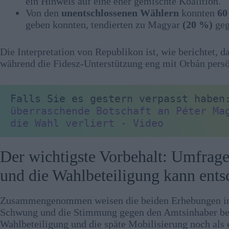
ein Hinweis auf eine eher gemischte Koalition.
Von den
unentschlossenen Wählern
konnten
60
geben konnten, tendierten zu Magyar
(20 %)
geg
Die Interpretation von Republikon ist, wie berichtet, d
während die Fidesz-Unterstützung eng mit Orbán persö
Falls Sie es gestern verpasst haben
überraschende Botschaft an Péter Mag
die Wahl verliert - Video
Der wichtigste Vorbehalt: Umfrag
und die Wahlbeteiligung kann ents
Zusammengenommen weisen die beiden Erhebungen in d
Schwung und die Stimmung gegen den Amtsinhaber beträ
Wahlbeteiligung und die späte Mobilisierung noch als