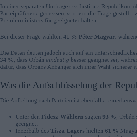
In einer separaten Umfrage des Instituts Republikon, ü
Parteipräferenz gemessen, sondern die Frage gestellt,
Premierministers für geeigneter halten.
Bei dieser Frage wählten
41 %
Péter Magyar
, währe
Die Daten deuten jedoch auch auf ein unterschiedlich
34 %
, dass Orbán
eindeutig
besser geeignet sei, währ
dafür, dass Orbáns Anhänger sich ihrer Wahl sicherer 
Was die Aufschlüsselung der Repu
Die Aufteilung nach Parteien ist ebenfalls bemerkensw
Unter den
Fidesz-Wählern
sagten
93 %
, Orbán 
geeignet.
Innerhalb des
Tisza-Lagers
hielten
61 %
Magya