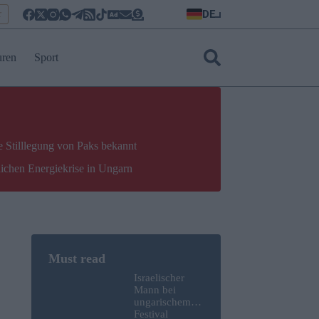
DE
r
uren
Sport
e Stilllegung von Paks bekannt
lichen Energiekrise in Ungarn
Israelischer
Mann bei
ungarischem
Festival