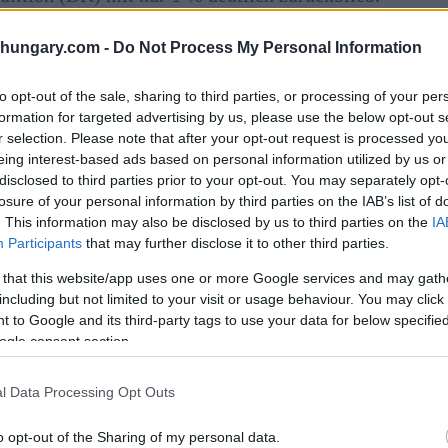
sza-Partei besonders unter den mobilisierten
shungary.com -
Do Not Process My Personal Information
to opt-out of the sale, sharing to third parties, or processing of your per
formation for targeted advertising by us, please use the below opt-out s
n können, liegt Tisza mit 50-41 vorn.
r selection. Please note that after your opt-out request is processed y
 bei 51-40.
eing interest-based ads based on personal information utilized by us or
disclosed to third parties prior to your opt-out. You may separately opt-
derjenigen, die sich nicht für eine Partei entschieden
losure of your personal information by third parties on the IAB’s list of
nicht geantwortet. Ein Block, der das Ergebnis in
. This information may also be disclosed by us to third parties on the
IA
Participants
that may further disclose it to other third parties.
 that this website/app uses one or more Google services and may gath
en Veränderung, Pessimismus
including but not limited to your visit or usage behaviour. You may click 
 to Google and its third-party tags to use your data for below specifi
ogle consent section.
Umfrage auch eine starke Anti-Inkubatoren-Stimmung.
l Data Processing Opt Outs
nung, dass sich Ungarn in die falsche Richtung
o opt-out of the Sharing of my personal data.