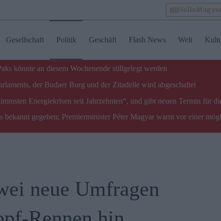
HelloMagya
Gesellschaft
Politik
Geschäft
Flash News
Welt
Kult
 Paks könnte an diesem Wochenende stillgelegt werden
laments, der Budaer Burg und der Zitadelle wird abgeschaltet
limmsten Energiekrisen seit Jahrzehnten“, und gibt neuen Termin für di
ks bekannt gegeben; Premierminister Péter Magyar warnt vor einer mög
Zwei neue Umfragen
opf-Rennen hin