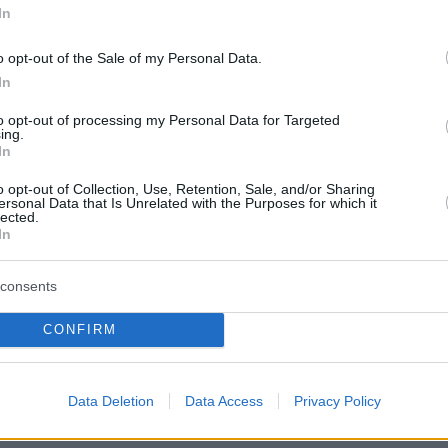
In
ren die Zahlen in Richtung Veränderung: 54 % wünschen
o opt-out of the Sale of my Personal Data.
vorziehen würden, dass sie bleibt.
In
n sie unabhängig von ihrer persönlichen Sympathie
to opt-out of processing my Personal Data for Targeted
ing.
 zeigen, dass 43 % der Befragten mit einem Sieg von
In
 sind sich über den Ausgang der Wahlen nicht sicher.
o opt-out of Collection, Use, Retention, Sale, and/or Sharing
ersonal Data that Is Unrelated with the Purposes for which it
tű-Umfrage wissen
lected.
In
 und dem 4. April in Telefoninterviews mit 1.000
consents
 liegt bei maximal ±3,1 Prozentpunkte (bei einem
CONFIRM
twas geeigneterer Premierminister
Data Deletion
Data Access
Privacy Policy