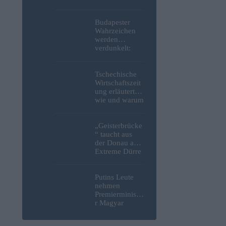
niedergestoche
n
Budapester
Wahrzeichen
werden
verdunkelt:
Beleuchtung
des Parlaments,
der Budaer
Tschechische
Burg und der
Wirtschaftszeit
Zitadelle wird
ung erläutert,
abgeschaltet
wie und warum
sich Tesco aus
Ungarn
zurückziehen
„Geisterbrücke
wird
“ taucht aus
der Donau auf:
Extreme Dürre
legt längst
verschollenes
Relikt aus dem
Putins Leute
Zweiten
nehmen
Weltkrieg in
Premierministe
Budapest frei
r Magyar
erneut ins
Visier und