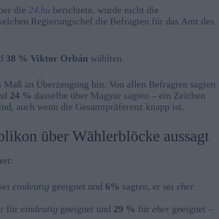
ber die
24.hu
berichtete, wurde nicht die
 welchen Regierungschef die Befragten für das Amt des
nd
38 %
Viktor Orbán
wählten.
es Maß an Überzeugung hin. Von allen Befragten sagten
end
24 %
dasselbe über Magyar sagten – ein Zeichen
sind, auch wenn die Gesamtpräferenz knapp ist.
blikon über Wählerblöcke aussagt
ert:
sei
eindeutig
geeignet und
6%
sagten, er sei
eher
r für
eindeutig
geeignet und
29 %
für
eher
geeignet –