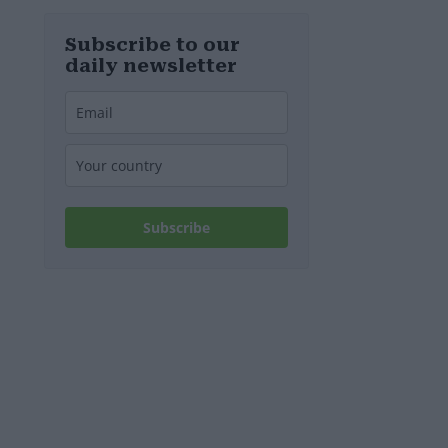
verspotten
diesmal die
Energiekrise
Subscribe to our
und das Paks-
daily newsletter
Projekt
Subscribe