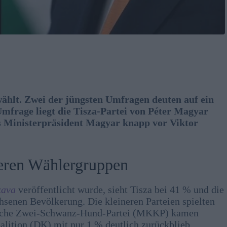
wählt. Zwei der jüngsten Umfragen deuten auf ein
frage liegt die Tisza-Partei von Péter Magyar
s Ministerpräsident Magyar knapp vor Viktor
hreren Wählergruppen
zava
veröffentlicht wurde, sieht Tisza bei 41 % und die
senen Bevölkerung. Die kleineren Parteien spielten
ische Zwei-Schwanz-Hund-Partei (MKKP) kamen
lition (DK) mit nur 1 % deutlich zurückblieb.