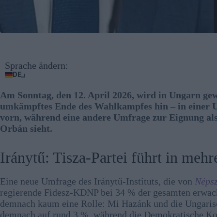
Sprache ändern:
DE
Am Sonntag, den 12. April 2026, wird in Ungarn ge
umkämpftes Ende des Wahlkampfes hin – in einer Um
vorn, während eine andere Umfrage zur Eignung al
Orbán sieht.
Iránytű: Tisza-Partei führt in me
Eine neue Umfrage des Iránytű-Instituts, die von
Néps
regierende Fidesz-KDNP bei 34 % der gesamten erwach
demnach kaum eine Rolle: Mi Hazánk und die Ungar
demnach auf rund 3 %, während die Demokratische Koa