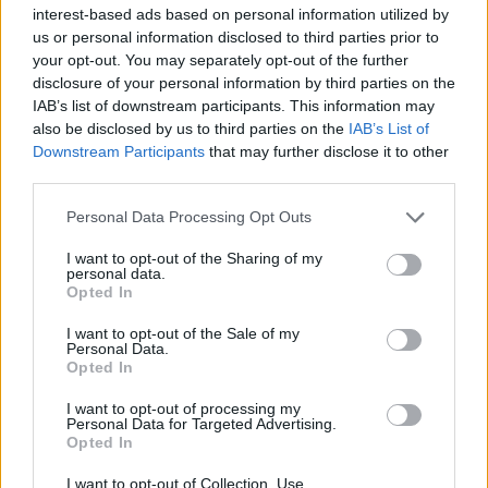
interest-based ads based on personal information utilized by
us or personal information disclosed to third parties prior to
your opt-out. You may separately opt-out of the further
disclosure of your personal information by third parties on the
IAB’s list of downstream participants. This information may
also be disclosed by us to third parties on the
IAB’s List of
Downstream Participants
that may further disclose it to other
third parties.
Please note that this website/app uses one or more Google
Personal Data Processing Opt Outs
services and may gather and store information including but
not limited to your visit or usage behaviour. You may click to
I want to opt-out of the Sharing of my
Der ungarische Astronom Tibor Kapu nach seiner Rückkehr
personal data.
grant or deny consent to Google and its third-party tags to
nach Hause. Er hat alles von oben gesehen. Foto:
Opted In
use your data for below specified purposes in below Google
FB/HUNOR
consent section.
Wenn jemand immer noch an eine flache Erde glaubt, wird er
I want to opt-out of the Sale of my
seine Meinung wahrscheinlich nicht ändern. Aber in der
Personal Data.
heutigen Welt, in der Verschwörungstheorien und
Opted In
Fehlinformationen im Internet grassieren, ist es nach wie vor
wichtig, wissenschaftliche Fakten zu verbreiten. Vielleicht
I want to opt-out of processing my
Personal Data for Targeted Advertising.
hilft das Video von Don Pettit, ein paar mehr Skeptiker von
Opted In
dem zu überzeugen, was schon lange offensichtlich ist.
I want to opt-out of Collection, Use,