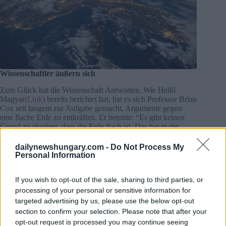
Wissenschaftler äußern sich
Zum Glück hat die Wissenschaft Antworten. Wie Helló
Magyar
(Link
) bereits berichtet hat, hat es sich Professor Brian
Cox seit langem zur Aufgabe gemacht, Argumente gegen
eine flache Erde zu entkräften. Er betonte: “Es gibt keinen
Grund zu glauben, dass die Erde flach ist. Das hat in der
Geschichte der Menschheit noch niemand ernsthaft geglaubt.
Die Griechen berechneten sogar den Radius der Erde, und
dailynewshungary.com -
Do Not Process My
ich kann nicht verstehen, warum jemand heute etwas anderes
Personal Information
denken sollte.” Cox fügte hinzu, dass wir vollständige Bilder
des Planeten haben, und schloss: “Mir fehlen die Worte – das
If you wish to opt-out of the sale, sharing to third parties, or
ist wahrscheinlich die absurdeste Idee, die ein denkender
Mensch haben kann.”
processing of your personal or sensitive information for
targeted advertising by us, please use the below opt-out
section to confirm your selection. Please note that after your
opt-out request is processed you may continue seeing