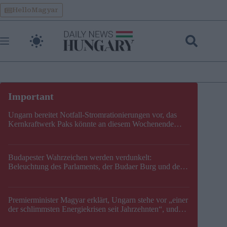
Skip
HelloMagyar
to
content
Ungarn bereitet Notfall-Stromrationierungen vor, das
Kernkraftwerk Paks könnte an diesem Wochenende
stillgelegt werden
Budapester Wahrzeichen werden verdunkelt:
Beleuchtung des Parlaments, der Budaer Burg und der
Zitadelle wird abgeschaltet
Premierminister Magyar erklärt, Ungarn stehe vor „einer
der schlimmsten Energiekrisen seit Jahrzehnten“, und
gibt neuen Termin für die Stilllegung von Paks bekannt