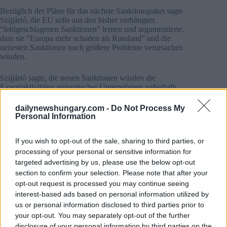
Bezüglich der Pläne für das nächste Sanktionspaket sagte
Szijjártó, die EU solle aus den bisher verhängten
“fehlgeschlagenen Sanktionen” lernen und argumentierte,
dass sie “Europa mehr schaden als Russland” und die
neuesten Sanktionen noch größere Probleme verursachen
würden.
Szijjártó sagte, die neuen Sanktionen würden die
Exportaktivitäten europäischer Unternehmen außerhalb
Russlands erschweren und ihre Wettbewerbsfähigkeit
beeinträchtigen. „Er sagte, es sei auch „gefährlich und
dailynewshungary.com -
Do Not Process My
irrational“dass die EU im Rahmen des neuesten Pakets acht
Personal Information
chinesische Unternehmen sanktionieren wolle.
If you wish to opt-out of the sale, sharing to third parties, or
Sanktionen gegen chinesische Unternehmen hätten
processing of your personal or sensitive information for
schwerwiegende Auswirkungen auf die Beziehungen
targeted advertising by us, please use the below opt-out
zwischen der EU und China, sagte er und fügte hinzu, dass
ein Ruin der wirtschaftlichen Zusammenarbeit mit China zu
section to confirm your selection. Please note that after your
einem schweren Verlust für die Union führen würde.
opt-out request is processed you may continue seeing
interest-based ads based on personal information utilized by
Er sagte, dass die EU statt eines Konflikts eine
us or personal information disclosed to third parties prior to
Zusammenarbeit mit China anstreben sollte, die auf
your opt-out. You may separately opt-out of the further
gegenseitigem Respekt und Nutzen basiert.
disclosure of your personal information by third parties on the