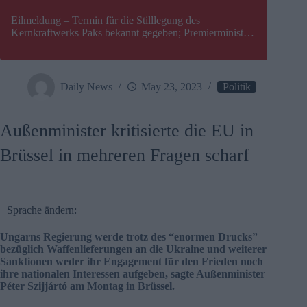
Eilmeldung – Termin für die Stilllegung des
Kernkraftwerks Paks bekannt gegeben; Premierminister
Péter Magyar warnt vor einer möglichen Energiekrise in
Ungarn
Daily News
May 23, 2023
Politik
Außenminister kritisierte die EU in
Brüssel in mehreren Fragen scharf
Sprache ändern:
Ungarns Regierung werde trotz des “enormen Drucks”
bezüglich Waffenlieferungen an die Ukraine und weiterer
Sanktionen weder ihr Engagement für den Frieden noch
ihre nationalen Interessen aufgeben, sagte Außenminister
Péter Szijjártó am Montag in Brüssel.