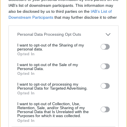
IAB’s list of downstream participants. This information may
Unterdessen sagte Szijjártó, dass mehrere Mitgliedstaaten
also be disclosed by us to third parties on the
IAB’s List of
erneut auf die Verhängung von Sanktionen gegen die
Downstream Participants
that may further disclose it to other
Atomindustrie gedrängt hätten, die Regierung sich jedoch im
third parties.
Interesse der Gewährleistung der Energiesicherheit einem
solchen Schritt widersetze.
Please note that this website/app uses one or more Google
Personal Data Processing Opt Outs
services and may gather and store information including but
Bezüglich der Situation von
Transkarpatianische Ungarn
not limited to your visit or usage behaviour. You may click to
I want to opt-out of the Sharing of my
Szijjártó sagte, Ungarn würde die Weiterentwicklung der EU-
personal data.
Beitrittsgespräche der Ukraine nur dann genehmigen, wenn
grant or deny consent to Google and its third-party tags to
Opted In
Kiew die Rechte der ethnischen ungarischen Gemeinschaft
use your data for below specified purposes in below Google
wiederherstellen würde.
consent section.
I want to opt-out of the Sale of my
Personal Data.
Er sagte, er habe von einem Teilnehmer des Treffens gehört,
Opted In
dass die Ukraine behaupte, die Venedig-Kommission habe
das Minderheitengesetz des Landes bereits genehmigt, fügte
I want to opt-out of processing my
Personal Data for Targeted Advertising.
jedoch hinzu, dass das Gremium in dieser Angelegenheit
Opted In
noch nicht einmal eine Stellungnahme abgegeben habe.
I want to opt-out of Collection, Use,
“Die ukrainische Propaganda funktioniert, wenn es um das
Retention, Sale, and/or Sharing of my
Minderheitengesetz geht,”
Personal Data that Is Unrelated with the
Szijjártó sagte und fügte hinzu, dass die Realität in einigen
Purposes for which it was collected.
Opted In
Monaten klar werden werde, wenn ethnische ungarische
Schulen ab dem 1. September nicht mehr in ihrer jetzigen