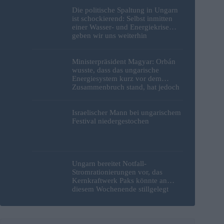
Die politische Spaltung in Ungarn
ist schockierend: Selbst inmitten
einer Wasser- und Energiekrise
geben wir uns weiterhin
gegenseitig die Schuld
Ministerpräsident Magyar: Orbán
wusste, dass das ungarische
Energiesystem kurz vor dem
Zusammenbruch stand, hat jedoch
nichts unternommen
Israelischer Mann bei ungarischem
Festival niedergestochen
Ungarn bereitet Notfall-
Stromrationierungen vor, das
Kernkraftwerk Paks könnte an
diesem Wochenende stillgelegt
werden