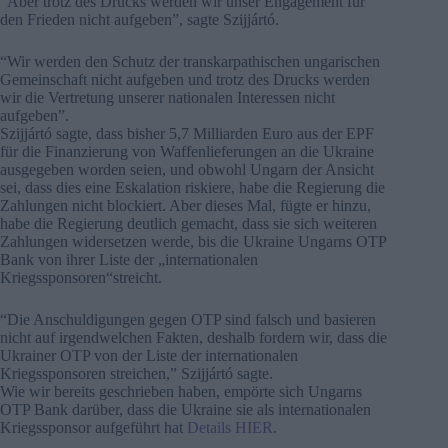
“Aber trotz des Drucks werden wir unser Engagement für
den Frieden nicht aufgeben”, sagte Szijjártó.
“Wir werden den Schutz der transkarpathischen ungarischen
Gemeinschaft nicht aufgeben und trotz des Drucks werden
wir die Vertretung unserer nationalen Interessen nicht
aufgeben”.
Szijjártó sagte, dass bisher 5,7 Milliarden Euro aus der EPF
für die Finanzierung von Waffenlieferungen an die Ukraine
ausgegeben worden seien, und obwohl Ungarn der Ansicht
sei, dass dies eine Eskalation riskiere, habe die Regierung die
Zahlungen nicht blockiert. Aber dieses Mal, fügte er hinzu,
habe die Regierung deutlich gemacht, dass sie sich weiteren
Zahlungen widersetzen werde, bis die Ukraine Ungarns OTP
Bank von ihrer Liste der „internationalen
Kriegssponsoren“streicht.
“Die Anschuldigungen gegen OTP sind falsch und basieren
nicht auf irgendwelchen Fakten, deshalb fordern wir, dass die
Ukrainer OTP von der Liste der internationalen
Kriegssponsoren streichen,” Szijjártó sagte.
Wie wir bereits geschrieben haben, empörte sich Ungarns
OTP Bank darüber, dass die Ukraine sie als internationalen
Kriegssponsor aufgeführt hat
Details HIER
.