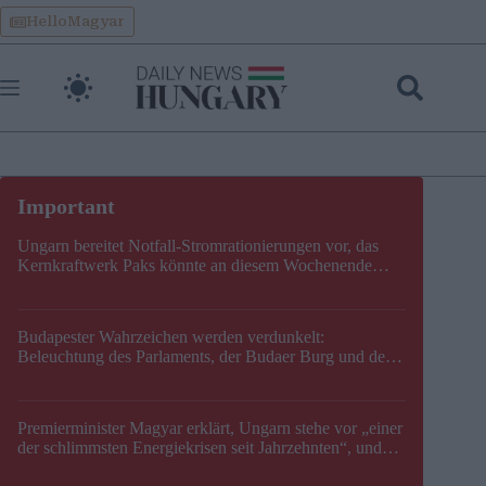
Skip
HelloMagyar
to
content
Ungarn bereitet Notfall-Stromrationierungen vor, das
Kernkraftwerk Paks könnte an diesem Wochenende
stillgelegt werden
Budapester Wahrzeichen werden verdunkelt:
Beleuchtung des Parlaments, der Budaer Burg und der
Zitadelle wird abgeschaltet
Premierminister Magyar erklärt, Ungarn stehe vor „einer
der schlimmsten Energiekrisen seit Jahrzehnten“, und
gibt neuen Termin für die Stilllegung von Paks bekannt