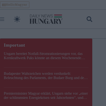
Skip
HelloMagyar
to
content
Ungarn bereitet Notfall-Stromrationierungen vor, das
Kernkraftwerk Paks könnte an diesem Wochenende
stillgelegt werden
Budapester Wahrzeichen werden verdunkelt:
Beleuchtung des Parlaments, der Budaer Burg und der
Zitadelle wird abgeschaltet
Premierminister Magyar erklärt, Ungarn stehe vor „einer
der schlimmsten Energiekrisen seit Jahrzehnten“, und
gibt neuen Termin für die Stilllegung von Paks bekannt