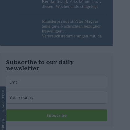
Kernkraftwerk Paks könnte an
diesem Wochenende stillgelegt
werden
Ministerpräsident Péter Magyar
teilte gute Nachrichten bezüglich
freiwilliger
Verbrauchsreduzierungen mit, da
erneut Hitzerekorde gebrochen
wurden
Subscribe to our daily
newsletter
LETTER
NEWS
Subscribe
US
SUPPORT