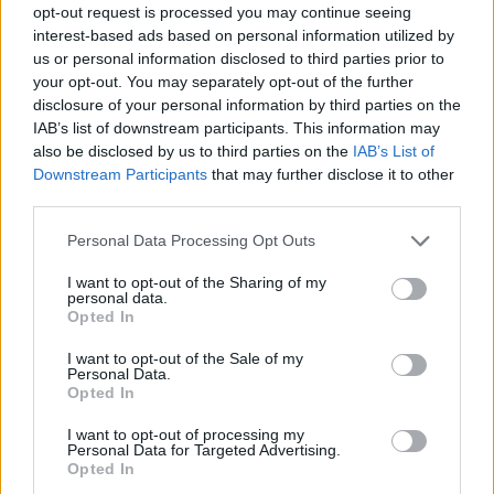
davon leer stehen.
opt-out request is processed you may continue seeing
Lesen Sie auch:
Losbrechen, um den Direktflug Budapest-
interest-based ads based on personal information utilized by
New York wieder aufzunehmen!
us or personal information disclosed to third parties prior to
your opt-out. You may separately opt-out of the further
Telex
, unter Verwendung der Zahlen des Ungarischen
disclosure of your personal information by third parties on the
Statistischen Zentralamts (KSH), berichtet, dass die Zahl der
IAB’s list of downstream participants. This information may
Gastübernachtungen zwar im Vergleich zu 2020 um 79%
also be disclosed by us to third parties on the
IAB’s List of
gestiegen ist, sie aber immer noch hinter den Zahlen von
Downstream Participants
that may further disclose it to other
2019 zurückbleiben.
third parties.
Sie fügten außerdem hinzu, dass die Zahl ausländischer
Please note that this website/app uses one or more Google
Personal Data Processing Opt Outs
Touristen zwar dank der lockereren Beschränkungen des
services and may gather and store information including but
Jahres 2021 sechseinhalbfach sei, aber immer noch etwa 48%
geringer sei als vor Ausbruch der Pandemie.
not limited to your visit or usage behaviour. You may click to
I want to opt-out of the Sharing of my
personal data.
grant or deny consent to Google and its third-party tags to
Opted In
use your data for below specified purposes in below Google
Tags
consent section.
I want to opt-out of the Sale of my
#
budapest
#
Geld
#
Leute
#
reisen
#
Statistik
Personal Data.
Opted In
#
tourismus
#
ungarn
#
Weihnachten
Leave a Reply
I want to opt-out of processing my
Personal Data for Targeted Advertising.
Your email address will not be published.
Required fields are marked
*
Opted In