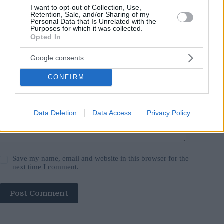
Name
*
I want to opt-out of Collection, Use,
Retention, Sale, and/or Sharing of my
Personal Data that Is Unrelated with the
Email
*
Purposes for which it was collected.
Opted In
Website
Google consents
Add Comment
*
CONFIRM
Data Deletion
Data Access
Privacy Policy
Save my name, email and website in this browser for the
next time I comment.
Post Comment