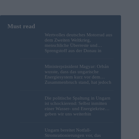
Wertvolles deutsches Motorrad aus
dem Zweiten Weltkrieg,
menschliche Überreste und
Sprengstoff aus der Donau in
Budapest geborgen – Fotos
Ministerpräsident Magyar: Orbán
wusste, dass das ungarische
Energiesystem kurz vor dem
Zusammenbruch stand, hat jedoch
nichts unternommen
Die politische Spaltung in Ungarn
ist schockierend: Selbst inmitten
einer Wasser- und Energiekrise
geben wir uns weiterhin
gegenseitig die Schuld
Ungarn bereitet Notfall-
Stromrationierungen vor, das