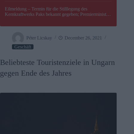
Eilmeldung – Termin für die Stilllegung des
Kernkraftwerks Paks bekannt gegeben; Premierminister
Péter Magyar warnt vor einer möglichen Energiekrise in
Ungarn
Péter Licskay
December 26, 2021
Geschäft
Beliebteste Touristenziele in Ungarn
gegen Ende des Jahres