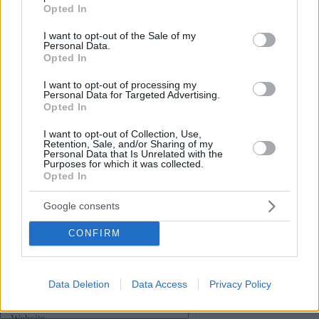
grant or deny consent to Google and its third-party tags to
Opted In
Bürgermeister Karácsony’s dringende Pressekonferenz:
use your data for below specified purposes in below Google
Budapest droht der Bankrott,
Halbierung des
consent section.
I want to opt-out of the Sale of my
öffentlichen Nahverkehrs in H2 2025
Personal Data.
Fidesz
erlegt
Budapest eine Abgabe auf und gibt
Opted In
Bürgermeister und Theiss-Partei die Schuld am
finanziellen Kollaps
I want to opt-out of processing my
Personal Data for Targeted Advertising.
Opted In
Tags
I want to opt-out of Collection, Use,
Retention, Sale, and/or Sharing of my
#
budapest
Personal Data that Is Unrelated with the
Purposes for which it was collected.
#
budapests öffentliches Verkehrsunternehmen bkv bkk
Opted In
#
Geld
#
ungarische regierung
#
ungarn
Leave a Reply
Google consents
Your email address will not be published.
Required fields are marked
*
CONFIRM
Name
*
Data Deletion
Data Access
Privacy Policy
Email
*
Website