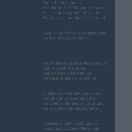
Putins Leute nehmen
Premierminister Magyar erneut ins
Visier und verspotten diesmal die
Energiekrise und das Paks-Projekt
Israelischer Mann bei ungarischem
Festival niedergestochen
Wertvolles deutsches Motorrad aus
dem Zweiten Weltkrieg,
menschliche Überreste und
Sprengstoff aus der Donau in
Budapest geborgen – Fotos
Budapester Wahrzeichen werden
verdunkelt: Beleuchtung des
Parlaments, der Budaer Burg und
der Zitadelle wird abgeschaltet
„Geisterbrücke“ taucht aus der
Donau auf: Extreme Dürre legt