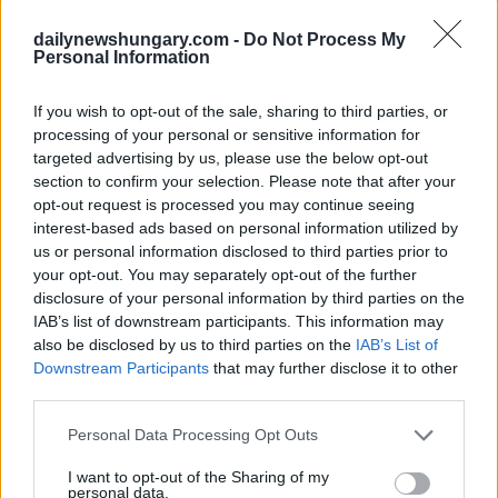
dailynewshungary.com -
Do Not Process My
Personal Information
If you wish to opt-out of the sale, sharing to third parties, or
processing of your personal or sensitive information for
targeted advertising by us, please use the below opt-out
section to confirm your selection. Please note that after your
opt-out request is processed you may continue seeing
Foto:
FB/Karácsony
interest-based ads based on personal information utilized by
Der sofortige gerichtliche Schutz sollte die Gelder der Stadt
us or personal information disclosed to third parties prior to
schützen, bis das Gericht seine Entscheidung getroffen hat.
Der Schritt des Finanzministeriums ist daher “sowohl
your opt-out. You may separately opt-out of the further
rechtswidrig als auch unmoralisch, weil er den Betrieb der
disclosure of your personal information by third parties on the
Hauptstadt gefährdet”, sagte Karácsony.
IAB’s list of downstream participants. This information may
also be disclosed by us to third parties on the
IAB’s List of
Das “wichtigste Ziel der Stadtverwaltung in den kommenden
Downstream Participants
that may further disclose it to other
Monaten und Wochen” werde es sein, die Nettolöhne der
third parties.
27.000 Angestellten der städtischen Einrichtungen zu zahlen,
sagte er.
Please note that this website/app uses one or more Google
Personal Data Processing Opt Outs
services and may gather and store information including but
Lesen Sie auch:
not limited to your visit or usage behaviour. You may click to
I want to opt-out of the Sharing of my
personal data.