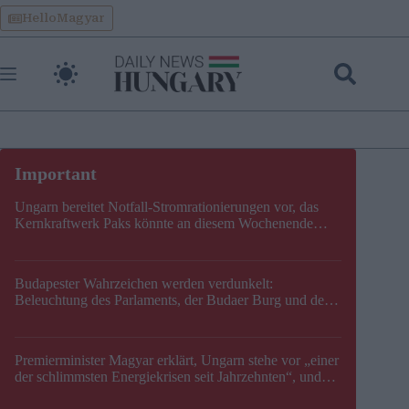
Skip
HelloMagyar
to
content
Ungarn bereitet Notfall-Stromrationierungen vor, das
Kernkraftwerk Paks könnte an diesem Wochenende
stillgelegt werden
Budapester Wahrzeichen werden verdunkelt:
Beleuchtung des Parlaments, der Budaer Burg und der
Zitadelle wird abgeschaltet
Premierminister Magyar erklärt, Ungarn stehe vor „einer
der schlimmsten Energiekrisen seit Jahrzehnten“, und
gibt neuen Termin für die Stilllegung von Paks bekannt