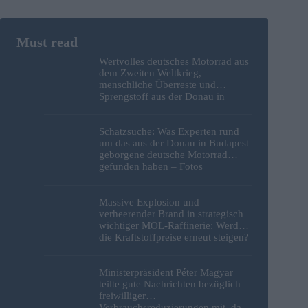
Wertvolles deutsches Motorrad aus
dem Zweiten Weltkrieg,
menschliche Überreste und
Sprengstoff aus der Donau in
Budapest geborgen – Fotos
Schatzsuche: Was Experten rund
um das aus der Donau in Budapest
geborgene deutsche Motorrad
gefunden haben – Fotos
Massive Explosion und
verheerender Brand in strategisch
wichtiger MOL-Raffinerie: Werden
die Kraftstoffpreise erneut steigen?
– Video
Ministerpräsident Péter Magyar
teilte gute Nachrichten bezüglich
freiwilliger
Verbrauchsreduzierungen mit, da