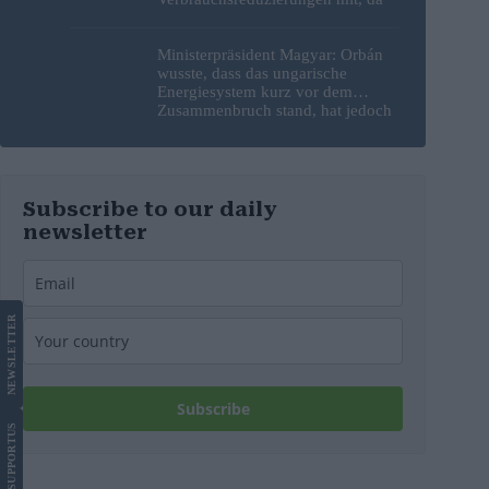
erneut Hitzerekorde gebrochen
wurden
Ministerpräsident Magyar: Orbán
wusste, dass das ungarische
Energiesystem kurz vor dem
Zusammenbruch stand, hat jedoch
nichts unternommen
Subscribe to our daily
newsletter
LETTER
NEWS
Subscribe
US
SUPPORT