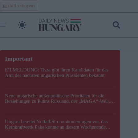
Skip
HelloMagyar
to
content
EILMELDUNG: Tisza gibt ihren Kandidaten für das
Amt des nächsten ungarischen Präsidenten bekannt
Neue ungarische außenpolitische Prioritäten für die
Beziehungen zu Putins Russland, der „MAGA“-Welt,
der EU, der V4, der NATO und dem Balkan festgelegt
Ungarn bereitet Notfall-Stromrationierungen vor, das
Kernkraftwerk Paks könnte an diesem Wochenende
stillgelegt werden