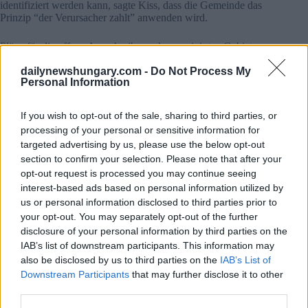
identifiziert werden kann, sagte Kiss, dass die Gemeinde das
Prinzip “der Verursacher zahlt” anwenden wird.
Pläne für die offene Ausschreibung des gereinigten Gebiets
sollen der Budapester Versammlung im Juni vorgelegt
dailynewshungary.com -
Do Not Process My
werden, sagte erDie Gemeinde werde auch die Einberufung
Personal Information
eines Koordinierungsgremiums zwischen Budapest und der
Regierung einleiten, sagte Kiss.
If you wish to opt-out of the sale, sharing to third parties, or
Lesen Sie auch:
processing of your personal or sensitive information for
targeted advertising by us, please use the below opt-out
Hat die ungarische Regierung aus Angst vor Aufruhr
section to confirm your selection. Please note that after your
Rákosrendezing fallen gelassen? – Lesen Sie mehr
opt-out request is processed you may continue seeing
HIER
interest-based ads based on personal information utilized by
Regierung erkennt Budapester Vorkaufsrechte
us or personal information disclosed to third parties prior to
gegenüber Rákosrendez- an, Bürgermeister:
‘Budapest
hat gewonnen’
your opt-out. You may separately opt-out of the further
disclosure of your personal information by third parties on the
IAB’s list of downstream participants. This information may
Tags
also be disclosed by us to third parties on the
IAB’s List of
#
hungrig
#
Knospeteste
#
umwelt
Downstream Participants
that may further disclose it to other
Leave a Reply
third parties.
Your email address will not be published.
Required fields are marked
*