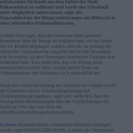
unbekannter Herkunft aus dem Gebiet der Stadt
Rákosrendezs zu entfernen und werde den Schadstoff
nach Möglichkeit zahlen lassen, sagte der
Generaldirektor des Bürgermeisteramtes am Mittwoch in
einer informellen Podiumsdiskussion.
Ambrus Kiss sagte, dass die Gemeinde keine genauen
Kenntnisse über die Menge an Abfällen habe, die im Gebiet
des 14. Bezirks abgelagert wurden, über die sie Anfang des
Jahres ihre Vorkaufsrechte ausgeübt und so eine Investition
von Investoren aus den Vereinigten Arabischen Emiraten dort
verhindert habe. Kiss stellte fest, dass ein Vertrag noch
unterzeichnet werden muss, da eine andere Partei mit
Vorkaufsrechten ihre Absichten noch nicht erklärt hat.
Nach einer ersten Bewertung des Zustands des Gebiets werde
die Gemeinde mit der Schadensbegrenzung und
Abfallentsorgung beginnen, sagte erEr stellte fest, dass der
Vertrag keine Bestimmungen über die Verpflichtungen der
Stadt zur Frist oder zum Wert der
Abfallbewirtschaftungsarbeiten enthielt.
Rathaus
Haushaltsabfälle unbekannter Herkunft entsorgen
werde, sagte KissWas Fälle betrifft, in denen der Verursacher