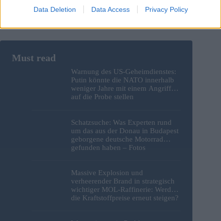
Data Deletion
Data Access
Privacy Policy
Warnung des US-Geheimdienstes:
Putin könnte die NATO innerhalb
weniger Jahre mit einem Angriff
auf die Probe stellen
Schatzsuche: Was Experten rund
um das aus der Donau in Budapest
geborgene deutsche Motorrad
gefunden haben – Fotos
Massive Explosion und
verheerender Brand in strategisch
wichtiger MOL-Raffinerie: Werden
die Kraftstoffpreise erneut steigen?
– Video