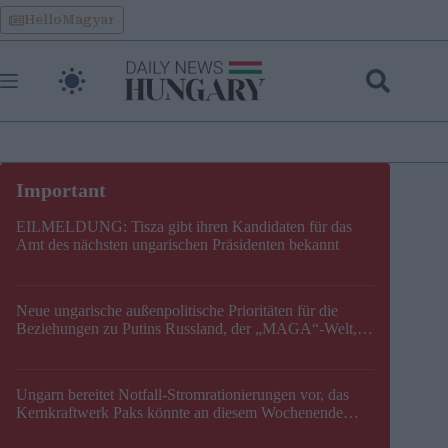
Skip
HelloMagyar
to
content
EILMELDUNG: Tisza gibt ihren Kandidaten für das
Amt des nächsten ungarischen Präsidenten bekannt
Neue ungarische außenpolitische Prioritäten für die
Beziehungen zu Putins Russland, der „MAGA“-Welt,
der EU, der V4, der NATO und dem Balkan festgelegt
Ungarn bereitet Notfall-Stromrationierungen vor, das
Kernkraftwerk Paks könnte an diesem Wochenende
stillgelegt werden