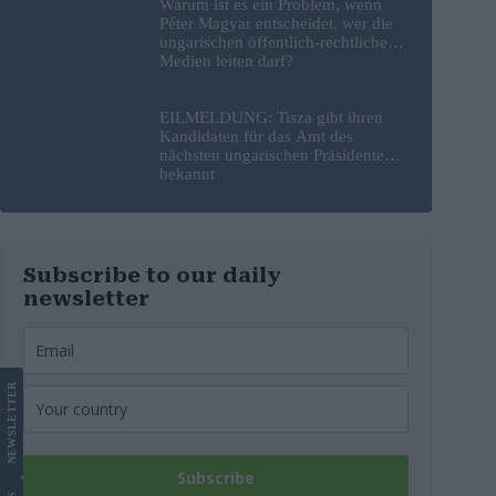
Warum ist es ein Problem, wenn
Péter Magyar entscheidet, wer die
ungarischen öffentlich-rechtlichen
Medien leiten darf?
EILMELDUNG: Tisza gibt ihren
Kandidaten für das Amt des
nächsten ungarischen Präsidenten
bekannt
Subscribe to our daily
newsletter
LETTER
NEWS
Subscribe