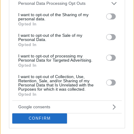
Please note that this website/app uses one or more Google
Personal Data Processing Opt Outs
services and may gather and store information including but
Name
*
not limited to your visit or usage behaviour. You may click to
I want to opt-out of the Sharing of my
personal data.
grant or deny consent to Google and its third-party tags to
Opted In
Email
*
use your data for below specified purposes in below Google
consent section.
I want to opt-out of the Sale of my
Personal Data.
Website
Opted In
Add Comment
*
I want to opt-out of processing my
Personal Data for Targeted Advertising.
Opted In
I want to opt-out of Collection, Use,
Retention, Sale, and/or Sharing of my
Personal Data that Is Unrelated with the
Purposes for which it was collected.
Opted In
Save my name, email and website in this browser for the
Google consents
next time I comment.
CONFIRM
Post Comment