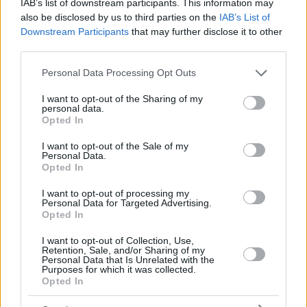
IAB’s list of downstream participants. This information may
also be disclosed by us to third parties on the
IAB’s List of
Downstream Participants
that may further disclose it to other
third parties.
Tags
Please note that this website/app uses one or more Google
Personal Data Processing Opt Outs
#
knospenstig
#
Liste
#
tourismus
#
umfrage
services and may gather and store information including but
#
ungarn
#
Weihnachten
not limited to your visit or usage behaviour. You may click to
I want to opt-out of the Sharing of my
Leave a Reply
personal data.
grant or deny consent to Google and its third-party tags to
Opted In
Your email address will not be published.
Required fields are marked
*
use your data for below specified purposes in below Google
consent section.
I want to opt-out of the Sale of my
Personal Data.
Name
*
Opted In
Email
*
I want to opt-out of processing my
Personal Data for Targeted Advertising.
Opted In
Website
I want to opt-out of Collection, Use,
Retention, Sale, and/or Sharing of my
Add Comment
*
Personal Data that Is Unrelated with the
Purposes for which it was collected.
Opted In