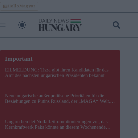
Skip
HelloMagyar
to
content
EILMELDUNG: Tisza gibt ihren Kandidaten für das
Amt des nächsten ungarischen Präsidenten bekannt
Neue ungarische außenpolitische Prioritäten für die
Beziehungen zu Putins Russland, der „MAGA“-Welt,
der EU, der V4, der NATO und dem Balkan festgelegt
Ungarn bereitet Notfall-Stromrationierungen vor, das
Kernkraftwerk Paks könnte an diesem Wochenende
stillgelegt werden