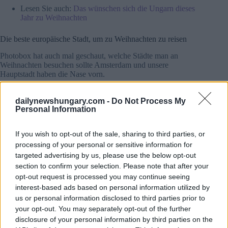
Lesen Sie auch:
Das wünschen sich die Ungarn dieses
Jahr zu Weihnachten
Die beste europäische Stadt, um zu Weihnachten zu reisen
Photobox hat auch mal geschaut, welche Städte man an
Weihnachten besuchen sollte Amsterdam und unsere
Hauptstadt haben die Nase vorn.
Kriterien waren unter anderem, wie viele Weihnachtsmessen
dailynewshungary.com -
Do Not Process My
es in der Stadt gibt, wie viele Weihnachtsveranstaltungen es
Personal Information
gibt und andere Faktoren, die dazu beitragen, eine
weihnachtliche Atmosphäre zu schaffen.
If you wish to opt-out of the sale, sharing to third parties, or
In Budapest gibt es drei große Weihnachtsmärkte, mehrere
processing of your personal or sensitive information for
Eislaufbahnen im Freien, Weihnachtslichter, verschiedene
targeted advertising by us, please use the below opt-out
Glühweinsorten und natürlich Weihnachtsbäume.
section to confirm your selection. Please note that after your
opt-out request is processed you may continue seeing
interest-based ads based on personal information utilized by
Lesen Sie auch
us or personal information disclosed to third parties prior to
your opt-out. You may separately opt-out of the further
Budapest hat die beste
Weihnachtsmesse Europas
disclosure of your personal information by third parties on the