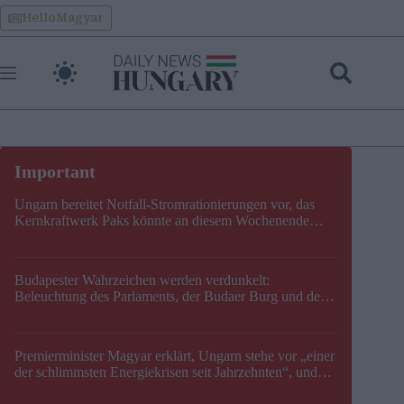
Skip
HelloMagyar
to
content
Ungarn bereitet Notfall-Stromrationierungen vor, das
Kernkraftwerk Paks könnte an diesem Wochenende
stillgelegt werden
Budapester Wahrzeichen werden verdunkelt:
Beleuchtung des Parlaments, der Budaer Burg und der
Zitadelle wird abgeschaltet
Premierminister Magyar erklärt, Ungarn stehe vor „einer
der schlimmsten Energiekrisen seit Jahrzehnten“, und
gibt neuen Termin für die Stilllegung von Paks bekannt