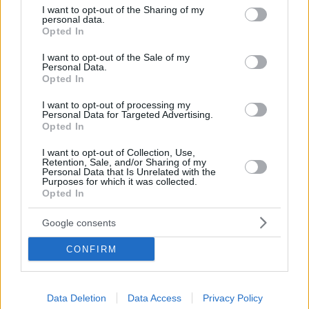
not limited to your visit or usage behaviour. You may click to
I want to opt-out of the Sharing of my
personal data.
grant or deny consent to Google and its third-party tags to
Opted In
use your data for below specified purposes in below Google
consent section.
I want to opt-out of the Sale of my
Personal Data.
Opted In
I want to opt-out of processing my
Personal Data for Targeted Advertising.
Opted In
Lesen Sie auch:
I want to opt-out of Collection, Use,
Budapest Pride in Gefahr? Regierung droht mit
Retention, Sale, and/or Sharing of my
Einschränkung, aber kann es?
Personal Data that Is Unrelated with the
Purposes for which it was collected.
Opted In
Tags
Google consents
#
familie
#
knospenapst
#
lgbtq in ungarn
#
ungarn
Leave a Reply
CONFIRM
Your email address will not be published.
Required fields are marked
*
Name
*
Data Deletion
Data Access
Privacy Policy