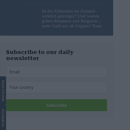
gegenseitig die Schuld
Ist das Einkaufen im Ausland
wirklich günstiger? Und warum
geben Rumänen und Bulgaren
mehr Geld aus als Ungarn? Neue
Studie liefert Antworten
Subscribe to our daily
newsletter
LETTER
NEWS
Subscribe
US
SUPPORT