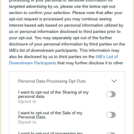
processing of your personal or sensitive information for
Die BKK startete ihr Sulizóna-Programm im Jahr 2023, das
derzeit an vier Schulen in der Hauptstadt läuft: zwei in
targeted advertising by us, please use the below opt-out
Újpest, eine in Kőbánya und eine in Rákoskeresztúr. Im
section to confirm your selection. Please note that after your
Rahmen der Initiative hat die Stadt Schilder,
opt-out request is processed you may continue seeing
Straßenmarkierungen, “Kiss & Go”-Haltezonen und
interest-based ads based on personal information utilized by
verkehrsberuhigende Infrastruktur installiert.
us or personal information disclosed to third parties prior to
your opt-out. You may separately opt-out of the further
Mehr Studenten zu Fuß oder mit dem Fahrrad
disclosure of your personal information by third parties on the
Laut BKK-Sprecher Bendegúz Kovács erhöhen die
IAB’s list of downstream participants. This information may
Schulstraßen nicht nur die Verkehrssicherheit, sondern
also be disclosed by us to third parties on the
IAB’s List of
ermutigen auch mehr Schüler, zu Fuß oder mit dem Fahrrad
Downstream Participants
that may further disclose it to other
zur Schule zu gehen. Ziel ist es, die Eltern davon
third parties.
abzubringen, das Auto als die einzige sichere Option zu
betrachten.
Please note that this website/app uses one or more Google
Personal Data Processing Opt Outs
services and may gather and store information including but
Schulen können sich bewerben
not limited to your visit or usage behaviour. You may click to
I want to opt-out of the Sharing of my
personal data.
grant or deny consent to Google and its third-party tags to
Die BKK ruft Schulen in ganz Budapest dazu auf, sich für
Opted In
das Programm zu bewerben. Verkehrsexperten werden dann
use your data for below specified purposes in below Google
Straßenmerkmale entwerfen, die allen Verkehrsteilnehmern
consent section.
I want to opt-out of the Sale of my
deutlich signalisieren, dass in diesen Bereichen erhöhte
Personal Data.
Aufmerksamkeit erforderlich ist.
Opted In
Auf dem Weg zu einer grüneren, sichereren Stadt
I want to opt-out of processing my