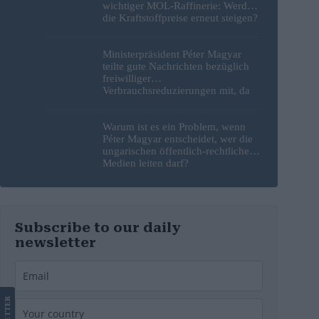
wichtiger MOL-Raffinerie: Werden
die Kraftstoffpreise erneut steigen?
– Video
Ministerpräsident Péter Magyar
teilte gute Nachrichten bezüglich
freiwilliger
Verbrauchsreduzierungen mit, da
erneut Hitzerekorde gebrochen
wurden
Warum ist es ein Problem, wenn
Péter Magyar entscheidet, wer die
ungarischen öffentlich-rechtlichen
Medien leiten darf?
Subscribe to our daily
newsletter
LETTER