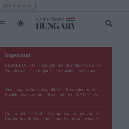
Skip
HelloMagyar
to
content
EILMELDUNG: Tisza gibt ihren Kandidaten für das
Amt des nächsten ungarischen Präsidenten bekannt
Neue ungarische außenpolitische Prioritäten für die
Beziehungen zu Putins Russland, der „MAGA“-Welt,
der EU, der V4, der NATO und dem Balkan festgelegt
Ungarn bereitet Notfall-Stromrationierungen vor, das
Kernkraftwerk Paks könnte an diesem Wochenende
stillgelegt werden