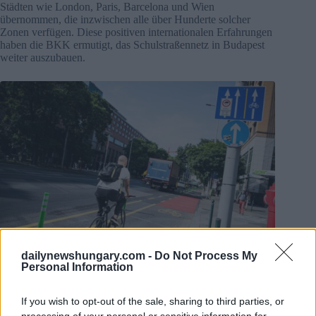
Städten wie London, Paris, Barcelona und Wien
übernommen, die inzwischen alle über Hunderte solcher
Zonen verfügen. Diese positiven internationalen Erfahrungen
haben die BKK ermutigt, das Schulstraßennetz in Budapest
weiter auszubauen.
dailynewshungary.com -
Do Not Process My
Personal Information
Foto: BKK
Das Programm ‘Sulizóna’: Bestehende Beispiele
If you wish to opt-out of the sale, sharing to third parties, or