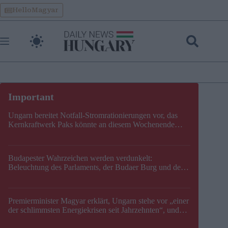
Skip
HelloMagyar
to
content
Ungarn bereitet Notfall-Stromrationierungen vor, das
Kernkraftwerk Paks könnte an diesem Wochenende
stillgelegt werden
Budapester Wahrzeichen werden verdunkelt:
Beleuchtung des Parlaments, der Budaer Burg und der
Zitadelle wird abgeschaltet
Premierminister Magyar erklärt, Ungarn stehe vor „einer
der schlimmsten Energiekrisen seit Jahrzehnten“, und
gibt neuen Termin für die Stilllegung von Paks bekannt