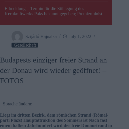
Eilmeldung – Termin für die Stilllegung des
Kernkraftwerks Paks bekannt gegeben; Premierminister
Péter Magyar warnt vor einer möglichen Energiekrise in
Ungarn
Szijártó Hajnalka
July 1, 2022
Gesellschaft
Budapests einziger freier Strand an
der Donau wird wieder geöffnet! –
FOTOS
Sprache ändern:
Liegt im dritten Bezirk, dem römischen Strand (Római-
parti Plázs)
Hauptattraktion des Sommers ist Nach fast
einem halben Jahrhundert wird der freie Donaustrand in