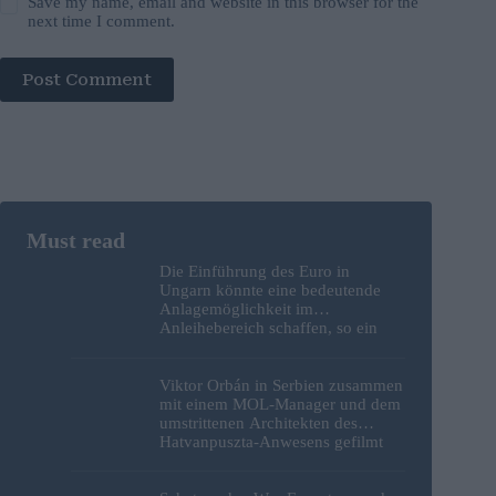
Save my name, email and website in this browser for the
next time I comment.
Post Comment
Die Einführung des Euro in
Ungarn könnte eine bedeutende
Anlagemöglichkeit im
Anleihebereich schaffen, so ein
Analyst
Viktor Orbán in Serbien zusammen
mit einem MOL-Manager und dem
umstrittenen Architekten des
Hatvanpuszta-Anwesens gefilmt