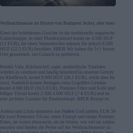
Weihnachtsmesse im Herzen von Budapest: lecker, aber teuer
Eines der beliebtesten Gerichte ist die traditionelle ungarische
Gulaschsuppe, in einer Plastikschüssel kostet sie 4.500 HUF
(12 EUR), für einen Wasserkocher müssen Sie jedoch 8.500
HUF (22,5 EUR) bezahlen.
HIER
Wir haben die 5+1 besten
Orte gesammelt, um Gulasch zu probieren.
Renátó Vida, Küchenchef, sagte, ausländische Touristen
würden es verehren und häufig bestellenDas teuerste Gericht
ist Rindfleisch, kostet 9.900 HUF (26,1 EUR), reicht aber für
zwei. Natürlich kosten Beilagen extra Gegrilltes Gemüse
kostet 4.000 HUF (10,5 EUR), Pommes Frites und Kohl sind
billiger Tócsni kostet 2.500-3.000 HUF (7-8 EUR) und ist
eine perfekte Garnitur für Rindereintopf.
HIER
Rezept ist.
Andrea und Litzia stammten aus
Italien
Und zahlten EUR 50
für zwei Portionen Tócsni, einen Eintopf und einige Pommes
Frites, sie waren überrascht, als sie hörten, wie viel sie zahlen
mussten und fanden die Preise auf der Weihnachtsmesse zu
hoch Aber sie fügten dem Journalisten von Blikk hinzu, dass