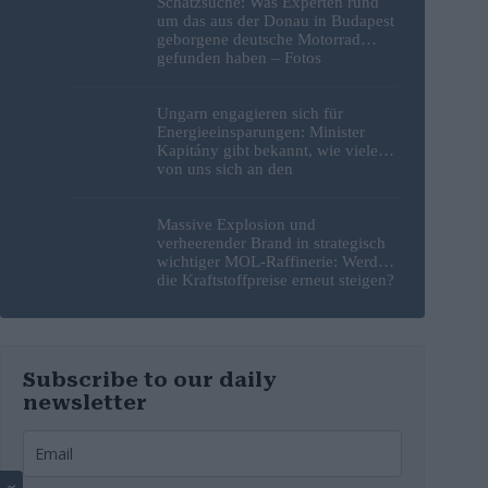
Schatzsuche: Was Experten rund
um das aus der Donau in Budapest
geborgene deutsche Motorrad
gefunden haben – Fotos
Ungarn engagieren sich für
Energieeinsparungen: Minister
Kapitány gibt bekannt, wie viele
von uns sich an den
Sparbemühungen beteiligt haben
Massive Explosion und
verheerender Brand in strategisch
wichtiger MOL-Raffinerie: Werden
die Kraftstoffpreise erneut steigen?
– Video
Subscribe to our daily
newsletter