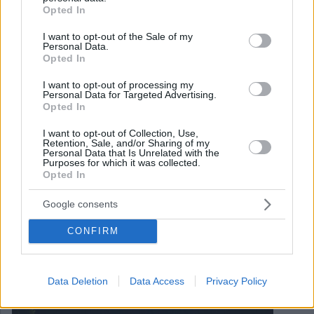
grant or deny consent to Google and its third-party tags to
Opted In
use your data for below specified purposes in below Google
consent section.
I want to opt-out of the Sale of my
Personal Data.
Opted In
I want to opt-out of processing my
Personal Data for Targeted Advertising.
Opted In
I want to opt-out of Collection, Use,
Retention, Sale, and/or Sharing of my
Personal Data that Is Unrelated with the
Purposes for which it was collected.
Opted In
April 30, 2025
Ein neuer gastro-kultureller Gemeinschaftsraum wurde mit
Google consents
Lichtmalerei, Musik, Weinen in der ungarischen Stadt
eröffnet
CONFIRM
Data Deletion
Data Access
Privacy Policy