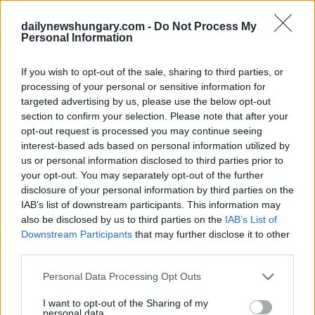
dailynewshungary.com -
Do Not Process My
Personal Information
If you wish to opt-out of the sale, sharing to third parties, or
processing of your personal or sensitive information for
targeted advertising by us, please use the below opt-out
section to confirm your selection. Please note that after your
opt-out request is processed you may continue seeing
interest-based ads based on personal information utilized by
us or personal information disclosed to third parties prior to
your opt-out. You may separately opt-out of the further
May 1, 2025
disclosure of your personal information by third parties on the
Japanischer Stararchitekt und Designer prasised House of
IAB’s list of downstream participants. This information may
Music in Budapest in Japan
also be disclosed by us to third parties on the
IAB’s List of
Downstream Participants
that may further disclose it to other
third parties.
Please note that this website/app uses one or more Google
Personal Data Processing Opt Outs
services and may gather and store information including but
not limited to your visit or usage behaviour. You may click to
I want to opt-out of the Sharing of my
personal data.