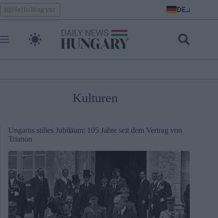
Skip
DE
HelloMagyar
to
content
Kulturen
Ungarns stilles Jubiläum: 105 Jahre seit dem Vertrag von
Trianon