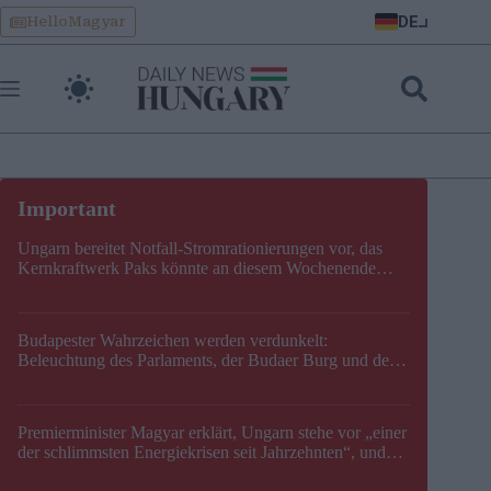
Skip
DE
HelloMagyar
to
content
Ungarn bereitet Notfall-Stromrationierungen vor, das
Kernkraftwerk Paks könnte an diesem Wochenende
stillgelegt werden
Budapester Wahrzeichen werden verdunkelt:
Beleuchtung des Parlaments, der Budaer Burg und der
Zitadelle wird abgeschaltet
Premierminister Magyar erklärt, Ungarn stehe vor „einer
der schlimmsten Energiekrisen seit Jahrzehnten“, und
gibt neuen Termin für die Stilllegung von Paks bekannt