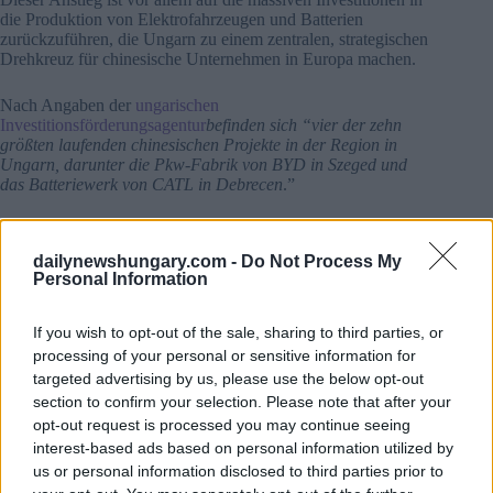
die Produktion von Elektrofahrzeugen und Batterien
zurückzuführen, die Ungarn zu einem zentralen, strategischen
Drehkreuz für chinesische Unternehmen in Europa machen.
Nach Angaben der
ungarischen
Investitionsförderungsagentur
befinden sich “vier der zehn
größten laufenden chinesischen Projekte in der Region in
Ungarn, darunter die Pkw-Fabrik von BYD in Szeged und
das Batteriewerk von CATL in Debrecen
.”
Ungarn ist 2015 der Belt and Road Initiative beigetreten und
hat sich damit seiner Politik der “Ostöffnung” angeschlossen.
dailynewshungary.com -
Do Not Process My
Zu den wichtigsten BRI-Projekten gehört die Eisenbahnlinie
Personal Information
Ungarn-Serbien (Hochgeschwindigkeitsstrecke Budapest-
Belgrad), die von chinesischen und ungarischen
Unternehmen ausgebaut wird. Während der Güterverkehr
auf
If you wish to opt-out of the sale, sharing to third parties, or
der Strecke bereits begonnen
hat , steht die behördliche
processing of your personal or sensitive information for
Zulassung für den Personenverkehr weiterhin aus.
targeted advertising by us, please use the below opt-out
section to confirm your selection. Please note that after your
Was die chinesischen Investitionen in Ungarn angeht, ist
opt-out request is processed you may continue seeing
davon auszugehen, dass die neue Regierung den bisherigen
interest-based ads based on personal information utilized by
Kooperationskurs mit Peking weitgehend beibehalten wird.
us or personal information disclosed to third parties prior to