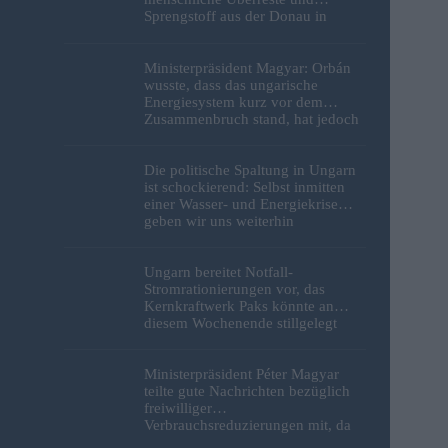
Sprengstoff aus der Donau in
Budapest geborgen – Fotos
Ministerpräsident Magyar: Orbán
wusste, dass das ungarische
Energiesystem kurz vor dem
Zusammenbruch stand, hat jedoch
nichts unternommen
Die politische Spaltung in Ungarn
ist schockierend: Selbst inmitten
einer Wasser- und Energiekrise
geben wir uns weiterhin
gegenseitig die Schuld
Ungarn bereitet Notfall-
Stromrationierungen vor, das
Kernkraftwerk Paks könnte an
diesem Wochenende stillgelegt
werden
Ministerpräsident Péter Magyar
teilte gute Nachrichten bezüglich
freiwilliger
Verbrauchsreduzierungen mit, da
erneut Hitzerekorde gebrochen