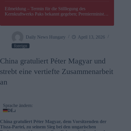
Eilmeldung – Termin für die Stilllegung des
Kernkraftwerks Paks bekannt gegeben; Premierminister
Péter Magyar warnt vor einer möglichen Energiekrise in
Ungarn
Daily News Hungary
April 13, 2026
foreign
China gratuliert Péter Magyar und
strebt eine vertiefte Zusammenarbeit
an
Sprache ändern:
DE
China gratuliert Péter Magyar, dem Vorsitzenden der
Tisza-Partei, zu seinem Sieg bei den ungarischen