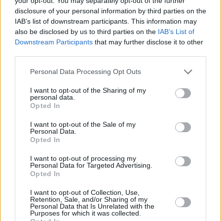
your opt-out. You may separately opt-out of the further
Falls Sie es verpasst haben:
disclosure of your personal information by third parties on the
IAB’s list of downstream participants. This information may
Fahrgastbetrieb auf der Hochgeschwindigkeitsstrecke
also be disclosed by us to third parties on the
IAB’s List of
Budapest-Belgrad wird
trotz früherer
Downstream Participants
that may further disclose it to other
Regierungsversprechen nicht aufgenommen
third parties.
Please note that this website/app uses one or more Google
Personal Data Processing Opt Outs
services and may gather and store information including but
Tags
not limited to your visit or usage behaviour. You may click to
I want to opt-out of the Sharing of my
#
category politics
#
ce
#
china
#
Hungary
personal data.
grant or deny consent to Google and its third-party tags to
#
peter magyar and the tisza party
Opted In
use your data for below specified purposes in below Google
Leave a Reply
consent section.
I want to opt-out of the Sale of my
Your email address will not be published.
Required fields are marked
*
Personal Data.
Opted In
Name
*
I want to opt-out of processing my
Personal Data for Targeted Advertising.
Opted In
Email
*
I want to opt-out of Collection, Use,
Website
Retention, Sale, and/or Sharing of my
Personal Data that Is Unrelated with the
Purposes for which it was collected.