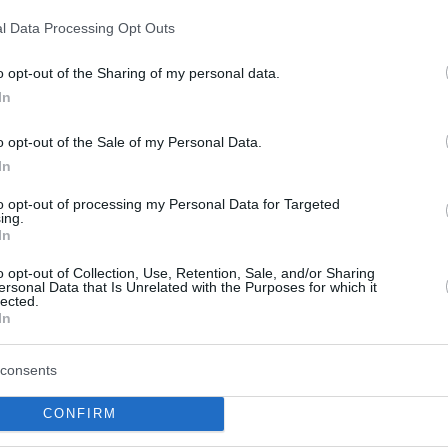
, dass die Einschränkungen für den Einsatz von
l Data Processing Opt Outs
 und Kindergärten gelten, sondern in allen Bereichen.
 von Kinderschutz im Wahlkampfkontext.
o opt-out of the Sharing of my personal data.
In
nhang mit Online-Inhalten hin und stellten fest, dass
der zu Memes werden kann, wodurch die elterliche
o opt-out of the Sale of my Personal Data.
hkeit auszusetzen, so das Urteil, ist mit ihren
In
to opt-out of processing my Personal Data for Targeted
ing.
n des massenhaften Stimmenkaufs
im Vorfeld der
In
o opt-out of Collection, Use, Retention, Sale, and/or Sharing
ersonal Data that Is Unrelated with the Purposes for which it
lected.
ang
In
ie Rechte der Kinder in solchen Fällen schwerer
consents
erwies auf den ungarischen Verfassungsgrundsatz, dass
rrang vor anderen Grundrechten hat.
CONFIRM