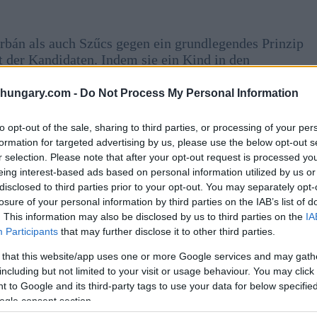
 Orbán als auch Szűcs gegen ein grundlegendes Prinzip
 der Kandidaten. Indem sie ein Kind in den
hafften sie sich mit unzulässigen Mitteln einen
shungary.com -
Do Not Process My Personal Information
to opt-out of the sale, sharing to third parties, or processing of your per
 die Anwesenheit von Kindern bei politischen
formation for targeted advertising by us, please use the below opt-out s
solchen Veranstaltungen teilzunehmen, und Kinder
r selection. Please note that after your opt-out request is processed y
 erscheinen. Die Verwendung eines Kindes als
eing interest-based ads based on personal information utilized by us or
Popularität steigern soll, überschreitet jedoch eine
disclosed to third parties prior to your opt-out. You may separately opt-
losure of your personal information by third parties on the IAB’s list of
. This information may also be disclosed by us to third parties on the
IA
osition Mi Hazánk für den Fidesz abtreten?
Angeblich
Participants
that may further disclose it to other third parties.
 that this website/app uses one or more Google services and may gath
including but not limited to your visit or usage behaviour. You may click 
 to Google and its third-party tags to use your data for below specifi
ogle consent section.