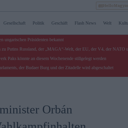
HelloMagya
Gesellschaft
Politik
Geschäft
Flash News
Welt
Kult
n ungarischen Präsidenten bekannt
gen zu Putins Russland, der „MAGA“-Welt, der EU, der V4, der NATO 
twerk Paks könnte an diesem Wochenende stillgelegt werden
laments, der Budaer Burg und der Zitadelle wird abgeschaltet
rminister Orbán
Wahlkampfinhalten