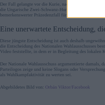
Der Fall gelangte vor die Kurie, nachdem die Nationa
die Ungarische Zwei-Schwanz-Hund-Partei weitere rechtl
bemerkenswerter Präzedenzfall für das zukünftige Ve
Eine unerwartete Entscheidung, die
Diese jüngste Entscheidung ist auch deshalb ungewöhn
die Entscheidung des Nationalen Wahlausschusses best
Video feststellte, in dem er in Begleitung des lokalen
Der Nationale Wahlausschuss argumentierte damals, d
Parteilogos zeige und keine Slogans oder Versprechun
als Wahlkampfaktivität zu werten sei.
Abgebildetes Bild von:
Orbán Viktor/Facebook