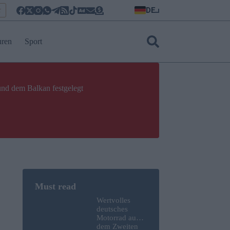
DE
r
uren
Sport
und dem Balkan festgelegt
Wertvolles
deutsches
Motorrad aus
dem Zweiten