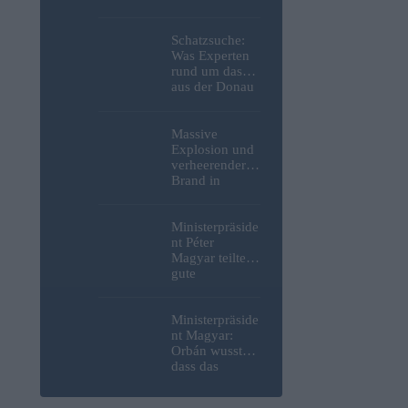
Weltkrieg,
menschliche
Überreste und
Schatzsuche:
Sprengstoff aus
Was Experten
der Donau in
rund um das
Budapest
aus der Donau
geborgen –
in Budapest
Fotos
geborgene
deutsche
Massive
Motorrad
Explosion und
gefunden
verheerender
haben – Fotos
Brand in
strategisch
wichtiger
MOL-
Ministerpräside
Raffinerie:
nt Péter
Werden die
Magyar teilte
Kraftstoffpreise
gute
erneut steigen?
Nachrichten
– Video
bezüglich
freiwilliger
Ministerpräside
Verbrauchsred
nt Magyar:
uzierungen
Orbán wusste,
mit, da erneut
dass das
Hitzerekorde
ungarische
gebrochen
Energiesystem