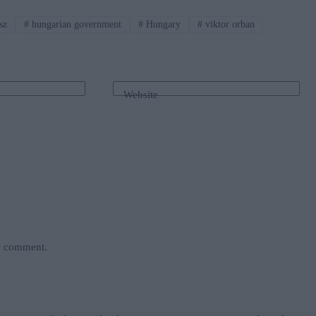
sz
#
hungarian government
#
Hungary
#
viktor orban
Website
 I comment.