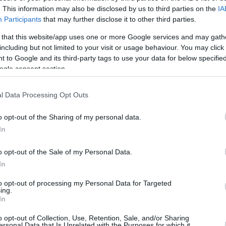
. This information may also be disclosed by us to third parties on the
IA
Participants
that may further disclose it to other third parties.
 that this website/app uses one or more Google services and may gath
including but not limited to your visit or usage behaviour. You may click 
 to Google and its third-party tags to use your data for below specifi
ogle consent section.
des Plattensees überschwemmen?
l Data Processing Opt Outs
o opt-out of the Sharing of my personal data.
In
wieder die Ufer des Plattensees bevölkern und in Ohren
o opt-out of the Sale of my Personal Data.
In
Website
to opt-out of processing my Personal Data for Targeted
ing.
In
o opt-out of Collection, Use, Retention, Sale, and/or Sharing
ersonal Data that Is Unrelated with the Purposes for which it