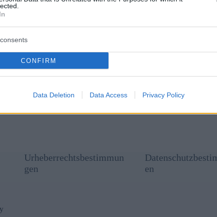
lected.
In
consents
CONFIRM
 I comment.
Data Deletion
Data Access
Privacy Policy
Urheberrechtsbestimmun
Datenschutzbest
gen
en