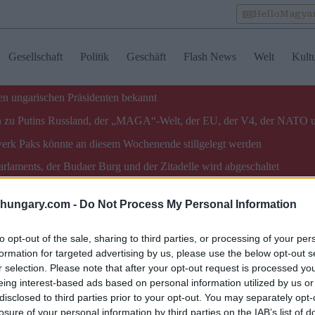
HelloMagya
Gesellschaft
Politik
Geschäft
Flash News
Welt
Kult
n ungarischen Präsidenten bekannt
gen zu Putins Russland, der „MAGA“-Welt, der EU, der V4, der NATO 
twerk Paks könnte an diesem Wochenende stillgelegt werden
laments, der Budaer Burg und der Zitadelle wird abgeschaltet
shungary.com -
Do Not Process My Personal Information
ungary, nature, science, video]
to opt-out of the sale, sharing to third parties, or processing of your per
formation for targeted advertising by us, please use the below opt-out s
nstitute ist vorsichtig
r selection. Please note that after your opt-out request is processed y
eing interest-based ads based on personal information utilized by us or
disclosed to third parties prior to your opt-out. You may separately opt-
aton #nature #science
losure of your personal information by third parties on the IAB’s list of