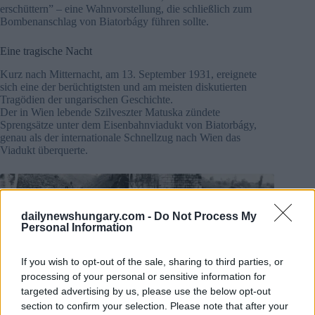
erschüttern” – eine Wahnvorstellung, die schließlich zum
Bombenanschlag von Biatorbágy führen sollte.
Eine tragische Nacht
Kurz nach Mitternacht, am 13. September 1931, ereignete
sich eine der berüchtigtsten und am meisten diskutierten
Tragödien der ungarischen Geschichte.
Der in Wien lebende Szilveszter Matuska zündete
Sprengsätze unter dem Eisenbahnviadukt von Biatorbágy,
genau als der internationale Schnellzug nach Wien das
Viadukt überquerte.
dailynewshungary.com -
Do Not Process My
Personal Information
If you wish to opt-out of the sale, sharing to third parties, or
processing of your personal or sensitive information for
targeted advertising by us, please use the below opt-out
section to confirm your selection. Please note that after your