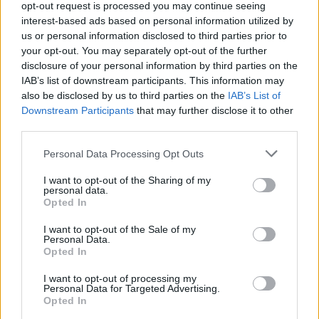
opt-out request is processed you may continue seeing
interest-based ads based on personal information utilized by
us or personal information disclosed to third parties prior to
your opt-out. You may separately opt-out of the further
disclosure of your personal information by third parties on the
Das Eisenbahnviadukt von Biatorbágy nach der Explosion.
IAB’s list of downstream participants. This information may
Foto: Wikimedia Commons
also be disclosed by us to third parties on the
IAB’s List of
Die Explosion führte dazu, dass die Lokomotive und mehrere
Downstream Participants
that may further disclose it to other
Waggons in das darunter liegende Tal stürzten. Siebzehn
Menschen kamen dabei ums Leben, zweiundzwanzig weitere
third parties.
wurden verletzt.
Am Tatort hinterließ der Täter einen Brief mit der Aufschrift:
Please note that this website/app uses one or more Google
Personal Data Processing Opt Outs
services and may gather and store information including but
“Arbeiter, ihr habt keine Rechte – wir werden sie von den
not limited to your visit or usage behaviour. You may click to
I want to opt-out of the Sharing of my
personal data.
Kapitalisten einfordern…”
grant or deny consent to Google and its third-party tags to
Opted In
Diese Botschaft wirft auch heute noch Fragen darüber auf,
use your data for below specified purposes in below Google
was Matuska wirklich motiviert hat und warum er sich zu
consent section.
I want to opt-out of the Sale of my
einer solchen Tat entschloss.
Personal Data.
Opted In
Die Giftmörder von Tiszazug – Ungarns dunkelstes
kriminelles Geheimnis
I want to opt-out of processing my
Personal Data for Targeted Advertising.
Opted In
Die Explosion, die Ungarn erschütterte