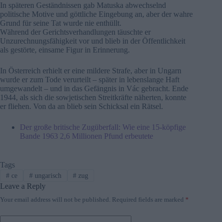
In späteren Geständnissen gab Matuska abwechselnd
politische Motive und göttliche Eingebung an, aber der wahre
Grund für seine Tat wurde nie enthüllt.
Während der Gerichtsverhandlungen täuschte er
Unzurechnungsfähigkeit vor und blieb in der Öffentlichkeit
als gestörte, einsame Figur in Erinnerung.
In Österreich erhielt er eine mildere Strafe, aber in Ungarn
wurde er zum Tode verurteilt – später in lebenslange Haft
umgewandelt – und in das Gefängnis in Vác gebracht. Ende
1944, als sich die sowjetischen Streitkräfte näherten, konnte
er fliehen. Von da an blieb sein Schicksal ein Rätsel.
Der große britische Zugüberfall: Wie eine 15-köpfige
Bande 1963 2,6 Millionen Pfund erbeutete
Tags
#
ce
#
ungarisch
#
zug
Leave a Reply
Your email address will not be published.
Required fields are marked
*