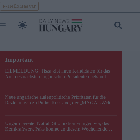
Skip
HelloMagyar
to
content
EILMELDUNG: Tisza gibt ihren Kandidaten für das
Amt des nächsten ungarischen Präsidenten bekannt
Neue ungarische außenpolitische Prioritäten für die
Beziehungen zu Putins Russland, der „MAGA“-Welt,
der EU, der V4, der NATO und dem Balkan festgelegt
Ungarn bereitet Notfall-Stromrationierungen vor, das
Kernkraftwerk Paks könnte an diesem Wochenende
stillgelegt werden