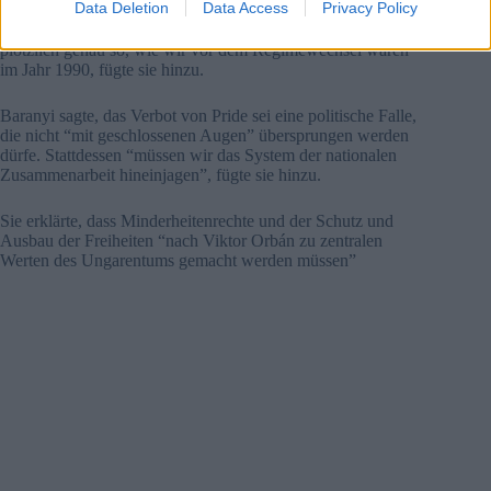
Data Deletion
Data Access
Privacy Policy
Regierung habe mehrere Grundwerte untergrabenDurch die
Einschränkung verschiedener Rechte “finden wir uns
plötzlich genau so, wie wir vor dem Regimewechsel waren”
im Jahr 1990, fügte sie hinzu.
Baranyi sagte, das Verbot von Pride sei eine politische Falle,
die nicht “mit geschlossenen Augen” übersprungen werden
dürfe. Stattdessen “müssen wir das System der nationalen
Zusammenarbeit hineinjagen”, fügte sie hinzu.
Sie erklärte, dass Minderheitenrechte und der Schutz und
Ausbau der Freiheiten “nach Viktor Orbán zu zentralen
Werten des Ungarentums gemacht werden müssen”