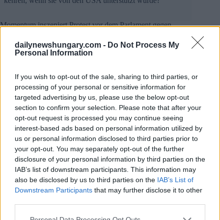
kehren, wenn sie von den USA unterstützt würde?
Momentum inszeniert Protest vor dem Parlament gegen
Verfassungsänderung
dailynewshungary.com -
Do Not Process My
Die Oppositionsbewegung Momentum veranstaltete am
Personal Information
Montagnachmittag vor dem Parlament eine
Demonstration gegen die 15. Verfassungsänderung.
If you wish to opt-out of the sale, sharing to third parties, or
processing of your personal or sensitive information for
Der Fraktionsvorsitzende von Momentum, Dávid Bed.,
forderte die Demonstranten auf, sich auf den Weg zum Büro
targeted advertising by us, please use the below opt-out
des Präsidenten der Republik zu machen und Tamás Sulyok
section to confirm your selection. Please note that after your
aufzufordern, seine Unterschrift unter den Änderungsantrag
opt-out request is processed you may continue seeing
zurückzuhalten.
interest-based ads based on personal information utilized by
us or personal information disclosed to third parties prior to
Er dankte den Demonstranten für das “Eintreten für Freiheit,
your opt-out. You may separately opt-out of the further
Grundrechte und Versammlungsfreiheit” Er fügte hinzu, dass
disclosure of your personal information by third parties on the
es nicht Zeit für eine Revolution sei, da die regierende Fidesz-
IAB’s list of downstream participants. This information may
Partei bei der Wahl im nächsten Jahr demokratisch aus dem
Parlament gefegt werde.
also be disclosed by us to third parties on the
IAB’s List of
Downstream Participants
that may further disclose it to other
Bed. sagte, man zeige Widerstand gegen die
third parties.
“unterdrückende” Regierung “Wir werden unseren
Please note that this website/app uses one or more Google
Widerstand fortsetzen, denn wo Tyrannei ist, gibt es auch
Personal Data Processing Opt Outs