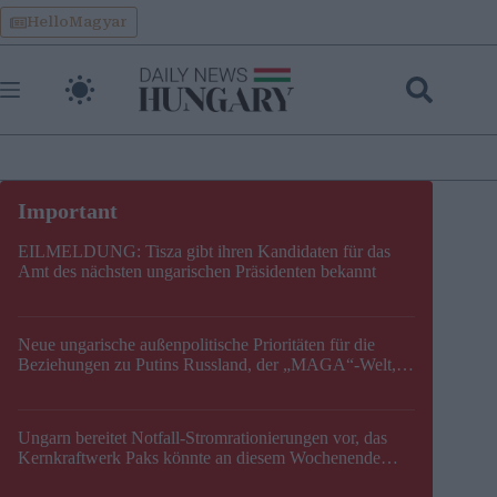
Skip
HelloMagyar
to
content
EILMELDUNG: Tisza gibt ihren Kandidaten für das
Amt des nächsten ungarischen Präsidenten bekannt
Neue ungarische außenpolitische Prioritäten für die
Beziehungen zu Putins Russland, der „MAGA“-Welt,
der EU, der V4, der NATO und dem Balkan festgelegt
Ungarn bereitet Notfall-Stromrationierungen vor, das
Kernkraftwerk Paks könnte an diesem Wochenende
stillgelegt werden