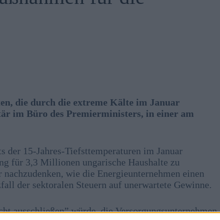
en, die durch die extreme Kälte im Januar
tär im Büro des Premierministers, in einer am
ts der 15-Jahres-Tiefsttemperaturen im Januar
ng für 3,3 Millionen ungarische Haushalte zu
ber nachzudenken, wie die Energieunternehmen einen
fall der sektoralen Steuern auf unerwartete Gewinne.
nicht ausschließen” würde, die Versorgungsunternehmen