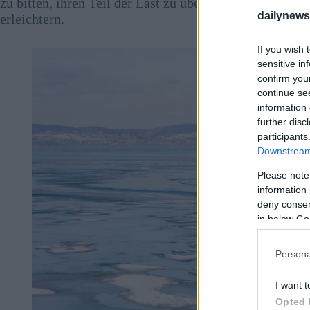
zu bitten, ihren Teil der Last zu übernehmen und dazu
dailynew
erleichtern.
If you wish 
sensitive in
confirm you
continue se
information 
further disc
participants
Downstream 
Please note
information 
deny consent
in below Go
Persona
I want t
Opted 