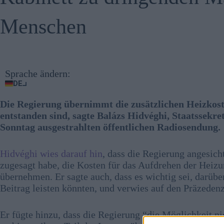
Menschen
Sprache ändern:
DE
Die Regierung übernimmt die zusätzlichen Heizkost
entstanden sind, sagte Balázs Hidvéghi, Staatssekre
Sonntag ausgestrahlten öffentlichen Radiosendung.
Hidvéghi wies darauf hin
, dass die Regierung angesich
zugesagt habe, die Kosten für das Aufdrehen der Heizu
übernehmen. Er sagte auch, dass es wichtig sei, darü
Beitrag leisten könnten, und verwies auf den Präzedenz
Er fügte hinzu, dass die Regierung “die Möglichkeit 