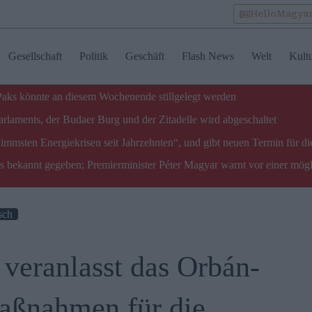
HelloMagya
Gesellschaft
Politik
Geschäft
Flash News
Welt
Kult
 Paks könnte an diesem Wochenende stillgelegt werden
laments, der Budaer Burg und der Zitadelle wird abgeschaltet
limmsten Energiekrisen seit Jahrzehnten“, und gibt neuen Termin für di
ks bekannt gegeben; Premierminister Péter Magyar warnt vor einer mög
sch
 veranlasst das Orbán-
aßnahmen für die