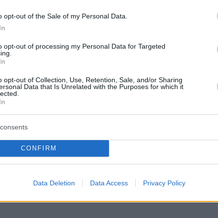
o opt-out of the Sale of my Personal Data.
In
to opt-out of processing my Personal Data for Targeted
ing.
In
o opt-out of Collection, Use, Retention, Sale, and/or Sharing
ersonal Data that Is Unrelated with the Purposes for which it
e letzte Woche. Foto: MTI
lected.
izkosten im Januar gelte für Haushalte, die mit Gas,
In
nnholz für Bedürftige, die mit Holzöfen heizen,
s kalte Wetter andauere.
consents
egion. Ein durchschnittlicher Haushalt zahlt 250.000
CONFIRM
 in Höhe von 650.000 Forint pro Jahr in der Slowakei,
d 1 Million in Tschechien, sagte er.
Data Deletion
Data Access
Privacy Policy
 staatlichen Unterstützung für die