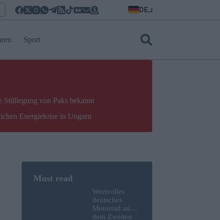
DE
r
uren
Sport
e Stilllegung von Paks bekannt
lichen Energiekrise in Ungarn
Wertvolles
deutsches
Motorrad aus
dem Zweiten