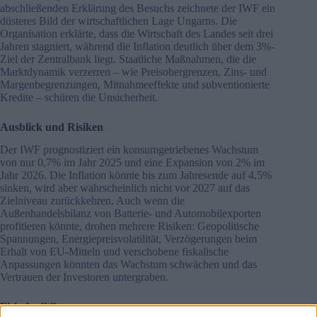
abschließenden Erklärung des Besuchs zeichnete der IWF ein
düsteres Bild der wirtschaftlichen Lage Ungarns. Die
Organisation erklärte, dass die Wirtschaft des Landes seit drei
Jahren stagniert, während die Inflation deutlich über dem 3%-
Ziel der Zentralbank liegt. Staatliche Maßnahmen, die die
Marktdynamik verzerren – wie Preisobergrenzen, Zins- und
Margenbegrenzungen, Mitnahmeeffekte und subventionierte
Kredite – schüren die Unsicherheit.
Ausblick und Risiken
Der IWF prognostiziert ein konsumgetriebenes Wachstum
von nur 0,7% im Jahr 2025 und eine Expansion von 2% im
Jahr 2026. Die Inflation könnte bis zum Jahresende auf 4,5%
sinken, wird aber wahrscheinlich nicht vor 2027 auf das
Zielniveau zurückkehren. Auch wenn die
Außenhandelsbilanz von Batterie- und Automobilexporten
profitieren könnte, drohen mehrere Risiken: Geopolitische
Spannungen, Energiepreisvolatilität, Verzögerungen beim
Erhalt von EU-Mitteln und verschobene fiskalische
Anpassungen könnten das Wachstum schwächen und das
Vertrauen der Investoren untergraben.
Fiskalpolitik