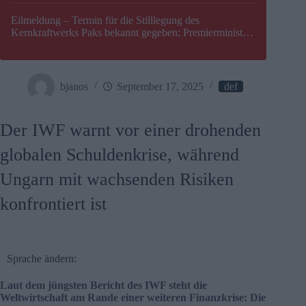
Eilmeldung – Termin für die Stilllegung des
Kernkraftwerks Paks bekannt gegeben; Premierminister
Péter Magyar warnt vor einer möglichen Energiekrise in
Ungarn
bjanos
September 17, 2025
def
Der IWF warnt vor einer drohenden
globalen Schuldenkrise, während
Ungarn mit wachsenden Risiken
konfrontiert ist
Sprache ändern:
Laut dem jüngsten Bericht des IWF steht die
Weltwirtschaft am Rande einer weiteren Finanzkrise: Die