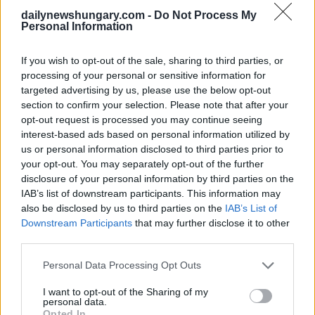
Nach Ansicht des IWF reichen die derzeitigen Maßnahmen
dailynewshungary.com -
Do Not Process My
nicht aus, um die Defizitziele der Regierung zu erreichen.
Personal Information
Während die Regierung das Defizit auf 4,1% des BIP im Jahr
2025 und auf 3,7% im Jahr 2026 senken will, prognostiziert
If you wish to opt-out of the sale, sharing to third parties, or
der IWF Defizite von 4,8% bzw. 4,6%. Die
processing of your personal or sensitive information for
Staatsverschuldung könnte bis 2030 auf 79% ansteigen,
verglichen mit 73,5% im Jahr 2024. Um die Nachhaltigkeit
targeted advertising by us, please use the below opt-out
zu gewährleisten, empfiehlt der IWF eine fiskalische
section to confirm your selection. Please note that after your
Anpassung um mindestens zwei Prozentpunkte in den
opt-out request is processed you may continue seeing
kommenden Jahren, zusammen mit effizienteren öffentlichen
interest-based ads based on personal information utilized by
Ausgaben und einem gerechteren, effizienteren Steuersystem.
us or personal information disclosed to third parties prior to
your opt-out. You may separately opt-out of the further
Geldpolitik und Inflation
disclosure of your personal information by third parties on the
Der IWF ist der Ansicht, dass die ungarische Nationalbank
IAB’s list of downstream participants. This information may
einen straffen geldpolitischen Kurs beibehalten muss, da die
also be disclosed by us to third parties on the
IAB’s List of
Inflation im Jahr 2025 wahrscheinlich über dem Zielbereich
Downstream Participants
that may further disclose it to other
liegen wird. Es gibt keinen Spielraum für Zinssenkungen,
third parties.
und in den kommenden Jahren wird nur eine allmähliche
Lockerung erwartet. Der Fonds drängt auf die unverzügliche
Please note that this website/app uses one or more Google
Personal Data Processing Opt Outs
Abschaffung von Preisobergrenzen und Marktinterventionen,
services and may gather and store information including but
da diese keine dauerhafte Disinflation bewirken.
not limited to your visit or usage behaviour. You may click to
I want to opt-out of the Sharing of my
personal data.
grant or deny consent to Google and its third-party tags to
Der Finanzsektor
Opted In