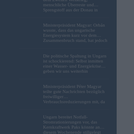
menschliche Überreste und
Sprengstoff aus der Donau in
Budapest geborgen – Fotos
Ministerpräsident Magyar: Orbán
wusste, dass das ungarische
Energiesystem kurz vor dem
Zusammenbruch stand, hat jedoch
nichts unternommen
Die politische Spaltung in Ungarn
ist schockierend: Selbst inmitten
einer Wasser- und Energiekrise
geben wir uns weiterhin
gegenseitig die Schuld
Ministerpräsident Péter Magyar
teilte gute Nachrichten bezüglich
freiwilliger
Verbrauchsreduzierungen mit, da
erneut Hitzerekorde gebrochen
wurden
Ungarn bereitet Notfall-
Stromrationierungen vor, das
Kernkraftwerk Paks könnte an
diesem Wochenende stillgelegt