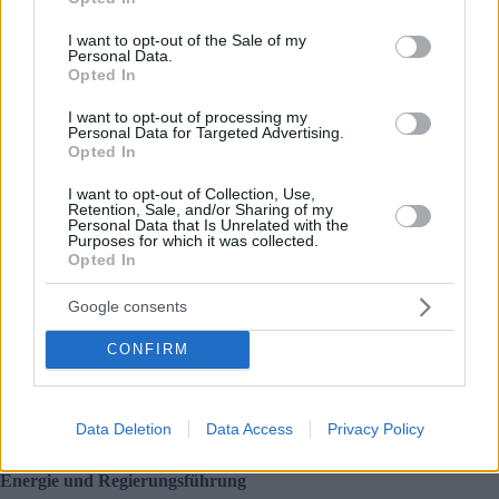
use your data for below specified purposes in below Google
Obwohl der ungarische Bankensektor grundsätzlich stabil
consent section.
I want to opt-out of the Sale of my
und gut kapitalisiert ist, weist der IWF auf mehrere Risiken
Personal Data.
hin: einen wachsenden Anteil an Fremdwährungskrediten,
Opted In
Schwächen auf dem gewerblichen Immobilienmarkt und
steigende Immobilienpreise. Die Organisation begrüßte die
I want to opt-out of processing my
Stärkung der Risikopuffer der Banken, kritisierte aber die
Personal Data for Targeted Advertising.
Lockerung der Obergrenzen für die Kreditvergabe, die eine
Opted In
übermäßige Kreditaufnahme fördern und die Stabilität
gefährden könnte.
I want to opt-out of Collection, Use,
Retention, Sale, and/or Sharing of my
Personal Data that Is Unrelated with the
Strukturelle Reformen
Purposes for which it was collected.
Opted In
Um die Produktivität anzukurbeln, fordert der IWF
umfassende Reformen – insbesondere die Verbesserung des
Google consents
Unternehmensumfelds, den Abbau von Bürokratie, die
Vereinfachung von Insolvenzverfahren und die Unterstützung
CONFIRM
von Innovationen und jungen Unternehmen. Die
industriepolitischen Programme der Regierung haben bisher
nur begrenzte greifbare Ergebnisse gebracht, und es sollte
mehr Gewicht auf horizontale, marktfreundliche Reformen
Data Deletion
Data Access
Privacy Policy
gelegt werden.
Energie und Regierungsführung