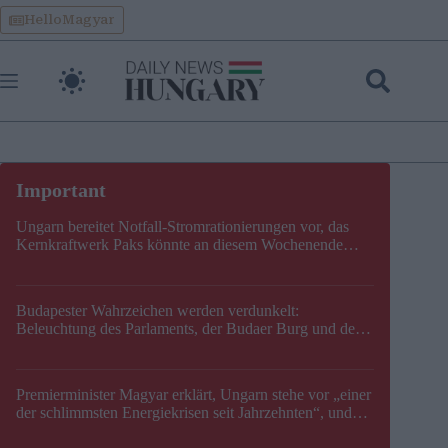
Skip
HelloMagyar
to
content
Ungarn bereitet Notfall-Stromrationierungen vor, das
Kernkraftwerk Paks könnte an diesem Wochenende
stillgelegt werden
Budapester Wahrzeichen werden verdunkelt:
Beleuchtung des Parlaments, der Budaer Burg und der
Zitadelle wird abgeschaltet
Premierminister Magyar erklärt, Ungarn stehe vor „einer
der schlimmsten Energiekrisen seit Jahrzehnten“, und
gibt neuen Termin für die Stilllegung von Paks bekannt