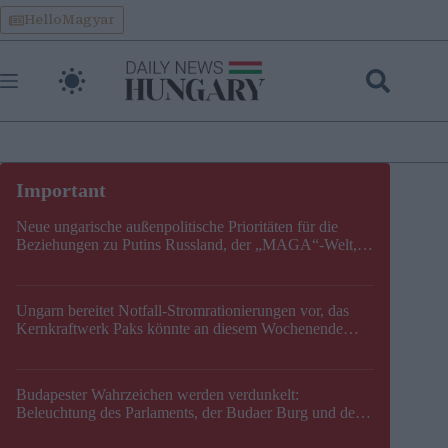
Skip
HelloMagyar
to
content
Neue ungarische außenpolitische Prioritäten für die
Beziehungen zu Putins Russland, der „MAGA“-Welt,
der EU, der V4, der NATO und dem Balkan festgelegt
Ungarn bereitet Notfall-Stromrationierungen vor, das
Kernkraftwerk Paks könnte an diesem Wochenende
stillgelegt werden
Budapester Wahrzeichen werden verdunkelt:
Beleuchtung des Parlaments, der Budaer Burg und der
Zitadelle wird abgeschaltet