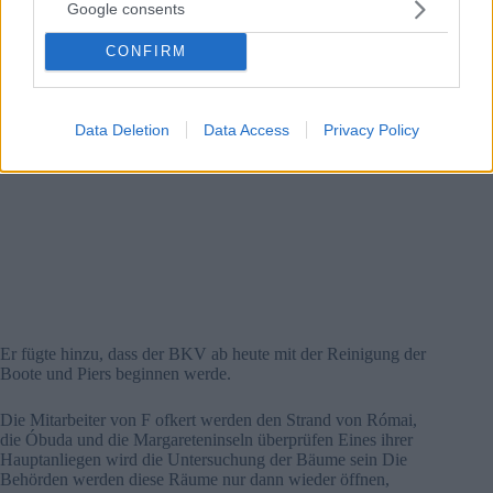
Google consents
CONFIRM
Data Deletion
Data Access
Privacy Policy
Er fügte hinzu, dass der BKV ab heute mit der Reinigung der
Boote und Piers beginnen werde.
Die Mitarbeiter von F ofkert werden den Strand von Római,
die Óbuda und die Margareteninseln überprüfen Eines ihrer
Hauptanliegen wird die Untersuchung der Bäume sein Die
Behörden werden diese Räume nur dann wieder öffnen,