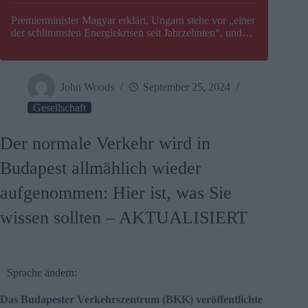
Premierminister Magyar erklärt, Ungarn stehe vor „einer
der schlimmsten Energiekrisen seit Jahrzehnten“, und
gibt neuen Termin für die Stilllegung von Paks bekannt
John Woods
September 25, 2024
Gesellschaft
Der normale Verkehr wird in
Budapest allmählich wieder
aufgenommen: Hier ist, was Sie
wissen sollten – AKTUALISIERT
Sprache ändern:
Das Budapester Verkehrszentrum (BKK) veröffentlichte