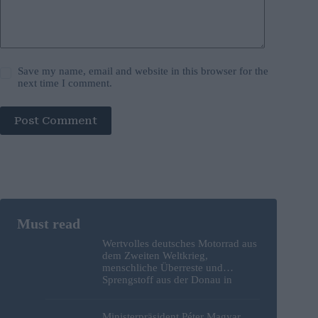
Save my name, email and website in this browser for the
next time I comment.
Post Comment
Wertvolles deutsches Motorrad aus
dem Zweiten Weltkrieg,
menschliche Überreste und
Sprengstoff aus der Donau in
Budapest geborgen – Fotos
Ministerpräsident Péter Magyar