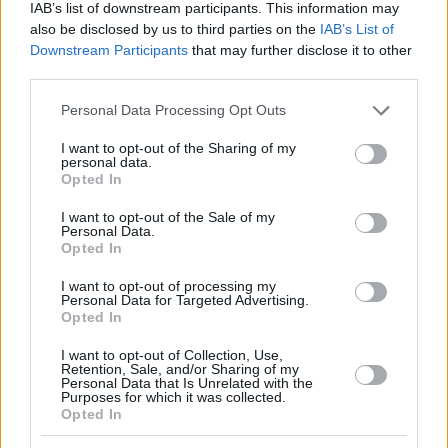
UPDATE: Bürgermeister Karácsony: 150 Menschen arbeiten
IAB’s list of downstream participants. This information may
an der Reinigung Budapests
also be disclosed by us to third parties on the
IAB’s List of
Downstream Participants
that may further disclose it to other
Laut einer aktuellen
Facebook-Post von Budapests
third parties.
Bürgermeister Gergely Karácsony
150 Menschen reinigen
Budapest mit 33 Maschinen, sie haben erst gestern 20 Tonnen
Please note that this website/app uses one or more Google
Treibholz und Schlamm von den Straßen geräumt, er schrieb,
Personal Data Processing Opt Outs
services and may gather and store information including but
sie würden das gesammelte Holz zur Energiegewinnung
nutzen Der getrocknete Sand der mehr als 520 Tausend
not limited to your visit or usage behaviour. You may click to
I want to opt-out of the Sharing of my
personal data.
Sandsäcke wird im Bau verwendet.
grant or deny consent to Google and its third-party tags to
Opted In
use your data for below specified purposes in below Google
Ein riesiges Treibholz:
consent section.
I want to opt-out of the Sale of my
Personal Data.
Opted In
I want to opt-out of processing my
Personal Data for Targeted Advertising.
Opted In
I want to opt-out of Collection, Use,
Retention, Sale, and/or Sharing of my
Personal Data that Is Unrelated with the
Purposes for which it was collected.
Opted In