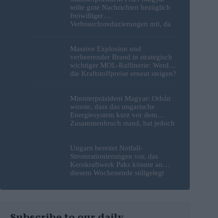
teilte gute Nachrichten bezüglich
freiwilliger
Verbrauchsreduzierungen mit, da
erneut Hitzerekorde gebrochen
wurden
Massive Explosion und
verheerender Brand in strategisch
wichtiger MOL-Raffinerie: Werden
die Kraftstoffpreise erneut steigen?
– Video
Ministerpräsident Magyar: Orbán
wusste, dass das ungarische
Energiesystem kurz vor dem
Zusammenbruch stand, hat jedoch
nichts unternommen
Ungarn bereitet Notfall-
Stromrationierungen vor, das
Kernkraftwerk Paks könnte an
diesem Wochenende stillgelegt
werden
Subscribe to our daily