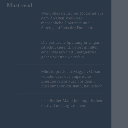
Wertvolles deutsches Motorrad aus
dem Zweiten Weltkrieg,
menschliche Überreste und
Sprengstoff aus der Donau in
Budapest geborgen – Fotos
Die politische Spaltung in Ungarn
ist schockierend: Selbst inmitten
einer Wasser- und Energiekrise
geben wir uns weiterhin
gegenseitig die Schuld
Ministerpräsident Magyar: Orbán
wusste, dass das ungarische
Energiesystem kurz vor dem
Zusammenbruch stand, hat jedoch
nichts unternommen
Israelischer Mann bei ungarischem
Festival niedergestochen