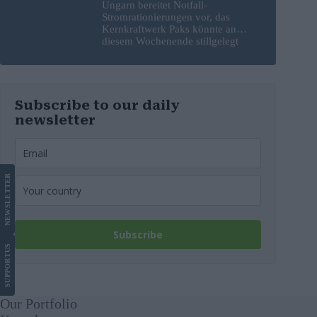
Ungarn bereitet Notfall-
Stromrationierungen vor, das
Kernkraftwerk Paks könnte an
diesem Wochenende stillgelegt
werden
Subscribe to our daily
newsletter
LETTER
NEWS
Subscribe
US
SUPPORT
Our Portfolio