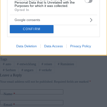
Personal Data that Is Unrelated with the
Purposes for which it was collected.
Opted In
Google consents
CONFIRM
Das Projekt stehe im Einklang mit den Zielen der Regierung,
“öffentliche Dienstleistungen in Kleinstädten ähnlich denen in
größeren Städten” bereitzustellen, sagte der Minister.
Data Deletion
Data Access
Privacy Policy
Tags
#
auto
#
entwicklung
#
reisen
#
Rumänien
#
Serbien
#
ungarn
#
verkehr
Leave a Reply
Your email address will not be published.
Required fields are marked
*
Name
*
Email
*