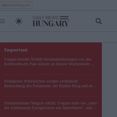
Skip
HelloMagyar
to
content
Ungarn bereitet Notfall-Stromrationierungen vor, das
Kernkraftwerk Paks könnte an diesem Wochenende
stillgelegt werden
Budapester Wahrzeichen werden verdunkelt:
Beleuchtung des Parlaments, der Budaer Burg und der
Zitadelle wird abgeschaltet
Premierminister Magyar erklärt, Ungarn stehe vor „einer
der schlimmsten Energiekrisen seit Jahrzehnten“, und
gibt neuen Termin für die Stilllegung von Paks bekannt