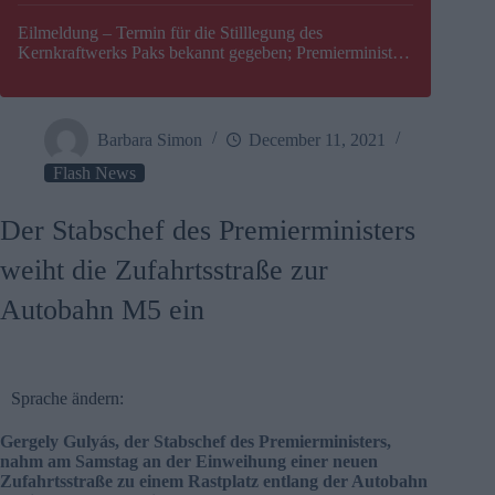
Eilmeldung – Termin für die Stilllegung des
Kernkraftwerks Paks bekannt gegeben; Premierminister
Péter Magyar warnt vor einer möglichen Energiekrise in
Ungarn
Barbara Simon
December 11, 2021
Flash News
Der Stabschef des Premierministers
weiht die Zufahrtsstraße zur
Autobahn M5 ein
Sprache ändern:
Gergely Gulyás, der Stabschef des Premierministers,
nahm am Samstag an der Einweihung einer neuen
Zufahrtsstraße zu einem Rastplatz entlang der Autobahn