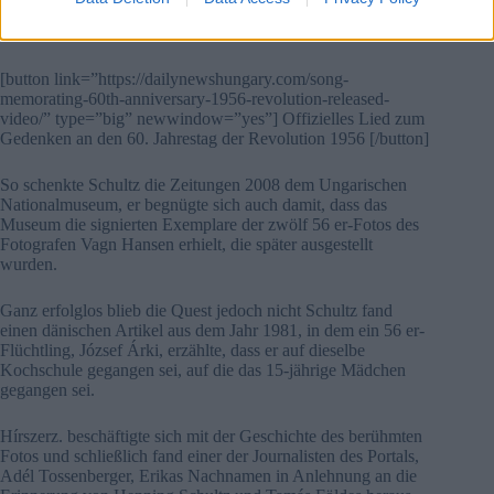
Erika erkennen konnte Schließlich tat Magyar Nemzet das,
brachte aber keinen Durchbruch.
[button link=”https://dailynewshungary.com/song-
memorating-60th-anniversary-1956-revolution-released-
video/” type=”big” newwindow=”yes”] Offizielles Lied zum
Gedenken an den 60. Jahrestag der Revolution 1956 [/button]
So schenkte Schultz die Zeitungen 2008 dem Ungarischen
Nationalmuseum, er begnügte sich auch damit, dass das
Museum die signierten Exemplare der zwölf 56 er-Fotos des
Fotografen Vagn Hansen erhielt, die später ausgestellt
wurden.
Ganz erfolglos blieb die Quest jedoch nicht Schultz fand
einen dänischen Artikel aus dem Jahr 1981, in dem ein 56 er-
Flüchtling, József Árki, erzählte, dass er auf dieselbe
Kochschule gegangen sei, auf die das 15-jährige Mädchen
gegangen sei.
Hírszerz. beschäftigte sich mit der Geschichte des berühmten
Fotos und schließlich fand einer der Journalisten des Portals,
Adél Tossenberger, Erikas Nachnamen in Anlehnung an die