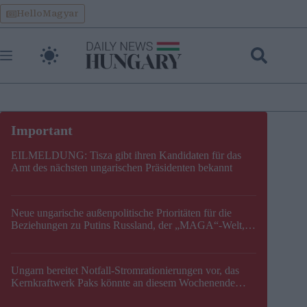
Skip
HelloMagyar
to
content
EILMELDUNG: Tisza gibt ihren Kandidaten für das
Amt des nächsten ungarischen Präsidenten bekannt
Neue ungarische außenpolitische Prioritäten für die
Beziehungen zu Putins Russland, der „MAGA“-Welt,
der EU, der V4, der NATO und dem Balkan festgelegt
Ungarn bereitet Notfall-Stromrationierungen vor, das
Kernkraftwerk Paks könnte an diesem Wochenende
stillgelegt werden