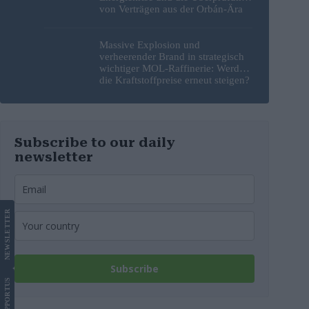
von Verträgen aus der Orbán-Ära
Massive Explosion und
verheerender Brand in strategisch
wichtiger MOL-Raffinerie: Werden
die Kraftstoffpreise erneut steigen?
– Video
Subscribe to our daily
newsletter
LETTER
NEWS
Subscribe
US
SUPPORT