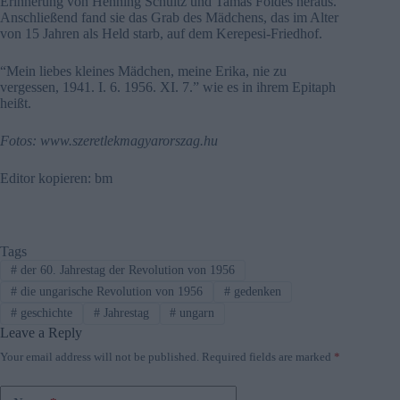
Erinnerung von Henning Schultz und Tamás Földes heraus.
Anschließend fand sie das Grab des Mädchens, das im Alter
von 15 Jahren als Held starb, auf dem Kerepesi-Friedhof.
“Mein liebes kleines Mädchen, meine Erika, nie zu
vergessen, 1941. I. 6. 1956. XI. 7.” wie es in ihrem Epitaph
heißt.
Fotos: www.szeretlekmagyarorszag.hu
Editor kopieren: bm
Tags
#
der 60. Jahrestag der Revolution von 1956
#
die ungarische Revolution von 1956
#
gedenken
#
geschichte
#
Jahrestag
#
ungarn
Leave a Reply
Your email address will not be published.
Required fields are marked
*