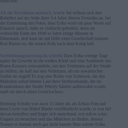
Mädchen.
Als die Revolution ausbrach, wurde
Sie schloss sich den
Rebellen auf der Seite ihrer 3-4 Jahre älteren Freundin an, bei
der Entstehung des Fotos, dass Erika wohl ein paar Worte auf
Dänisch sprach, hätte es vielleicht geholfen, denn sie
verbrachte Ende der 1940 er Jahre einige Monate in
Dänemark, dort kam sie mit Hilfe einer Gesellschaft namens
Red Barnet an, die armen Kids nach dem Krieg half.
Szeretlekmagyarorszag.hu schreibt
Dass Erika wenige Tage
später ihr Gewehr in ein weißes Kleid und eine Armbinde des
Roten Kreuzes umwandelte, um den Verletzten auf der Straße
zu helfen, sie half nur den Verletzten, als ein sowjetischer
Soldat sie angriff Er zog eine Reihe von Schüssen, die das
Mädchen sofort töteten Laut ihrer Sterbeurkunde, die im
Krankenhaus der Straße Péterfy Sándor aufbewahrt wurde,
starb sie durch einen Genickschuss.
Henning Schultz war auch 15 Jahre alt, als Erikas Foto auf
dem Cover von Billed Bladet veröffentlicht wurde, er war tief
davon betroffen und fragte sich manchmal, wie toll es wäre,
Ungarn zu besuchen und das Mädchen zu finden, dessen
Namen er damals noch gar nicht kannte Man nannte Erika