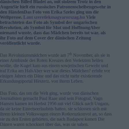
dänischen Billed Bladet an, mit stolzem Trotz in den
AugenSie hielt ein russisches Patronenscheibengewehr in
den HändenDas Foto von Erika Szeles ging um die
Weltpresse.
Laut szeretlekmagyarorszag.hu
Viele
betrachteten das Foto als Symbol der ungarischen
Revolution, als Symbol für Mut und HoffnungAber
niemand wusste, dass das Mädchen bereits tot war, als
ihr Foto auf dem Cover der dänischen Zeitung
veröffentlicht wurde.
th
Das Revolutionsmädchen wurde am 7
November, als sie in
einer Armbinde des Roten Kreuzes den Verletzten helfen
wollte, die Kugel kam aus einem sowjetischen Gewehr und
traf Erika am HalsAber wer war dieses Mädchen? erfuhr vor
einigen Jahren ein Däne und das nicht mehr existierende
Erkundungsportal Hírszerz. von ihrem Leben.
Das Foto, das um die Welt ging, wurde von dänischen
Journalisten gemacht Paul Raae und sein Fotograf, Vagn
Hansen kamen im Herbst 1956 mit viel Glück nach Ungarn,
da sie keine Einreiseerlaubnis hatten, sie schlossen sich mit
ihrem kleinen Volkswagen einem Rotkreuzkonvoi an, so dass
sie zu den Ersten gehörten, die nach Budapest kamen Die
Dänen waren schockiert über das, was sie sahen.