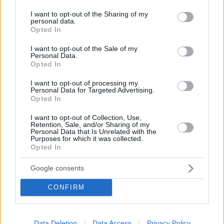
services and may gather and store information including but
not limited to your visit or usage behaviour. You may click to
I want to opt-out of the Sharing of my
personal data.
grant or deny consent to Google and its third-party tags to
Opted In
use your data for below specified purposes in below Google
consent section.
I want to opt-out of the Sale of my
Personal Data.
Opted In
50 Jahre vergingen und der pensionierte Geograph begann
I want to opt-out of processing my
eine Suche nach dem Mädchen. Er plante, das heldenhafte
Personal Data for Targeted Advertising.
Mädchen zu finden und ihr drei Exemplare des dänischen
Opted In
Billed Bladet zu geben, das er 1956 beiseite legte.
I want to opt-out of Collection, Use,
Retention, Sale, and/or Sharing of my
Er begann zunächst, in Internetforen nach Informationen zu
Personal Data that Is Unrelated with the
suchen, fand aber kaum etwas. Also reiste er nach Ungarn
Purposes for which it was collected.
und schaute in der historischen Gemäldegalerie des
Opted In
Ungarischen Nationalmuseums nach, um um Hilfe zu bitten.
Er sprach begeistert über das Mädchen, das er und seine
Google consents
Freunde einst so sehr bewunderten.
CONFIRM
“Wir alle haben sie lieb gewonnen und fanden, dass sie sehr
stark, mutig und hübsch ist”, sagte SchultzAber seine Reise
war nicht erfolgreich, er kontaktierte mehrere ungarische
Zeitschriften, um das Foto zu veröffentlichen, damit jemand
Data Deletion
Data Access
Privacy Policy