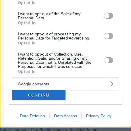
Opted In
Aktivitäten und Menschenrechtsverletzungen zu
use your data for below specified purposes in below Google
verschleiern”
consent section.
I want to opt-out of the Sale of my
Er fügte hinzu.
Personal Data.
Opted In
“Die meisten von ihnen kennen den Unterschied zwischen
Kommunismus und Marxismus nichtIch kenne die Situation
I want to opt-out of processing my
Personal Data for Targeted Advertising.
in Kerala nicht”, sagte er.
Opted In
Béla sagte, Autokratie und Kommunismus kämen aus
I want to opt-out of Collection, Use,
derselben Feder und stellte die Frage, ob er jemals auf ein
Retention, Sale, and/or Sharing of my
Land gestoßen sei, das sich durch Kommunismus und
Personal Data that Is Unrelated with the
Sozialismus hätte entwickeln können.
Purposes for which it was collected.
Opted In
“Ich habe niemanden gesehen Man könnte wohl sagen China
Aber China ist ein kapitalistisches Land”, sagte er.
Google consents
CONFIRM
Er fügte außerdem hinzu, dass es eine lange Liste von
Ländern gebe, die aufgrund des Kommunismus demütigende
Stürze erlitten hätten Länder wie Polen, Ungarn,
Ostdeutschland und Russland stehen auf dieser Liste.
Data Deletion
Data Access
Privacy Policy
Später sagte Béla, dass die Regierung von Kerala ihm den
Puraskaram nicht für Politik, sondern für seine Filme