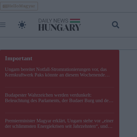
Skip
HelloMagyar
to
content
Ungarn bereitet Notfall-Stromrationierungen vor, das
Kernkraftwerk Paks könnte an diesem Wochenende
stillgelegt werden
Budapester Wahrzeichen werden verdunkelt:
Beleuchtung des Parlaments, der Budaer Burg und der
Zitadelle wird abgeschaltet
Premierminister Magyar erklärt, Ungarn stehe vor „einer
der schlimmsten Energiekrisen seit Jahrzehnten“, und
gibt neuen Termin für die Stilllegung von Paks bekannt