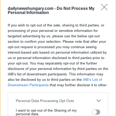
dailynewshungary.com -
Do Not Process My
Personal Information
If you wish to opt-out of the sale, sharing to third parties, or
processing of your personal or sensitive information for
targeted advertising by us, please use the below opt-out
In einem Interview mit einer Tageszeitung aus Malayalam
section to confirm your selection. Please note that after your
äußerte er seine Ansichten zum Kommunismus
Indien heute
opt-out request is processed you may continue seeing
NE
Sagt.
interest-based ads based on personal information utilized by
us or personal information disclosed to third parties prior to
“Mein Land hat sich einst dem Kommunismus angeschlossen
your opt-out. You may separately opt-out of the further
Dasselbe Land hat mich später gelehrt, den Kommunismus zu
disclosure of your personal information by third parties on the
hassen,”
IAB’s list of downstream participants. This information may
Die Tageszeitung zitierte ihn mit den Worten.
also be disclosed by us to third parties on the
IAB’s List of
Downstream Participants
that may further disclose it to other
Tarr gab auch bekannt, dass er bis zu seinem 16. Lebensjahr
third parties.
ein überzeugter Kommunist war, erkannte jedoch später, dass
die Führer, die er einst verehrte, falsche Kommunisten waren,
Please note that this website/app uses one or more Google
und beschloss, zurückzutreten.
Personal Data Processing Opt Outs
services and may gather and store information including but
not limited to your visit or usage behaviour. You may click to
I want to opt-out of the Sharing of my
“Bis jetzt habe ich keine guten Kommunisten gesehen Die
personal data.
Führer nutzen den Kommunismus, um ihre kriminellen
grant or deny consent to Google and its third-party tags to