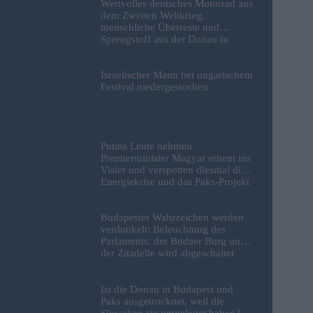
Wertvolles deutsches Motorrad aus
dem Zweiten Weltkrieg,
menschliche Überreste und
Sprengstoff aus der Donau in
Budapest geborgen – Fotos
Israelischer Mann bei ungarischem
Festival niedergestochen
Putins Leute nehmen
Premierminister Magyar erneut ins
Visier und verspotten diesmal die
Energiekrise und das Paks-Projekt
Budapester Wahrzeichen werden
verdunkelt: Beleuchtung des
Parlaments, der Budaer Burg und
der Zitadelle wird abgeschaltet
Ist die Donau in Budapest und
Paks ausgetrocknet, weil die
Slowaken sie umgeleitet haben?