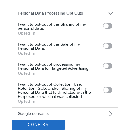
third parties.
Immunitätsbescheinigungen erforderlich sind.
Please note that this website/app uses one or more Google
Personal Data Processing Opt Outs
Folgende Maßnahmen scheinen zum Zeitpunkt des
services and may gather and store information including but
Erreichens dieses Meilensteins noch in Kraft zu sein:
not limited to your visit or usage behaviour. You may click to
I want to opt-out of the Sharing of my
personal data.
grant or deny consent to Google and its third-party tags to
Die Ausgangssperre dauert von 10 Uhr bis 5 Uhr
Opted In
morgens;
use your data for below specified purposes in below Google
Geschäfte können bis 9:30 Uhr geöffnet sein;
consent section.
I want to opt-out of the Sale of my
Geschäfte können geöffnet sein, mit einer
Personal Data.
Kunden-/Quadratmetergrenze: 1 Kunde/10
Opted In
Quadratmeter/Laden kann an jedem Ort gleichzeitig
sein;
I want to opt-out of processing my
Dienstleistungen können geöffnet sein;
Personal Data for Targeted Advertising.
Das Tragen von Masken ist auf der Straße, in
Opted In
öffentlichen Verkehrsmitteln und im Innenbereich
obligatorisch
I want to opt-out of Collection, Use,
Retention, Sale, and/or Sharing of my
Personal Data that Is Unrelated with the
Purposes for which it was collected.
Tags
Opted In
#
bäder
#
Coronavirus in Ungarn
#
Coronavirus-Impfstoff in Ungarn
#
gastronomie
Google consents
#
Gesundheit
#
Gesundheitssystem
#
Theater
CONFIRM
#
tourismus
#
ungarische regierung