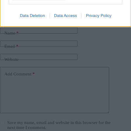
#
ungarisches Gesundheitssystem
#
ungarn
Leave a Reply
Data Deletion
Data Access
Privacy Policy
Your email address will not be published.
Required fields are marked
*
Name
*
Email
*
Website
Add Comment
*
Save my name, email and website in this browser for the
next time I comment.