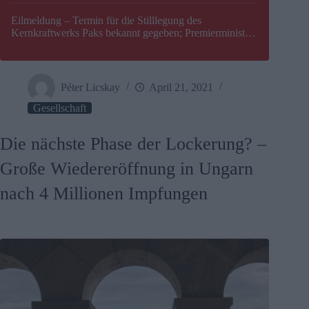
Eilmeldung – Termin für die Stilllegung des
Kernkraftwerks Paks bekannt gegeben; Premierminister
Péter Magyar warnt vor einer möglichen Energiekrise in
Ungarn
Péter Licskay
April 21, 2021
Gesellschaft
Die nächste Phase der Lockerung? –
Große Wiedereröffnung in Ungarn
nach 4 Millionen Impfungen