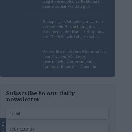
längst verschollenes Relikt aus
dem Zweiten Weltkrieg in
Budapest frei
Budapester Wahrzeichen werden
verdunkelt: Beleuchtung des
Parlaments, der Budaer Burg und
der Zitadelle wird abgeschaltet
Wertvolles deutsches Motorrad aus
dem Zweiten Weltkrieg,
menschliche Überreste und
Sprengstoff aus der Donau in
Budapest geborgen – Fotos
Subscribe to our daily
newsletter
LETTER