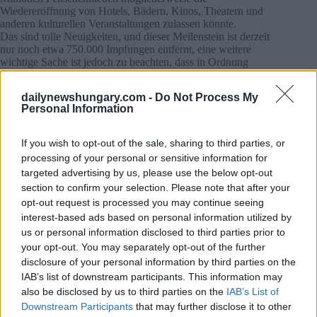
Wiedereröffnung von Hotels, Bädern, Kinos, Theatern und
anderen kulturellen Veranstaltungen zulassen könnte.
Das sind tolle Neuigkeiten, und dieser Meilenstein ist derzeit
nur noch etwa 750.000 Impfungen entfernt, eine weitere
wichtige Sache ist jedoch zu beachten, dass in Ordnung
Um solche Einrichtungen besuchen zu können, muss jeder
dailynewshungary.com -
Do Not Process My
über 18 Jahre über eine Immunitätsbescheinigung verfügen.
Personal Information
Mehr zum Zertifikat lesen Sie
HIER
. Laut
koronavirus.gov.hu haben sich derzeit nur 4,3 Millionen
Menschen zur Impfung registriert, es scheint also, dass dies
If you wish to opt-out of the sale, sharing to third parties, or
eine der Strategien der Regierung ist, die Menschen zur
processing of your personal or sensitive information for
Registrierung für die Impfung zu motivieren, abgesehen
targeted advertising by us, please use the below opt-out
davon, dass sie offensichtlich zur Eindämmung der Pandemie
section to confirm your selection. Please note that after your
beitragen.
opt-out request is processed you may continue seeing
interest-based ads based on personal information utilized by
Außerdem könnten bei 4 Millionen Impfpannen die
us or personal information disclosed to third parties prior to
Gastronomieeinheiten wiedereröffnet werden, und zwar nicht
your opt-out. You may separately opt-out of the further
nur Terrassen, sondern auch Inneneinheiten, sondern nur
unter Einhaltung der anderen aktuellen Beschränkungen.
disclosure of your personal information by third parties on the
Das Catering
Das Personal muss jederzeit eine Maske
IAB’s list of downstream participants. This information may
tragen und Gäste müssen diese tragen, wenn sie nicht
also be disclosed by us to third parties on the
IAB’s List of
essen oder trinken
Sagt
Magyar Hírlap
. Es scheint, dass der
Downstream Participants
that may further disclose it to other
Besuch von Catering-Einheiten kostenlos ist und keine