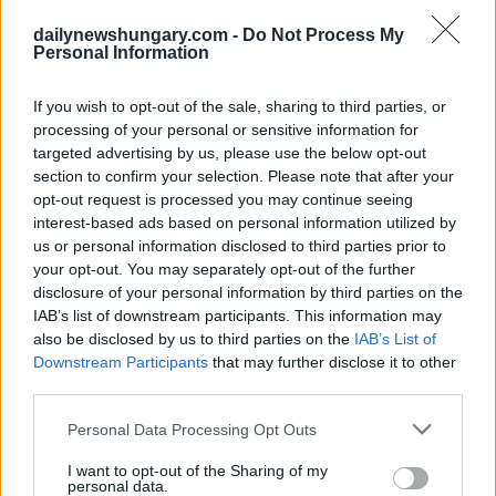
Der Zeitpunkt dieser Entwicklungen könnte im
dailynewshungary.com -
Do Not Process My
bevorstehenden Gipfeltreffen zwischen dem ungarischen
Personal Information
Ministerpräsidenten Wiktor Orbán und dem ukrainischen
Präsidenten Selenskyj eine herausragende Rolle spielen Ihre
Außenminister beteiligten sich an Gesprächen während eines
If you wish to opt-out of the sale, sharing to third parties, or
kürzlichen Treffens in der ukrainischen Region
processing of your personal or sensitive information for
Transkarpatien und legten damit wahrscheinlich den
targeted advertising by us, please use the below opt-out
Grundstein für Gespräche auf hoher Ebene. Nach diesen
section to confirm your selection. Please note that after your
diplomatischen Bemühungen, Außenminister
Peter Szijjártó
opt-out request is processed you may continue seeing
bestätigte
Dass “fördernde Fortschritte bei der
interest-based ads based on personal information utilized by
Wiederherstellung einer Atmosphäre des Vertrauens zwischen
Ungarn und der Ukraine erzielt wurden, obwohl der Weg vor
us or personal information disclosed to third parties prior to
uns lang ist und noch viel Arbeit geleistet werden muss”.
your opt-out. You may separately opt-out of the further
disclosure of your personal information by third parties on the
Die OTP Bank stand seit Monaten auf der von der
IAB’s list of downstream participants. This information may
ukrainischen Regierung zusammengestellten Liste der
also be disclosed by us to third parties on the
IAB’s List of
Kriegssponsoren. Schließlich Kiew
Entfernt
Das ungarische
Downstream Participants
that may further disclose it to other
Finanzinstitut im vergangenen Oktober nach diplomatischen
third parties.
Auseinandersetzungen zwischen der ungarischen und der
ukrainischen Regierung.
Please note that this website/app uses one or more Google
Personal Data Processing Opt Outs
services and may gather and store information including but
Lesen Sie auch:
not limited to your visit or usage behaviour. You may click to
I want to opt-out of the Sharing of my
personal data.
grant or deny consent to Google and its third-party tags to