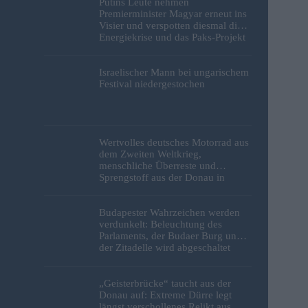
Putins Leute nehmen
Premierminister Magyar erneut ins
Visier und verspotten diesmal die
Energiekrise und das Paks-Projekt
Israelischer Mann bei ungarischem
Festival niedergestochen
Wertvolles deutsches Motorrad aus
dem Zweiten Weltkrieg,
menschliche Überreste und
Sprengstoff aus der Donau in
Budapest geborgen – Fotos
Budapester Wahrzeichen werden
verdunkelt: Beleuchtung des
Parlaments, der Budaer Burg und
der Zitadelle wird abgeschaltet
„Geisterbrücke“ taucht aus der
Donau auf: Extreme Dürre legt
längst verschollenes Relikt aus