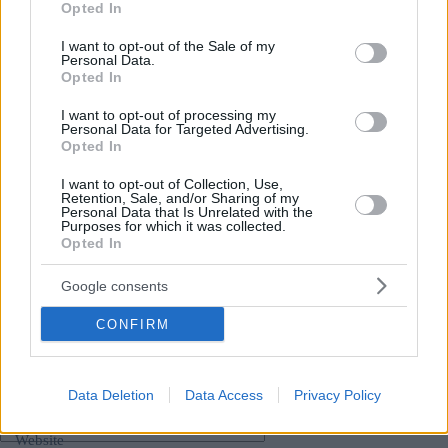
Orbán: Die Ukraine muss eine Pufferzone zwischen
Opted In
use your data for below specified purposes in below Google
Russland und der NATO sein – Lesen Sie mehr
HIER
consent section.
Putin über die erneute Annexion der Ukraine in
I want to opt-out of the Sale of my
Personal Data.
Transkarpatien in Ungarn im Tucker-Carlson-Interview
Opted In
– Details in
DIES
Artikel
I want to opt-out of processing my
Personal Data for Targeted Advertising.
Opted In
I want to opt-out of Collection, Use,
Retention, Sale, and/or Sharing of my
Tags
Personal Data that Is Unrelated with the
#
Investitionen
#
Otp-Bank
#
ungarische Wirtschaft
Purposes for which it was collected.
Opted In
#
ungarn
Leave a Reply
Google consents
Your email address will not be published.
Required fields are marked
*
CONFIRM
Name
*
Data Deletion
Data Access
Privacy Policy
Email
*
Website