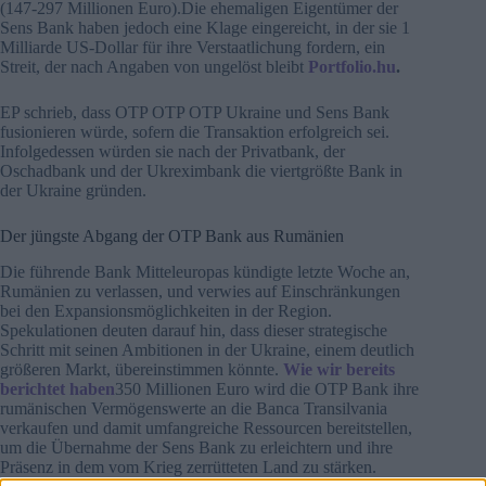
(147-297 Millionen Euro).Die ehemaligen Eigentümer der
Sens Bank haben jedoch eine Klage eingereicht, in der sie 1
Milliarde US-Dollar für ihre Verstaatlichung fordern, ein
Streit, der nach Angaben von ungelöst bleibt
Portfolio.hu
.
EP schrieb, dass OTP OTP OTP Ukraine und Sens Bank
fusionieren würde, sofern die Transaktion erfolgreich sei.
Infolgedessen würden sie nach der Privatbank, der
Oschadbank und der Ukreximbank die viertgrößte Bank in
der Ukraine gründen.
Der jüngste Abgang der OTP Bank aus Rumänien
Die führende Bank Mitteleuropas kündigte letzte Woche an,
Rumänien zu verlassen, und verwies auf Einschränkungen
bei den Expansionsmöglichkeiten in der Region.
Spekulationen deuten darauf hin, dass dieser strategische
Schritt mit seinen Ambitionen in der Ukraine, einem deutlich
größeren Markt, übereinstimmen könnte.
Wie wir bereits
berichtet haben
350 Millionen Euro wird die OTP Bank ihre
rumänischen Vermögenswerte an die Banca Transilvania
verkaufen und damit umfangreiche Ressourcen bereitstellen,
um die Übernahme der Sens Bank zu erleichtern und ihre
Präsenz in dem vom Krieg zerrütteten Land zu stärken.