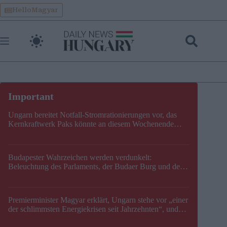
Skip
HelloMagyar
to
content
Ungarn bereitet Notfall-Stromrationierungen vor, das
Kernkraftwerk Paks könnte an diesem Wochenende
stillgelegt werden
Budapester Wahrzeichen werden verdunkelt:
Beleuchtung des Parlaments, der Budaer Burg und der
Zitadelle wird abgeschaltet
Premierminister Magyar erklärt, Ungarn stehe vor „einer
der schlimmsten Energiekrisen seit Jahrzehnten“, und
gibt neuen Termin für die Stilllegung von Paks bekannt