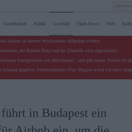
Hell
Gesellschaft
Politik
Geschäft
Flash News
Welt
Kult
 Paks könnte an diesem Wochenende stillgelegt werden
laments, der Budaer Burg und der Zitadelle wird abgeschaltet
limmsten Energiekrisen seit Jahrzehnten“, und gibt neuen Termin für di
ks bekannt gegeben; Premierminister Péter Magyar warnt vor einer mög
führt in Budapest ein
ür Airbnb ein, um die