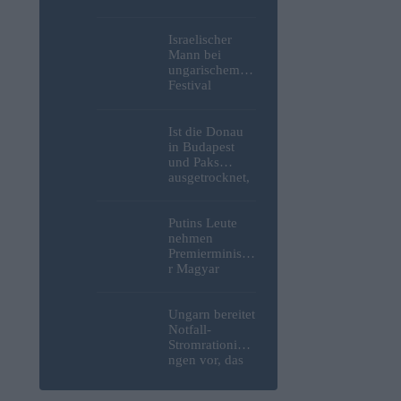
Weltkrieg,
menschliche
Überreste und
Israelischer
Sprengstoff aus
Mann bei
der Donau in
ungarischem
Budapest
Festival
geborgen –
niedergestoche
Fotos
n
Ist die Donau
in Budapest
und Paks
ausgetrocknet,
weil die
Slowaken sie
umgeleitet
Putins Leute
haben?
nehmen
Premierministe
r Magyar
erneut ins
Visier und
verspotten
Ungarn bereitet
diesmal die
Notfall-
Energiekrise
Stromrationieru
und das Paks-
ngen vor, das
Projekt
Kernkraftwerk
Paks könnte an