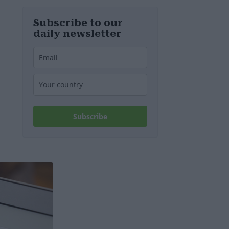
diesem
Wochenende
stillgelegt
Subscribe to our
werden
daily newsletter
Subscribe