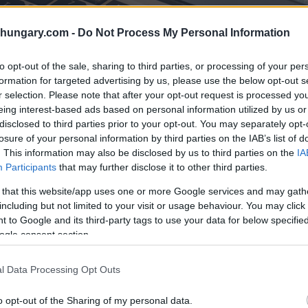
shungary.com -
Do Not Process My Personal Information
to opt-out of the sale, sharing to third parties, or processing of your per
 depositphotos.com
formation for targeted advertising by us, please use the below opt-out s
r selection. Please note that after your opt-out request is processed y
eing interest-based ads based on personal information utilized by us or
g der Steuern für Vermietungen vom Typ Airbnb in
disclosed to third parties prior to your opt-out. You may separately opt-
euer pro Zimmer ab 2025 von 38.400 HUF (92,79 EUR)
losure of your personal information by third parties on the IAB’s list of
stellt die erste Anpassung seit sieben Jahren dar und
. This information may also be disclosed by us to third parties on the
IA
Participants
that may further disclose it to other third parties.
urzfristiger Vermietungen in der Hauptstadt Während
at der Budapester Wohnungsmarkt einen
 that this website/app uses one or more Google services and may gath
 gesehen, die derzeit als kurzfristige Vermietungen
including but not limited to your visit or usage behaviour. You may click 
arkeit teilweise auf diese Erweiterung zurück 40
 to Google and its third-party tags to use your data for below specifi
ogle consent section.
ter dazu zu sagen?
l Data Processing Opt Outs
o opt-out of the Sharing of my personal data.