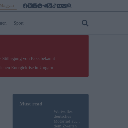
oMagyar
uren
Sport
e Stilllegung von Paks bekannt
lichen Energiekrise in Ungarn
Wertvolles
deutsches
Motorrad aus
dem Zweiten