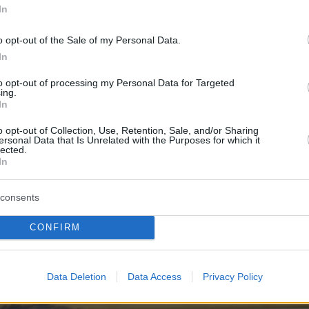
mehrere Faktoren hervorgehoben, die zur
In
chende kommunale Mietwohnungen, unregulierter
fe ausländischer Käufer. Derzeit befinden sich nur 4
o opt-out of the Sale of my Personal Data.
schlechtem Zustand oder in getrennten Gebieten. Um
In
germeister ein zweijähriges Moratorium für den
en Wirtschaftsraums vor, das die
to opt-out of processing my Personal Data for Targeted
ing.
 hinaus hat sich Karácsony für den Bau von
In
nführung strengerer Vorschriften für Airbnb in
ohnreformplans eingesetzt.
o opt-out of Collection, Use, Retention, Sale, and/or Sharing
ersonal Data that Is Unrelated with the Purposes for which it
lected.
In
consents
CONFIRM
Data Deletion
Data Access
Privacy Policy