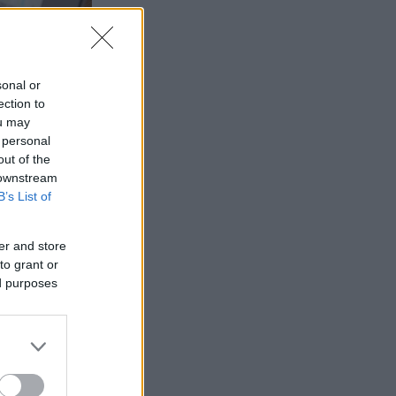
sonal or
ection to
ou may
 personal
out of the
 downstream
B’s List of
er and store
to grant or
ed purposes