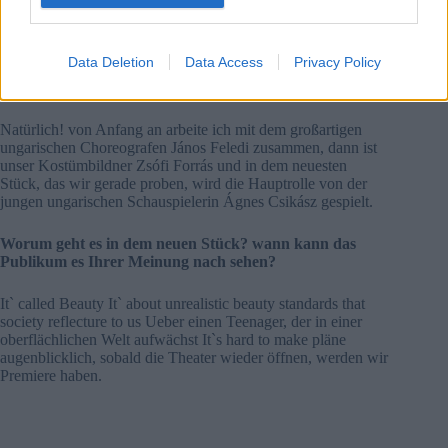
habe ich ein Theaterstück für sie geschrieben Ich hatte
reichlich Erfahrung, um über ein Thema zu schreiben, da I`m
seit 20 Jahren auch Ausländer in Budapest lebt.
Data Deletion
Data Access
Privacy Policy
Gibt es auch ungarische Künstler in Ihrem Team?
Natürlich! von Anfang an arbeite ich mit dem großartigen
ungarischen Choreografen János Feledi zusammen, dann ist
unser Kostümbildner Zsófi Forrás und in dem neuesten
Stück, das wir gerade proben, wird die Hauptrolle von der
jungen ungarischen Schauspielerin Ágnes Csikász gespielt.
Worum geht es in dem neuen Stück? wann kann das
Publikum es Ihrer Meinung nach sehen?
It` called Beauty It` about unrealistic beauty standards that
society reflecture to us Ueber einen Teenager, der in einer
oberflächlichen Welt aufwächst It`s hard to make pläne
augenblicklich, sobald die Theater wieder öffnen, werden wir
Premiere haben.