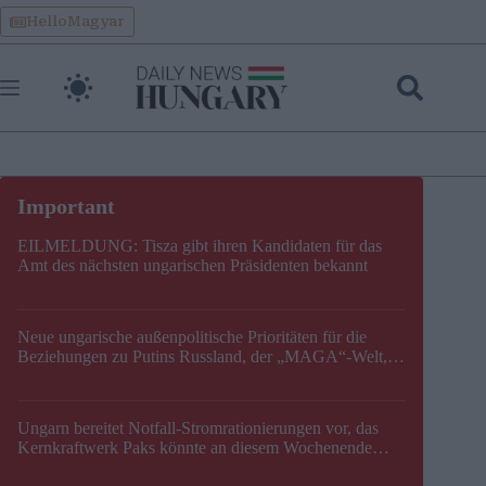
Skip
HelloMagyar
to
content
EILMELDUNG: Tisza gibt ihren Kandidaten für das
Amt des nächsten ungarischen Präsidenten bekannt
Neue ungarische außenpolitische Prioritäten für die
Beziehungen zu Putins Russland, der „MAGA“-Welt,
der EU, der V4, der NATO und dem Balkan festgelegt
Ungarn bereitet Notfall-Stromrationierungen vor, das
Kernkraftwerk Paks könnte an diesem Wochenende
stillgelegt werden