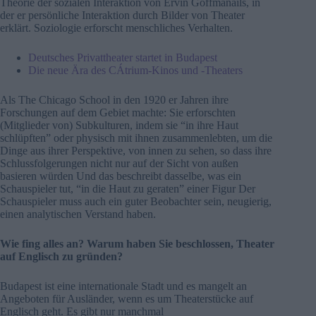
Theorie der sozialen Interaktion von Ervin Goffmanails, in
der er persönliche Interaktion durch Bilder von Theater
erklärt. Soziologie erforscht menschliches Verhalten.
Deutsches Privattheater startet in Budapest
Die neue Ära des CÁtrium-Kinos und -Theaters
Als The Chicago School in den 1920 er Jahren ihre
Forschungen auf dem Gebiet machte: Sie erforschten
(Mitglieder von) Subkulturen, indem sie “in ihre Haut
schlüpften” oder physisch mit ihnen zusammenlebten, um die
Dinge aus ihrer Perspektive, von innen zu sehen, so dass ihre
Schlussfolgerungen nicht nur auf der Sicht von außen
basieren würden Und das beschreibt dasselbe, was ein
Schauspieler tut, “in die Haut zu geraten” einer Figur Der
Schauspieler muss auch ein guter Beobachter sein, neugierig,
einen analytischen Verstand haben.
Wie fing alles an? Warum haben Sie beschlossen, Theater
auf Englisch zu gründen?
Budapest ist eine internationale Stadt und es mangelt an
Angeboten für Ausländer, wenn es um Theaterstücke auf
Englisch geht. Es gibt nur manchmal