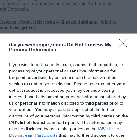
Improvisationsaufführungen oder ungarische Aufführungen
mit Untertiteln.
Asterion Project feiert sein 4-jähriges Jubiläum. Wird es
eine Feier geben?
Ja, am 27. Januar feiern wir unser 4-jähriges Jubiläum.
dailynewshungary.com -
Do Not Process My
Ursprünglich war geplant, nach einer neuen Premiere auch
Personal Information
eine Feier mit allen Künstlern und dem Publikum abzuhalten,
aber aufgrund der Pandemiesituation wird die Feier auf Juni
verschoben.
If you wish to opt-out of the sale, sharing to third parties, or
processing of your personal or sensitive information for
2020 war für Theater kein einfaches Jahr. Was für
targeted advertising by us, please use the below opt-out
Bücher haben Sie erlebt?
section to confirm your selection. Please note that after your
opt-out request is processed you may continue seeing
Nein, es war nicht einfach, weiterzumachen, positiv zu
interest-based ads based on personal information utilized by
bleiben, in diesen unsicheren Zeiten Magie des Theaters ist
us or personal information disclosed to third parties prior to
das, was lebendig geschieht, dass es die Interaktion zwischen
your opt-out. You may separately opt-out of the further
Publikum und Schauspielern beschreibt, sie sind alle
zusammen darin Ich glaube nicht an virtuelles Theater, Live-
disclosure of your personal information by third parties on the
Streaming. Natürlich tut jeder, was er kann, um die Situation
IAB’s list of downstream participants. This information may
anzupassen Ich denke, wir haben so viel wie möglich getan,
also be disclosed by us to third parties on the
IAB’s List of
und ich bin froh, dass unser Stück Square auch in dieser
Downstream Participants
that may further disclose it to other