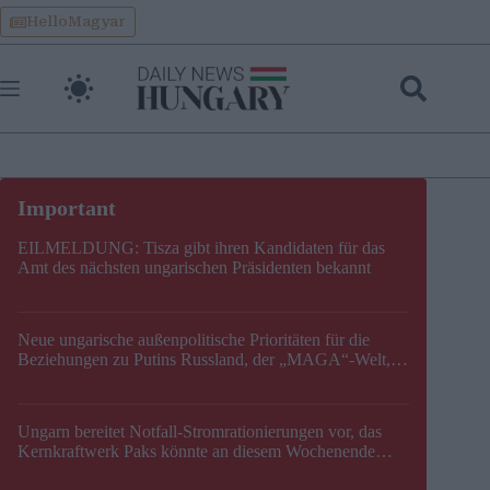
Skip
HelloMagyar
to
content
EILMELDUNG: Tisza gibt ihren Kandidaten für das
Amt des nächsten ungarischen Präsidenten bekannt
Neue ungarische außenpolitische Prioritäten für die
Beziehungen zu Putins Russland, der „MAGA“-Welt,
der EU, der V4, der NATO und dem Balkan festgelegt
Ungarn bereitet Notfall-Stromrationierungen vor, das
Kernkraftwerk Paks könnte an diesem Wochenende
stillgelegt werden