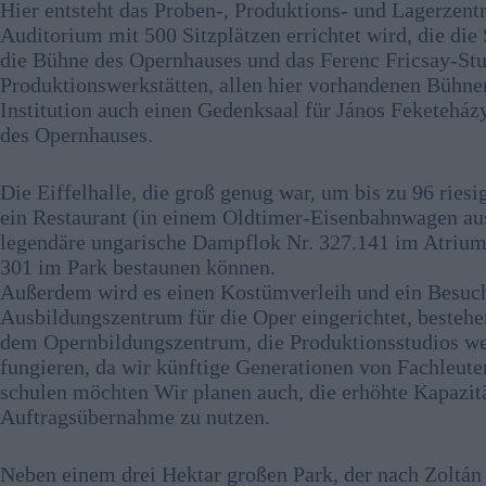
Hier entsteht das Proben-, Produktions- und Lagerzen
Auditorium mit 500 Sitzplätzen errichtet wird, die di
die Bühne des Opernhauses und das Ferenc Fricsay-Stu
Produktionswerkstätten, allen hier vorhandenen Bühne
Institution auch einen Gedenksaal für János Feketeház
des Opernhauses.
Die Eiffelhalle, die groß genug war, um bis zu 96 ries
ein Restaurant (in einem Oldtimer-Eisenbahnwagen aus
legendäre ungarische Dampflok Nr. 327.141 im Atrium
301 im Park bestaunen können.
Außerdem wird es einen Kostümverleih und ein Besuch
Ausbildungszentrum für die Oper eingerichtet, beste
dem Opernbildungszentrum, die Produktionsstudios we
fungieren, da wir künftige Generationen von Fachleute
schulen möchten Wir planen auch, die erhöhte Kapazit
Auftragsübernahme zu nutzen.
Neben einem drei Hektar großen Park, der nach Zoltán 