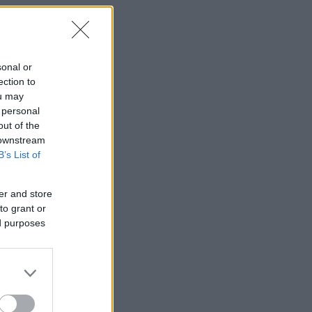
sonal or
ection to
ou may
 personal
out of the
 downstream
B’s List of
er and store
to grant or
ed purposes