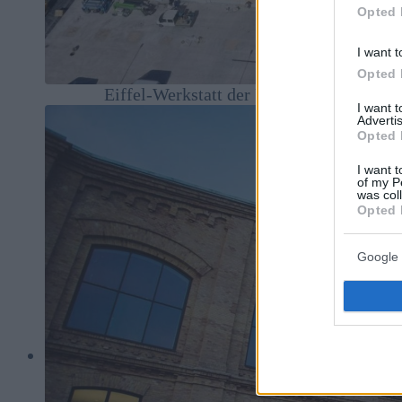
Opted 
I want t
Opted 
Eiffel-Werkstatt der Ungarischen Staatso
I want 
Advertis
Opted 
I want t
of my P
was col
Opted 
Google 