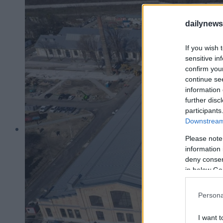
dailynew
If you wish 
sensitive in
confirm you
continue se
information 
further disc
participants
Downstream 
Please note
information 
deny consent
in below Go
Persona
I want t