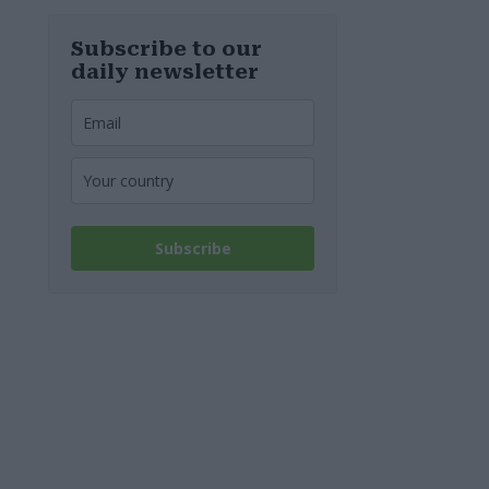
Rumänen und
Bulgaren mehr
Geld aus als
Subscribe to our
Ungarn? Neue
daily newsletter
Studie liefert
Antworten
Subscribe