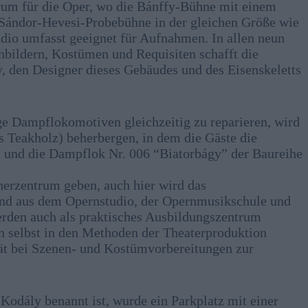
trum für die Oper, wo die Bánffy-Bühne mit einem
e Sándor-Hevesi-Probebühne in der gleichen Größe wie
dio umfasst geeignet für Aufnahmen. In allen neun
nbildern, Kostümen und Requisiten schafft die
y, den Designer dieses Gebäudes und des Eisenskeletts
ige Dampflokomotiven gleichzeitig zu reparieren, wird
 Teakholz) beherbergen, in dem die Gäste die
 und die Dampflok Nr. 006 “Biatorbágy” der Baureihe
erzentrum geben, auch hier wird das
hend aus dem Opernstudio, der Opernmusikschule und
rden auch als praktisches Ausbildungszentrum
n selbst in den Methoden der Theaterproduktion
ät bei Szenen- und Kostümvorbereitungen zur
Kodály benannt ist, wurde ein Parkplatz mit einer