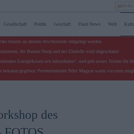
Hell
Gesellschaft
Politik
Geschäft
Flash News
Welt
Kult
 Paks könnte an diesem Wochenende stillgelegt werden
laments, der Budaer Burg und der Zitadelle wird abgeschaltet
limmsten Energiekrisen seit Jahrzehnten“, und gibt neuen Termin für di
ks bekannt gegeben; Premierminister Péter Magyar warnt vor einer mög
orkshop des
 – FOTOS