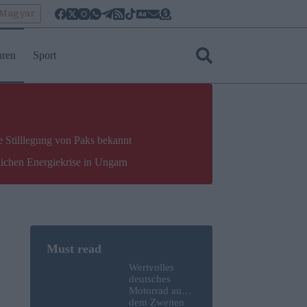
oMagyar
uren
Sport
e Stilllegung von Paks bekannt
lichen Energiekrise in Ungarn
Wertvolles
deutsches
Motorrad aus
dem Zweiten