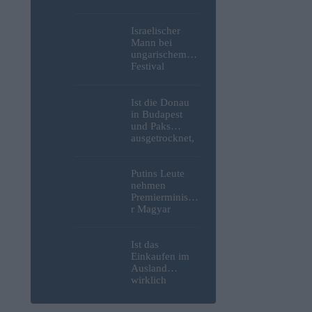
Weltkrieg,
menschliche
Überreste und
Israelischer
Sprengstoff aus
Mann bei
der Donau in
ungarischem
Budapest
Festival
geborgen –
niedergestoche
Fotos
n
Ist die Donau
in Budapest
und Paks
ausgetrocknet,
weil die
Slowaken sie
umgeleitet
Putins Leute
haben?
nehmen
Premierministe
r Magyar
erneut ins
Visier und
verspotten
Ist das
diesmal die
Einkaufen im
Energiekrise
Ausland
und das Paks-
wirklich
Projekt
günstiger? Und
warum geben