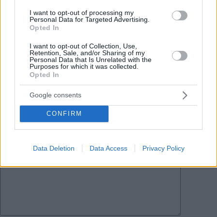
Tags
I want to opt-out of processing my
Personal Data for Targeted Advertising.
#
Energie-
#
energiekrise in ungarn
#
Haushalten
Opted In
#
ungarn
Leave a Reply
I want to opt-out of Collection, Use,
Retention, Sale, and/or Sharing of my
Your email address will not be published.
Required fields are marked
*
Personal Data that Is Unrelated with the
Purposes for which it was collected.
Opted In
Name
*
Google consents
Email
*
CONFIRM
Website
Data Deletion
Data Access
Privacy Policy
Add Comment
*