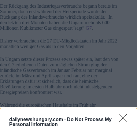
Der Rückgang des Industriegasverbrauchs begann bereits im
Sommer, doch erst während der Heizperiode wurde der
Rückgang des Inlandsverbrauchs wirklich spektakulär. „In
den letzten drei Monaten haben die Ungarn mehr als 600
Millionen Kubikmeter Gas eingespart“sagt”
G7
.
Bisher verbrauchten die 27 EU-Mitgliedstaaten im Jahr 2022
monatlich weniger Gas als in den Vorjahren.
In Ungarn setzte dieser Prozess etwas später ein, laut den von
den G7 erhobenen Daten zum täglichen Strom ging der
inländische Gasverbrauch im Januar-Februar nur marginal
zurück, im März und April sogar noch an, eine der
Erklärungen dafür ist sicherlich, dass die heimische
Bevölkerung im ersten Halbjahr noch nicht mit steigenden
Energiepreisen konfrontiert war.
Während die europäischen Haushalte im Frühjahr
durchschnittlich 45 Prozent mehr für Strom zahlten als ein
Jahr zuvor und sich die Erdgaspreise nahezu verdoppelten,
dailynewshungary.com -
Do Not Process My
blieben die Preise in Ungarn unverändert.
Personal Information
Lesen Sie auch:
Skandalöse Situation in einer