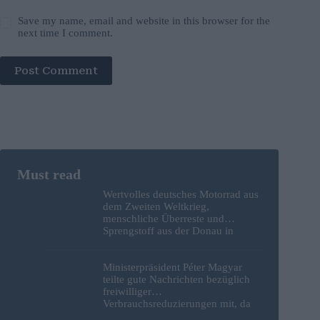
Save my name, email and website in this browser for the
next time I comment.
Post Comment
Wertvolles deutsches Motorrad aus
dem Zweiten Weltkrieg,
menschliche Überreste und
Sprengstoff aus der Donau in
Budapest geborgen – Fotos
Ministerpräsident Péter Magyar
teilte gute Nachrichten bezüglich
freiwilliger
Verbrauchsreduzierungen mit, da
erneut Hitzerekorde gebrochen