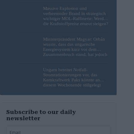
wurden
Massive Explosion und
verheerender Brand in strategisch
wichtiger MOL-Raffinerie: Werden
die Kraftstoffpreise erneut steigen?
– Video
Ministerpräsident Magyar: Orbán
wusste, dass das ungarische
Energiesystem kurz vor dem
Zusammenbruch stand, hat jedoch
nichts unternommen
Ungarn bereitet Notfall-
Stromrationierungen vor, das
Kernkraftwerk Paks könnte an
diesem Wochenende stillgelegt
werden
Subscribe to our daily
newsletter