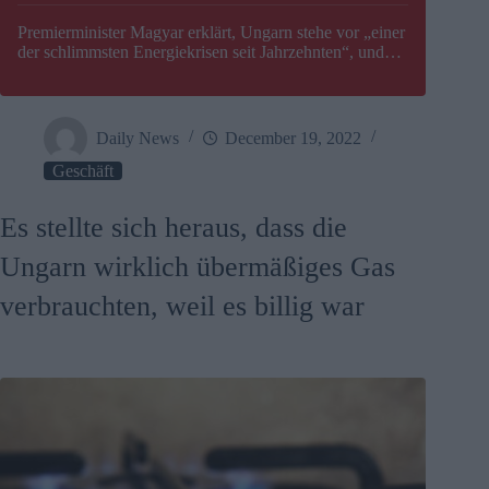
Premierminister Magyar erklärt, Ungarn stehe vor „einer
der schlimmsten Energiekrisen seit Jahrzehnten“, und
gibt neuen Termin für die Stilllegung von Paks bekannt
Daily News
December 19, 2022
Geschäft
Es stellte sich heraus, dass die
Ungarn wirklich übermäßiges Gas
verbrauchten, weil es billig war