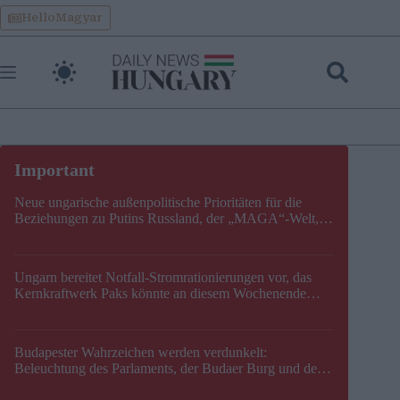
Skip
HelloMagyar
to
content
Neue ungarische außenpolitische Prioritäten für die
Beziehungen zu Putins Russland, der „MAGA“-Welt,
der EU, der V4, der NATO und dem Balkan festgelegt
Ungarn bereitet Notfall-Stromrationierungen vor, das
Kernkraftwerk Paks könnte an diesem Wochenende
stillgelegt werden
Budapester Wahrzeichen werden verdunkelt:
Beleuchtung des Parlaments, der Budaer Burg und der
Zitadelle wird abgeschaltet