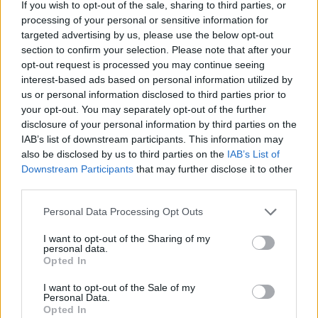
If you wish to opt-out of the sale, sharing to third parties, or
ungarischen Schule, empörte Eltern
processing of your personal or sensitive information for
targeted advertising by us, please use the below opt-out
Doch Anfang August lösten sich die Ungarn von früheren
Trends, bis dahin hatten die Ungarn die Erhöhung der Zölle
section to confirm your selection. Please note that after your
bereits durchgemacht, so dass die Wende ein Effekt davon
opt-out request is processed you may continue seeing
sein könnte, aber da dies eindeutig noch keine Heizperiode
interest-based ads based on personal information utilized by
ist, ist es wahrscheinlicher, dass wir eine Anpassung der
us or personal information disclosed to third parties prior to
industriellen Verbraucher erlebt haben Seitdem ist der
your opt-out. You may separately opt-out of the further
Verbrauch in diesem Jahr nicht wieder auf das Niveau
disclosure of your personal information by third parties on the
zurückgekehrt, das wir gewohnt waren, und ist mit dem
Eintritt in die Heizperiode weiter zurückgefallen.
IAB’s list of downstream participants. This information may
also be disclosed by us to third parties on the
IAB’s List of
In den letzten Monaten verbrauchten die Ungarn eindeutig
Downstream Participants
that may further disclose it to other
weniger Gas, als die Temperaturen rechtfertigen würden.
third parties.
Please note that this website/app uses one or more Google
Personal Data Processing Opt Outs
services and may gather and store information including but
Lesen Sie auch
not limited to your visit or usage behaviour. You may click to
I want to opt-out of the Sharing of my
Skandalöse Situation in einer
personal data.
grant or deny consent to Google and its third-party tags to
ungarischen Schule, empörte Eltern
Opted In
use your data for below specified purposes in below Google
consent section.
I want to opt-out of the Sale of my
Personal Data.
Opted In